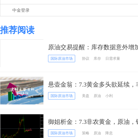
中金登录
推荐阅读
原油交易提醒：库存数据意外增
维持区间震荡，等待非农数据落
国际原油市场
协议
库存
日需求量
悬壶金翁：7.3黄金多头欲延续
国际原油市场
美盘
原油
小利
御姐析金：7.3非农黄金，原油
国际原油市场
策略
原油
降息