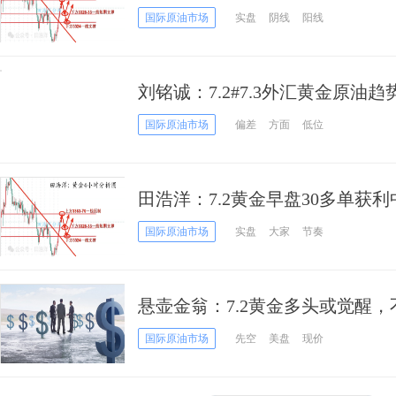
国际原油市场
实盘
阴线
阳线
刘铭诚：7.2#7.3外汇黄金原
局解套
国际原油市场
偏差
方面
低位
田浩洋：7.2黄金早盘30多单获利
国际原油市场
实盘
大家
节奏
悬壶金翁：7.2黄金多头或觉醒，不
国际原油市场
先空
美盘
现价