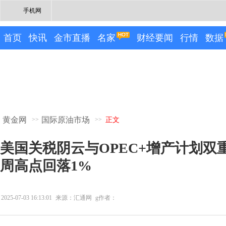
手机网
首页
快讯
金市直播
名家
财经要闻
行情
数据
黄金网
国际原油市场
>>
>>
正文
美国关税阴云与OPEC+增产计划双
周高点回落1%
2025-07-03 16:13:01
来源：汇通网
g作者：