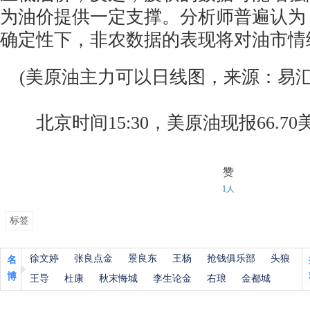
为油价提供一定支撑。分析师普遍认为
确定性下，非农数据的表现将对油市情
(美原油主力可以日线图，来源：易汇
北京时间15:30，美原油现报66.70
赞
1人
标签
徐文婷
张良点金
景良东
王杨
抢钱俱乐部
头狼
名
博
王导
杜康
秋末悔城
李生论金
右琅
金都城