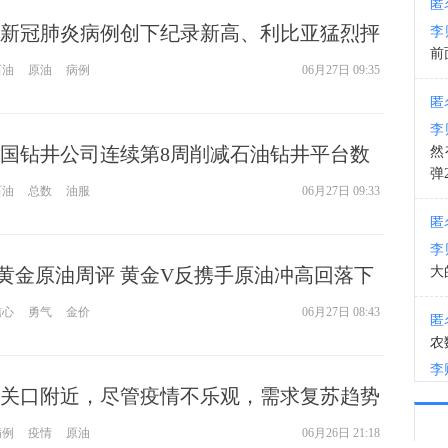
匿
新冠肺炎病例创下纪录新高、利比亚猛烈抨
李
10:3
前
油田作业 油价周五盘中下跌
石油
原油
病例
06月27日 09:35
海关
匿
李
国钻井公司连续第8周削减石油钻井平台数
然
弹
、天然气钻井平台数量持平
石油
总数
油服
06月27日 09:33
匿
李
27黄金原油周评 黄金V反携手原油冲高回落下
大
信心
勇气
金价
06月27日 08:43
匿
农
李
9关口附近，尽管疫情不乐观，需求复苏趋势
匿
端又飞出“黑天鹅”
病例
疫情
原油
06月26日 21:18
李