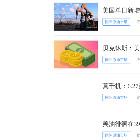
美国单日新增
击俄罗斯破坏
国际原油市场
贝克休斯：美
量至历史新低
国际原油市场
莫千机：6.
周如何演绎
国际原油市场
美油徘徊在3
已定，且供应
国际原油市场