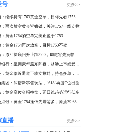
经号
港股大模型概念股持续走高，MINIMAX-W(00100.HK)涨近25%，智谱(02513.HK)涨超17%。
更多>>
4:32
：继续持有1763黄金空单，目标先看1753
中国7月进口总额 19454.4亿元，前值19616.2亿元。
狼：两次放空黄金皆赚钱，关注1757一线支撑
4:13
：黄金1764的空单完美止盈于1753
中国7月出口总额 27125.1亿元，前值28206.7亿元。
：黄金1764再次放空，目标1753不变
0:54
石扬：原油探底回升止跌37.0，周尾将走宽幅震荡
金十数据8月7日讯，截至2026年08月07日（周五）10:40，兆易创新获主力资金净流入16.04亿元居首位，其次分别是光迅科技（16.00亿元）、生益科技（14.08亿元）、中国稀土（9.27亿元）、哈药股份（9.07亿元）、新易盛（8.45亿元）、胜宏科技（8.37亿元）、东山精密（7.90亿元）、展芯股份（6.48亿元）、天孚通信（6.18亿元）；主力资金流出规模居首的个股是长电科技（-10.94亿元），其次是长鑫科技（-5.90亿元）、风华高科（-5.70亿元）、三环集团（-4.65亿元）、东方财富（-4.41亿元）、宁德时代（-3.67亿元）、国瓷材料（-3.57亿元）、深信服（-3.19亿元）、蓝色光标（-3.12亿元）、阳光电源（-3.10亿元）。
渤海银行：坐拥豪华股东阵容，赴港上市或受关注
9:45
东征：黄金临近通道下轨支撑处，持仓多单，上看1788！
霍尔木兹海峡通行量骤降九成！船公司频繁“取消航次”能否逆转航运市场疲软预期？点击阅读。
尚集团：深谙新零售玩法，“618”再度C位出圈
8:22
扬：黄金高位窄幅横盘，延日线趋势运行低多
金十数据8月7日讯，海关总署今天公布统计数据显示，今年前7个月，我国大宗商品进口量同比增长了3%，其中：金属矿砂进口量增加8.2%。同期，进口机电产品5.31万亿元，增长29.7%，占我国进口总值的41.9%。我国积极扩大自主开放，主动扩大进口，推动进出口平衡发展。截至目前，已对63个国家实施了零关税政策，进口规模连续17年稳居全球第二。（央视新闻）
郑氏点银：黄金1754逢低先震荡多，原油39.65下先空
8:05
海关总署：中国7月汽车（包括底盘）出口109.2万辆，6月106.9万辆。
演直播
更多>>
8:04