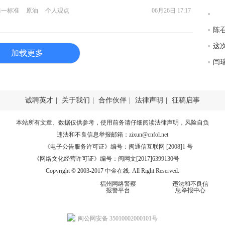
唯一标准
原油
个人观点
06月26日 17:17
加载更多
诚聘英才
|
关于我们
|
合作伙伴
|
法律声明
|
征稿启事
本站所有文章、数据仅供参考，使用前务请仔细阅读
法律声明
，风险自负
违法和不良信息举报邮箱：
zixun@cnfol.net
《电子公告服务许可证》编号：闽通信互联网 [2008]1 号
《网络文化经营许可证》编号：闽网文[2017]6399130号
Copyright © 2003-2017 中金在线. All Right Reserved.
福州网络警察
违法和不良信
报警平台
息举报中心
闽公网安备 35010002000101号