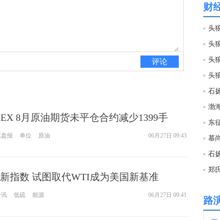
财
10:4
头狼
头
10:4
头狼
评论
头狼
10:4
10:3
YMEX 8月原油期货未平仓合约减少1399手
尾盘报
单位
原油
06月27日 09:43
慕
10:3
石
新指数 试图取代WTI成为美国新基准
10:3
资讯
低硫
能源
06月27日 09:41
路
10:3