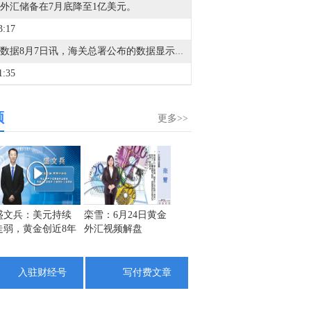
外汇储备在7月底降至1亿美元。
3:17
金十数据8月7日讯，海关总署公布的数据显示，中国7月集成电路出口金额达387.4亿美元，1至7月累计出口金额达2160亿美元，同比增长99.5%。
1:35
据菲律宾火山地震研究所消息，8月7日上午10时38分左右，菲律宾西民都洛省附近发生5.8级地震，震源深度10公里。
频
1:17
更多>>
金十图示：2026年08月07日（周五）港A科技互联网公司市值排名TOP 50一览
1:10
今晚非农表现，是加剧美联储内部分歧还是统一共识？马上参与金十非农竞猜，赢现金红包大奖！
9:26
盛文兵：美元持续
栾雪：6月24日黄金
宗：2020.06.24外汇
张志：
走弱，黄金创近8年
外汇视频解盘
黄金交易解盘
能追多
金十数据8月7日讯，台积电在下一代技术领域取得了突破，其与阳明交大团队成功开发出高性能单层二硫化钼（MoS2）顶栅极晶体管，有助于突破摩尔定律极限。相关成果发表在《NatureElectronics》期刊。
新高
9:14
入驻财经号
写付费文章
金十数据8月7日讯，从安徽省量子计算芯片重点实验室获悉，本源量子与中国科学技术大学联合研究团队创新性提出的“参数空间扩展受控相位门（PSE-CZ）”方案，成功破解了超导量子计算领域长期存在的速度与保真度相互制约难题，让两比特量子门在保持高速的同时大幅提升精度。相关成果已发表于国际物理顶级期刊《物理评论快报》，实验验证工作在我国自主超导量子计算机“本源悟空”上完成。（上证报）
6:54