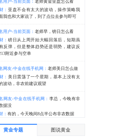
名用户-当前页面：
老师黄金亚盘怎么看
海关总署：中国7月稀土进口9451.3吨，6月6261.5吨。
财：
亚盘不会有太大的波动，操作策略我
7:51
面我也和大家说了，到了点位去参与即可
总署：中国1-7月稀土进口63323吨。
名用户-当前页面：
老师早，镑日怎么看
财：
磅日从上周开始大幅回落后，短期虽
有反弹，但是整体趋势还是弱势，建议反
213附近参与空单
名网友-中金在线手机网：
老师美日怎么做
财：
美日震荡了一个星期，基本上没有太
的波动，非农前建议观望
名网友-中金在线手机网：
李总，今晚有非
数据没
财：
有的，今天晚间8点半公布非农数据
名网友-中金在线手机网：
谢谢老师
黄金专题
图说黄金
财：
有任何问题均可以提出来交流的，早