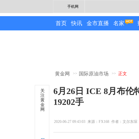
手机网
首页
快讯
金市直播
名家
黄金网
国际原油市场
>>
>>
正文
6月26日 ICE 8月
关
注
19202手
黄
金
网
2020-06-27 09:43:03
来源：FX168
作者：文尔东琛