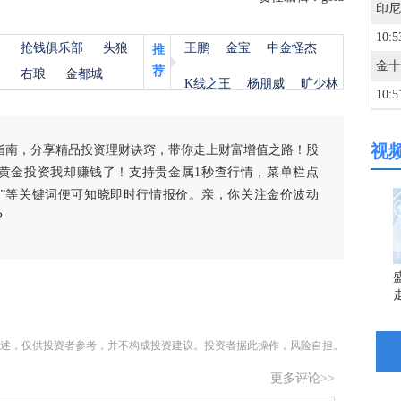
印尼
10:5
杨
抢钱俱乐部
头狼
王鹏
金宝
中金怪杰
推
荐
金
右琅
金都城
K线之王
杨朋威
旷少林
10:5
视
指南，分享精品投资理财诀窍，带你走上财富增值之路！股
10:5
黄金投资我却赚钱了！支持贵金属1秒查行情，菜单栏点
白银”等关键词便可知晓即时行情报价。亲，你关注金价波动
10:5
？
10:4
10:4
述，仅供投资者参考，并不构成投资建议。投资者据此操作，风险自担。
更多评论>>
10:4