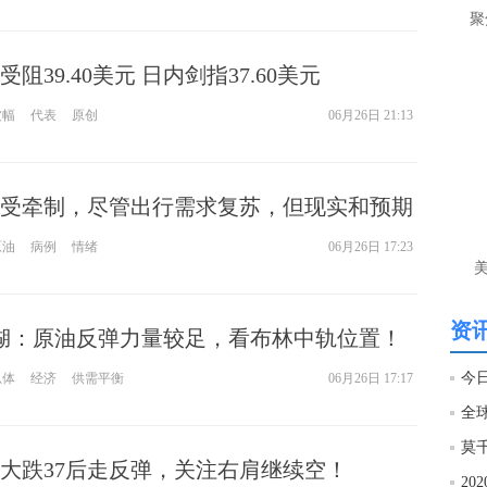
聚
间
阻39.40美元 日内剑指37.60美元
匿
李
波幅
代表
原创
06月26日 21:13
前
目
守4
受牵制，尽管出行需求复苏，但现实和预期
匿
将继续拖油市的后腿
原油
病例
情绪
06月26日 17:23
李
单
资讯
湖：原油反弹力量较足，看布林中轨位置！
总体
经济
供需平衡
06月26日 17:17
大跌37后走反弹，关注右肩继续空！