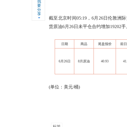
我
要
分
享
截至北京时间05:19，6月26日伦敦洲际交
货原油6月26日未平仓合约增加19202手
日期
商品
尾盘报价
前日
6月26日
8月原油
40.93
41
(单位：美元/桶)
标签