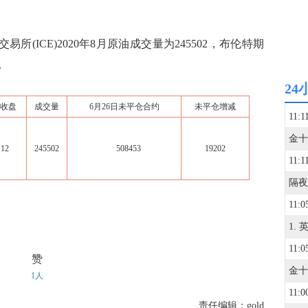
易所(ICE)2020年8月原油成交量为245502，布伦特期
。
24
收盘
成交量
6月26日未平仓合约
未平仓增减
11:1
.12
245502
508453
19202
11:1
11:0
11:0
赞
1人
11:0
责任编辑：gold