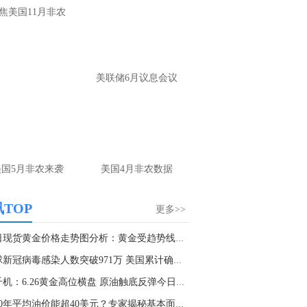
焦美国11月非农
确实没有太大的波动
名网友-中金在线手机网：
黄金怎么做。
财：
操作上，非农前建议观望为主。 若提
美联储6月议息会议
布局，回踩4220-4225附近多，防守4205，
标4245-4265； 反弹4265-4270附近空，防
285，目标4240-20
名网友-中金在线手机网：
老师原油怎么做
财：
上方做空位置在79.5附近可以参与，多
美国5月非农来袭
美国4月非农数据
位置刚刚前面已经回答了，大家可以参考
TOP
更多>>
今日现货黄金价格走势图分析：黄金受趋势线支撑...
全球新冠病毒感染人数突破971万 美国累计确诊超...
莫千机：6.26黄金高位横盘 原油触底反弹今日黄...
2020年平均油价能超40美元？专家揭秘基本面情况...