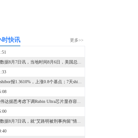
小时快讯
更多>>
1:51
金十数据8月7日讯，当地时间8月6日，美国总统特朗普签署行政令，依据《1962年贸易扩展法》第232条，对进口多晶硅及其衍生产品采取最低进口价格和额外关税措施，以支持美国国内多晶硅、半导体和太阳能供应链。晶科能源工作人员称，对美国刚出的新政策还需要做进一步的研判，待研判成熟后可进一步沟通，也可以参考第三方机构的分析。同日，天合光能工作人员表示，公司销售组件为主，多晶硅只是组件生产的一种原料，是产业链的一环。另外，公司在北美出口比较少，且出货主要通过合作伙伴，暂时影响不大。（中新经纬）
1:33
隔夜shibor报1.3610%，上涨0.8个基点；7天shibor报1.3910%，上涨0.8个基点；3个月shibor报1.4300%，与上日持平。点击查看>>
5:08
1. 英伟达据悉考虑下调Rubin Ultra芯片显存容量。2. 台积电等研发出单层MoS2顶栅晶体管。3. 存储涨价后：苹果上调多款iPhone、iPad、Mac及安卓手机以旧换新折抵价，最高达25%。4. 台积电N2制程产能充足但DRAM短缺，苹果iPhone 18备货面临压力。5. 华为数据存储产品副总裁：存储涨价有一定影响，目前可以保证客户供应。6. 杠杆ETF风暴一个月，韩国股市距离风险出清还有“最后一公里”。7. 马斯克：内存芯片的需求增长速度远远超过了供应增速。8. 芯片新架构大幅降低空间望远镜计算功耗。9. 欧菲光控股中科岛晶，卡位玻璃基先进封装赛道。10. 机构：上半年全球高端智能手机市场占比创历史新高达29%。11. Q2净利润暴涨256倍，华邦电子透露客户已抢订2030年存储产能。
5:00
金十数据8月7日讯，就“艾路明被刑事拘留”情况是否属实及进展，三特索道回应称，公司无从知晓该事项情况，艾路明与公司不存在控制与被控制关系。目前公司经营一切正常。此外，三特索道表示，关于公司非经营性资金占用事项，全部占用资金连同对应利息均已于2022年4月以现金形式全额偿还。公司已于2023年回归国资，进入发展快车道，连续三年净利润保持增长。8月5日，有报道称，“律师称湖北前首富艾路明被刑拘，涉嫌非法吸收公众存款”。目前，该律师相关发文已删除。（贝壳财经）
0:40