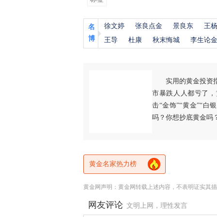
徐文婷
张良点金
景良东
王
名
博
王导
杜康
秋末悔城
李生论
实用的黄金投资
市暴跌人人都亏了，
击“金饰”“黄金”“
吗？你想抄底黄金吗
黄金名家热力榜
黄金网声明：黄金网转载上述内容，不表明证实其描
网友评论
文明上网，理性发言