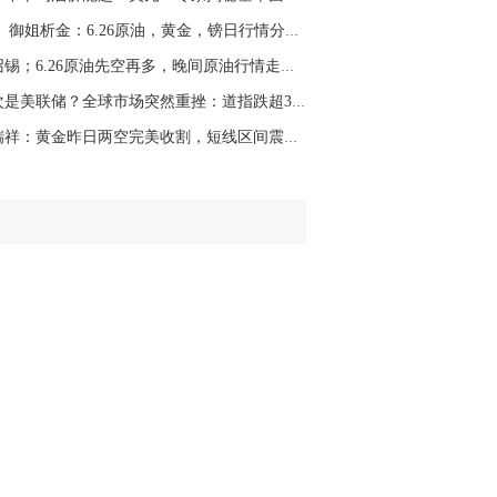
御姐析金：6.26原油，黄金，镑日行情分析...
陈召锡；6.26原油先空再多，晚间原油行情走势分...
这次是美联储？全球市场突然重挫：道指跌超300...
闫瑞祥：黄金昨日两空完美收割，短线区间震荡破...