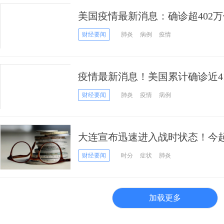
美国疫情最新消息：确诊超402万例
财经要闻
肺炎
病例
疫情
疫情最新消息！美国累计确诊近4
20年在美国现身 或与新冠肆虐有
财经要闻
肺炎
疫情
病例
大连宣布迅速进入战时状态！今
黑龙江新增大连密切接触者
财经要闻
时分
症状
肺炎
加载更多