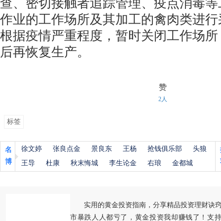
查、密切接触者追踪管理、疫点消毒等
作业的工作场所及其加工的禽肉类进行
根据疫情严重程度，暂时关闭工作场所
后再恢复生产。
赞
2人
标签
徐文婷
张良点金
景良东
王杨
抢钱俱乐部
头狼
名
博
王导
杜康
秋末悔城
李生论金
右琅
金都城
实用的黄金投资指南，分享精品投资理财诀
市暴跌人人都亏了，黄金投资我却赚钱了！支持