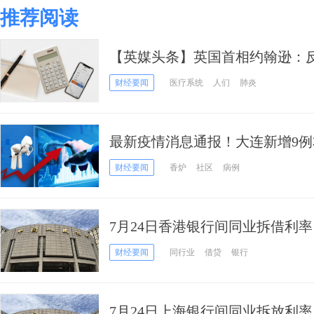
推荐阅读
【英媒头条】英国首相约翰逊：反
召全民减肥
财经要闻
医疗系统
人们
肺炎
最新疫情消息通报！大连新增9例
例无症状感染者
财经要闻
香炉
社区
病例
7月24日香港银行间同业拆借利率
财经要闻
同行业
借贷
银行
7月24日上海银行间同业拆放利率