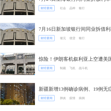
财经要闻
社会
品种
银行
7月16日新加坡银行间同业拆借利
财经要闻
坡元
借贷
银行
惊险！伊朗客机叙利亚上空遭美国
受伤
财经要闻
制裁
飞机
战斗机
新疆新增13例确诊病例、19例无症
正在接受医学观察
财经要闻
肺炎
疫情
病例