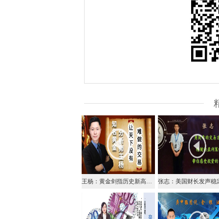
王杨：黄金剑指历史新高，今日1878继续干多！