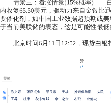
情景三：看涨情景(15%概率)——
内收复65.50美元，驱动力来自金银比迅
要催化剂，如中国工业数据超预期或美
于当前美联储的表态，这是可能性最低
北京时间6月11日12:02，现货白银报6
赞
1人
标签
徐文婷
张良点金
景良东
王杨
抢钱俱乐部
头狼
名
博
王导
杜康
秋末悔城
李生论金
右琅
金都城