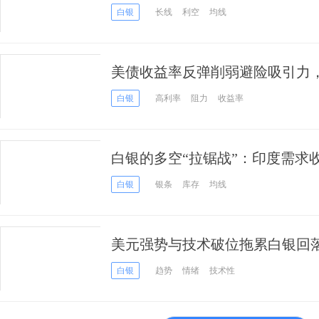
白银
长线
利空
均线
美债收益率反弹削弱避险吸引力
白银
高利率
阻力
收益率
白银的多空“拉锯战”：印度需求收
白银
银条
库存
均线
美元强势与技术破位拖累白银回
空头压力加剧
白银
趋势
情绪
技术性