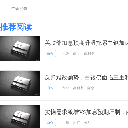
中金登录
推荐阅读
美联储加息预期升温拖累白银加
白银
风险
高位
高利率
反弹难改颓势，白银仍面临三重
白银
利空
高利率
降息
实物需求激增VS加息预期压制，
时休？
白银
用量
库存
横盘