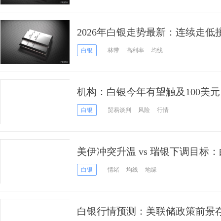
2026年白银走势最新：连续走
向下破位
白银
林带
高利率
均线
机构：白银今年有望触及100美
白银
贸易谈判
风险
行情
美伊冲突升温 vs 瑞银下调目标
白银
情绪
均线
地缘
白银行情预测：美联储政策前景