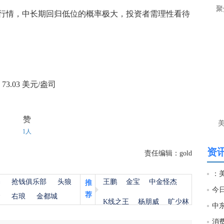
让
聚
情，中长期回归低位的概率极大，投资者需理性看待
htt
匿
么
徐
3.03 美元/盎司
万
时
经号
赞
1人
匿
徐
资讯
责任编辑：gold
htt
：
杨
抢钱俱乐部
头狼
王鹏
金宝
中金怪杰
推
匿
荐
金
右琅
金都城
K线之王
杨朋威
旷少林
徐