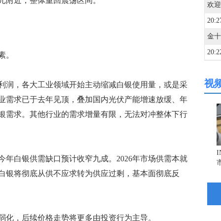
美元附近，整体重回震荡区间。
欢迎
20:2
20:2
素。
视
20:1
润，各大工业领域开始主动缩减白银使用量，或是采
业需求已于去年见顶，叠加国内光伏产能增速放缓、年
银需求。其他行业的需求增量有限，无法对冲整体下行
20:1
20:0
白银供需缺口预计收窄九成。2026年市场供需本就
白银将彻底从供不应求转为供应过剩，基本面彻底反
20:0
20:0
化，后续价格走势将更多由投资行为主导。