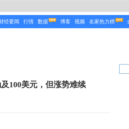
财经要闻
行情
数据
博客
视频
名家热力榜
及100美元，但涨势难续