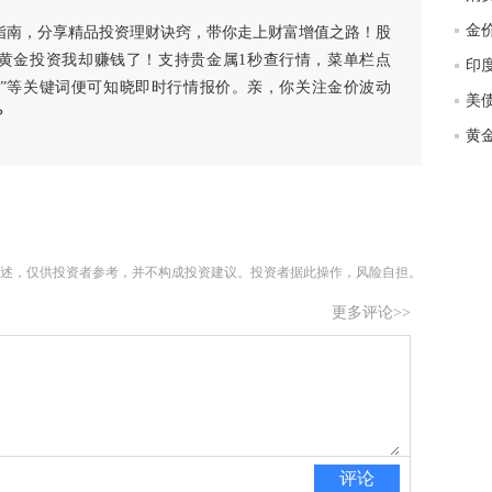
匿
指南，分享精品投资理财诀窍，带你走上财富增值之路！股
度
黄金投资我却赚钱了！支持贵金属1秒查行情，菜单栏点
徐
白银”等关键词便可知晓即时行情报价。亲，你关注金价波动
师财
？
匿
怎
徐
略
htt
述，仅供投资者参考，并不构成投资建议。投资者据此操作，风险自担。
更多评论>>
评论