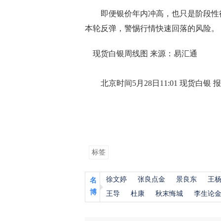
即便银价年内冲高，也只是阶段性行
本轮反弹，警惕行情快速回落的风险。
现货白银周线图 来源：易汇通
北京时间5月28日11:01 现货白银 报 7
标签
徐文婷
张良点金
景良东
王
名
博
王导
杜康
秋末悔城
李生论