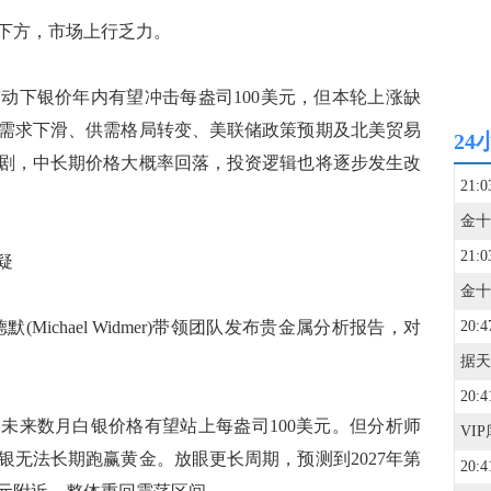
下方，市场上行乏力。
下银价年内有望冲击每盎司100美元，但本轮上涨缺
需求下滑、供需格局转变、美联储政策预期及北美贸易
24
剧，中长期价格大概率回落，投资逻辑也将逐步发生改
21:0
21:0
疑
chael Widmer)带领团队发布贵金属分析报告，对
20:4
20:4
来数月白银价格有望站上每盎司100美元。但分析师
银无法长期跑赢黄金。放眼更长周期，预测到2027年第
20:4