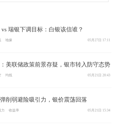
 vs 瑞银下调目标：白银该信谁？
线
地缘
05月27日 17:11
：美联储政策前景存疑，银市转入防守态势
空
均线
05月21日 20:43
弹削弱避险吸引力，银价震荡回落
阻力
收益率
05月21日 15:34