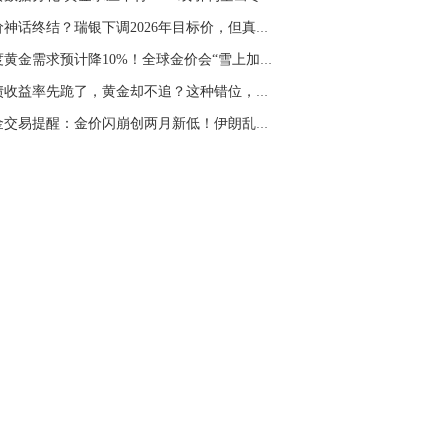
名网友-中金在线手机网：
二十美金的幅
金价神话终结？瑞银下调2026年目标价，但真正的...
。70一50？。
印度黄金需求预计降10%！全球金价会“雪上加霜...
文婷：
带上止损博弈，实时指导， 关注老
经号主页：http://mp.cnfol.com/user/58676
美债收益率先跪了，黄金却不追？这种错位，最容...
黄金交易提醒：金价闪崩创两月新低！伊朗乱局+...
名网友-中金在线手机网：
老师好，金现在
样操作？
文婷：
70附近高空，50附近低多，最新策
和实时指导， 关注老师财经号主页：
p://mp.cnfol.com/user/58676