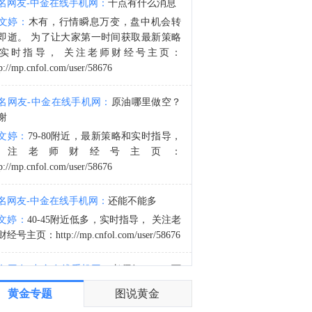
名网友-中金在线手机网：
十点有什么消息
金十数据8月9日讯，当地时间9日，据伊朗方面消息，穆赫辛·雷扎伊已加入伊朗最高国家安全委员会，担任伊朗最高领袖、武装力量最高统帅穆杰塔巴·哈梅内伊在该委员会的代表。（央视新闻）
文婷：
木有，行情瞬息万变，盘中机会转
8:42
即逝。 为了让大家第一时间获取最新策略
金十数据8月9日讯，据伊朗国家电视台报道，在伊朗总统佩泽希齐扬开启第三个任期之际，最高领袖穆杰塔巴与其举行了会晤。双方就国家面临的诸多挑战进行了广泛讨论，包括民众生计需求、正在进行的第三次侵略战争、未来前景、军事发展以及与外国伙伴的经济往来。
实时指导， 关注老师财经号主页：
p://mp.cnfol.com/user/58676
名网友-中金在线手机网：
原油哪里做空？
谢
文婷：
79-80附近，最新策略和实时指导，
关注老师财经号主页：
p://mp.cnfol.com/user/58676
名网友-中金在线手机网：
还能不能多
文婷：
40-45附近低多，实时指导， 关注老
经号主页：http://mp.cnfol.com/user/58676
名网友-中金在线手机网：
老师好，4345可
多吗？
黄金专题
图说黄金
文婷：
40-45附近多，带上止损博弈，为了