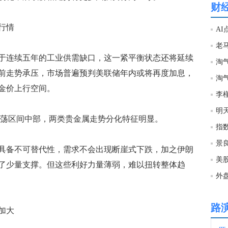
财
20:0
行情
A
19:5
连续五年的工业供需缺口，这一紧平衡状态还将延续
前走势承压，市场普遍预判美联储年内或将再度加息，
19:5
金价上行空间。
明
震荡区间中部，两类贵金属走势分化特征明显。
19:5
指
景
备不可替代性，需求不会出现断崖式下跌，加之伊朗
19:5
美
了少量支撑。但这些利好力量薄弱，难以扭转整体趋
外
19:4
路
加大
19:2