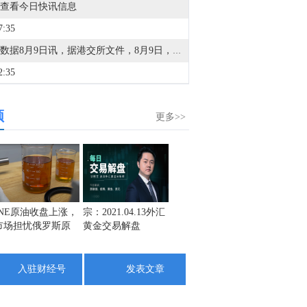
查看今日快讯信息
7:35
金十数据8月9日讯，据港交所文件，8月9日，北京君正集成电路股份有限公司更新聆讯后资料集，意味着该公司港交所IPO通过聆讯。
2:35
金十数据8月9日讯，两名土耳其政府官员周日表示，尽管安全担忧加剧，但船只目前仍顺利通过土耳其海峡前往黑海。此前，在黑海船只（包括土耳其籍船只）遭到袭击后，土耳其当局已限制进入黑海的商用船舶交通。土耳其已就黑海袭击事件向乌克兰和俄罗斯多次发出警告，敦促交战双方采取措施确保该地区的航行安全。周六，土耳其外交部长哈坎·菲丹表示，安卡拉已向莫斯科和基辅传达，他们应宣布暂停在黑海的袭击活动。上述要求匿名的官员表示，土耳其因对安全状况感到严重不安已有一段时间，因此实施了一些临时措施，但在《蒙特勒公约》规定的条件下，通行是畅通的。
频
5:44
更多>>
据叙利亚国家通讯社：叙利亚外交部表示，叙利亚与俄罗斯将在备忘录框架下开始重组俄罗斯在叙利亚沿海的存在。
3:19
据叙利亚国家通讯社：叙利亚外交部表示，大马士革与莫斯科已达成谅解备忘录，解决塔尔图斯和赫梅米姆的俄罗斯基地未来问题。关于俄罗斯基地的协议经过18个月的密集谈判达成。
8:53
INE原油收盘上涨，
宗：2021.04.13外汇
盛文兵：通胀预期
栾雪：
市场担忧俄罗斯原
黄金交易解盘
再度升温 且看美联
外汇上
也门政府媒体：霍代达省省长在胡塞武装的导弹袭击中幸存，导弹瞄准了他在阿尔霍赫的住所。
油出口受阻
储如何应对
6:34
入驻财经号
发表文章
金十数据8月9日讯，受台风“白海豚”影响，飞猪8月9日宣布，已启动应急响应机制，针对8月9日0时前预订的入住日期为8月9日至8月10日的浙江省内酒店订单、入住日期为8月9日至8月11日的安徽黄山酒店订单、入住日期为8月9日的福建连江酒店订单，消费者如受台风影响被迫取消或改变行程，可向飞猪申请无损退改，飞猪将为消费者兜底退改损失。
3:43