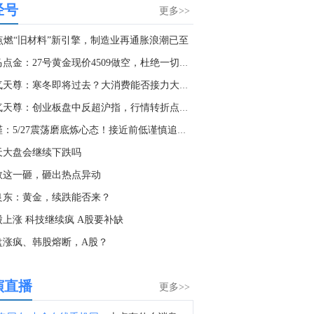
经号
也门军事发言人表示，（胡塞武装对）摩卡港的袭击造成七人死亡。
更多>>
1:43
I点燃“旧材料”新引擎，制造业再通胀浪潮已至
哈马斯高级官员巴塞姆·奈姆：我们仍然致力于与调解人和10天前在开罗的和平委员会代表达成的路线图。
老马点金：27号黄金现价4509做空，杜绝一切马后炮！
9:49
淘气天尊：寒冬即将过去？大消费能否接力大科技！
金十数据8月9日讯，中信证券研报指出，近一个月恒生综指迎来业绩预期反转，中报超预期与利好预告推动全年盈利上修；而恒科指数受制于乘用车盈利分化及头部互联网平台资本开支扩张对短期利润率的压制，预期修复相对滞后。行业上，医疗保健（CXO与制药龙头驱动）、金融（券商资管与保险）、公用事业及周期运输景气上行；消费、地产及资讯科技预期遭下调。交易层面呈现资金回补超跌低位板块与交易高景气业绩动能的“双管齐下”特征。面对财报密集披露期与海内外宏观扰动，配置建议维持“红利防守+成长弹性”杠铃策略：防守端锁定高股息、低β“类债”资产；进攻端聚焦互联网巨头、双向资金加仓的机器人与生物科技，以及技术硬件与AI应用，兼顾创新药及工业金属的催化布局。
淘气天尊：创业板盘中反超沪指，行情转折点将现？
3:27
李槿：5/27震荡磨底炼心态！接近前低谨慎追空！
据天空新闻：消息人士称，胡塞武装向也门西南部的麦哈医院员工宿舍发射了一枚导弹。
天大盘会继续下跌吗
3:12
数这一砸，砸出热点异动
哈马斯高级官员巴塞姆·奈姆：预计调解人和美国将施压以色列总理内塔尼亚胡及其政府遵守路线图。
良东：黄金，续跌能否来？
0:22
股上涨 科技继续疯 A股要补缺
消息人士称，4名也门政府军在胡塞武装的袭击中遇害。
盘涨疯、韩股熔断，A股？
0:24
金十数据8月9日讯，目前，“白海豚”已减弱为台风级。“白海豚”将以每小时15-20公里的速度向偏西方向移动，强度快速减弱。（央视新闻）
演直播
更多>>
7:33