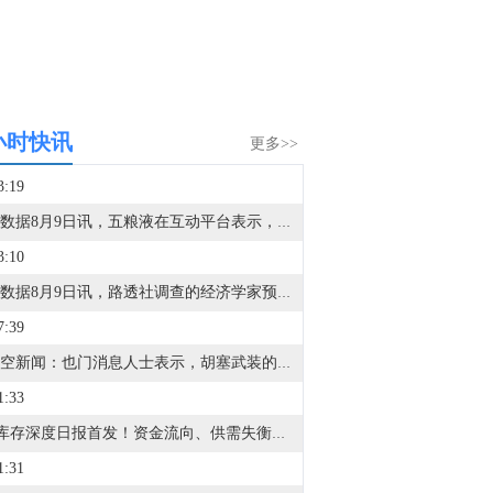
小时快讯
更多>>
3:19
金十数据8月9日讯，五粮液在互动平台表示，公司持续关注低度酒、轻饮酒类的市场消费趋势，目前公司旗下已有29度一见倾心、果酒及气泡酒等多款适配日常佐餐、多元场景的低度产品。
3:10
金十数据8月9日讯，路透社调查的经济学家预计，美国7月份整体CPI年率将从6月份的3.5%降至3.4%；核心CPI年率将从上月的2.6%降至2.5%。花旗集团的经济学家认为，正如预期的那样，如果连续第二个月出现通胀读数走软，那将意味着不止一个月的数据指向通胀压力降温，这基本上会使得9月加息的可能性被排除。然而，经济学家也预计7月核心服务业通胀将小幅上升，价格环比上涨0.3%。此前5月至6月该数据持平。美国银行分析师表示，核心服务业指标的回升可能让9月加息依然摆在桌面上。分析师Kate Duguid表示，如果后一种观点占据上风，而通胀数据又低于预期，那么美联储加息可能被推迟到12月或更晚。
7:39
据天空新闻：也门消息人士表示，胡塞武装的第四波导弹和无人机袭击目标是摩卡港及该市郊区的政府军阵地。
1:33
VIP库存深度日报首发！资金流向、供需失衡一眼看透，VIP限时95折，解锁40+项权益>>
1:31