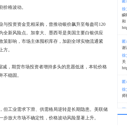
匿
剧价格波动。
徐
19:1
瞬
和
投资资金竞相采购，曾推动银价飙升至每盎司120
htt
为全新风险点。加拿大、墨西哥是美国主要白银供应
政策影响，市场主体囤积库存，加剧全球实物流通紧
匿
谢
上方。
徐
缩减，期货市场投资者增持多头的意愿低迷，本轮价格
htt
并不稳固。
匿
徐
师财
但工业需求下滑、供需格局逆转是长期隐患。美联储
匿
以
一步放大市场不确定性，价格波动风险显著上升。
徐