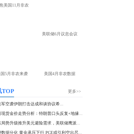
大家第一时间获取最新策略和实时指
焦美国11月非农
导， 关注老师财经号主页：
p://mp.cnfol.com/user/58676
名网友-中金在线手机网：
黄金多，看到什
美联储6月议息会议
位置呢？
文婷：
冲破75，看85-4400附近，行情瞬息
变，盘中机会转瞬即逝。 为了让大家第一
间获取最新策略和实时指导， 关注老师财
主页：http://mp.cnfol.com/user/58676
美国5月非农来袭
美国4月非农数据
名网友-中金在线手机网：
能回撤到30
文婷：
先看破了40会到30，最新策略和实
TOP
更多>>
时指导， 关注老师财经号主页：
p://mp.cnfol.com/user/58676
美军空袭伊朗打击达成和谈协议希...
今日现货金价走势分析：特朗普口头反复+地缘冲...
名网友-中金在线手机网：
止损多少 老师
中东局势升级推升美元避险需求，美联储鹰派预期...
文婷：
7美金
消费数据分化 黄金承压下行 PCE或引利空出尽行...