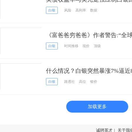
白银
风险
高利率
数据
《富爸爸穷爸爸》作者警告:“全球
溃”！清崎透露其最佳投资
白银
时间推移
现价
顶级
什么情况？白银突然暴涨7%逼近
更大行情一触即发？
白银
路透社
高位
银价
加载更多
诚聘英才
|
关于我