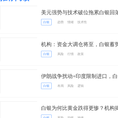
美元强势与技术破位拖累白银回
空头压力加剧
白银
趋势
情绪
技术性
机构：资金大调仓将至，白银蓄
白银
风险
行情
政策
伊朗战争扰动+印度限制进口，
白银
布局
风险
逻辑
白银为何比黄金跌得更惨？机构揭
白银
风险
均线
地缘