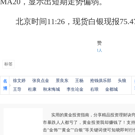
MA20，显示出短期走势偏弱。
北京时间11:26，现货白银现报75.4
赞
1人
标签
徐文婷
张良点金
景良东
王杨
抢钱俱乐部
头狼
名
博
王导
杜康
秋末悔城
李生论金
右琅
金都城
实用的黄金投资指南，分享精品投资理财诀
市暴跌人人都亏了，黄金投资我却赚钱了！支持
击“金饰”“黄金”“白银”等关键词便可知晓即时