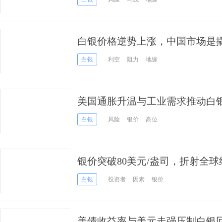
白银价格逆势上涨，中国市场是
白银
利空
阻力
地缘
美国通胀升温与工业需求推动白银上
六日走强逼近87美元
白银
风险
银价
高位
银价突破80美元/盎司，折射全
白银
投资者
因素
银价
美债收益率与美元走强压制白银