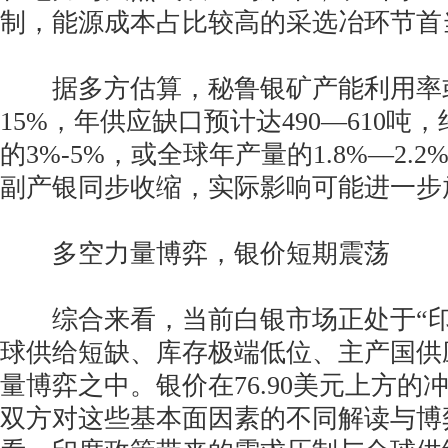
制，能源成本占比较高的采选冶环节首
据多方估算，秘鲁银矿产能利用率或
15%，年供应缺口预计达490—610吨
的3%-5%，或全球年产量的1.8%—2.
副产银同步收缩，实际影响可能进一步
多空力量博弈，银价短期震荡
综合来看，当前白银市场正处于“印
球供给短缺、库存极端低位、主产国供
量博弈之中。银价在76.90美元上方的
双方对这些基本面因素的不同解读与博