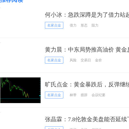
何小冰：急跌深蹲是为了借力站
名家点金
借力
形态
阻力
黄力晨：中东局势推高油价 黄金
名家点金
风险
交易日
金价
旷氏点金：黄金暴跌后，反弹继续
名家点金
林带
措辞
会议纪要
张晶霖：7.8伦敦金美盘能否延
操作建议！