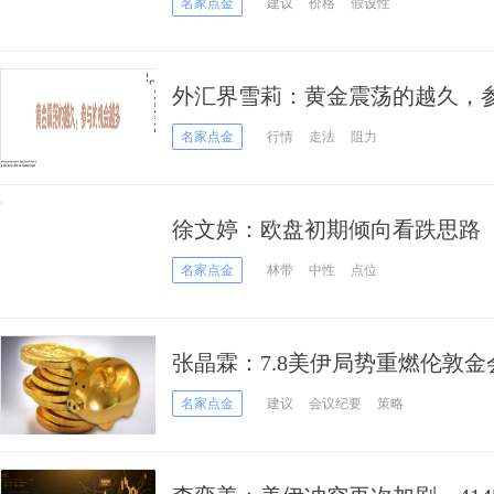
名家点金
建议
价格
假设性
外汇界雪莉：黄金震荡的越久，
名家点金
行情
走法
阻力
徐文婷：欧盘初期倾向看跌思路
名家点金
林带
中性
点位
张晶霖：7.8美伊局势重燃伦敦
议！
名家点金
建议
会议纪要
策略