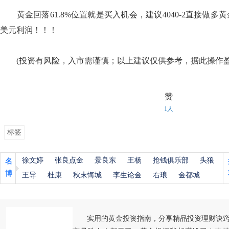
黄金回落61.8%位置就是买入机会，建议4040-2直接做多黄金
美元利润！！！
(投资有风险，入市需谨慎；以上建议仅供参考，据此操作盈
赞
1人
标签
徐文婷
张良点金
景良东
王杨
抢钱俱乐部
头狼
名
博
王导
杜康
秋末悔城
李生论金
右琅
金都城
实用的黄金投资指南，分享精品投资理财诀