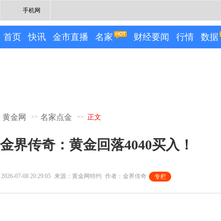
手机网
首页
快讯
金市直播
名家
财经要闻
行情
数据
黄金网
名家点金
>>
>>
正文
金界传奇：黄金回落4040买入！
2026-07-08 20:29:05
来源：黄金网特约
作者：金界传奇
专栏
专栏