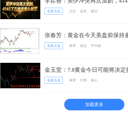
李弈善：美伊冲突再次加剧，41
名家点金
点位
金价
破位
张春芳：黄金在今天美盘前保持
名家点金
林带
低位
平均线
金玉堂：7.8黄金今日可能将决
到底偏向何方？
名家点金
林带
行情
核心
加载更多