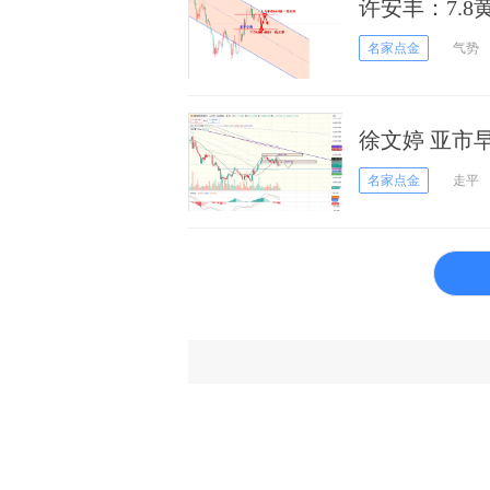
许安丰：7.
名家点金
气势
徐文婷 亚市早
名家点金
走平