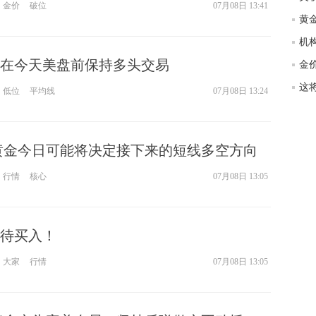
金价
破位
07月08日 13:41
黄
在今天美盘前保持多头交易
低位
平均线
07月08日 13:24
8黄金今日可能将决定接下来的短线多空方向
？
行情
核心
07月08日 13:05
待买入！
大家
行情
07月08日 13:05