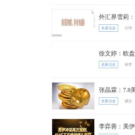
外汇界雪莉：
名家点金
行情
徐文婷：欧盘
名家点金
林带
张晶霖：7.
议！
名家点金
建议
李弈善：美伊