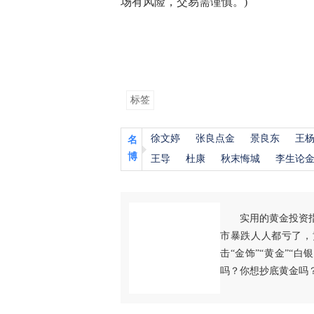
场有风险，交易需谨慎。)
标签
徐文婷
张良点金
景良东
王
名
博
王导
杜康
秋末悔城
李生论
实用的黄金投资
市暴跌人人都亏了，
击“金饰”“黄金”“
吗？你想抄底黄金吗