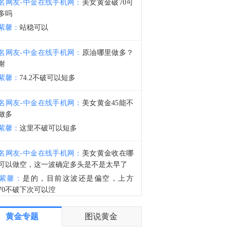
名网友-中金在线手机网：
美女黄金破70可
美国国家公路交通安全管理局：本田召回43,913辆美国车辆。
多吗
4:46
紫馨：
站稳可以
金十图示：2026年08月06日（周四）富时中国A50指数成分股今日收盘行情一览：银行股和半导体股走强
名网友-中金在线手机网：
原油哪里做多？
谢
紫馨：
74.2不破可以短多
名网友-中金在线手机网：
美女黄金45能不
做多
紫馨：
这里不破可以短多
名网友-中金在线手机网：
美女黄金收在哪
可以做空，这一波确定多头是不是太早了
紫馨：
是的，目前这波还是偏空，上方
270不破下次可以涳
名网友-中金在线手机网：
美女欧盘破40美
黄金专题
图说黄金
是不是反弹做空