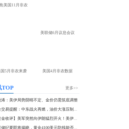
焦美国11月非农
紫馨：
是的
名网友-中金在线手机网：
老师你好，今日
金走势是怎么的啊
美联储6月议息会议
紫馨：
短线先看回调，下方关注4245破位
况，上方关注4270/4304
美国5月非农来袭
美国4月非农数据
TOP
更多>>
尧浠：美伊局势阴晴不定、金价仍需筑底调整
黄金交易提醒：中东战火再燃，油价大涨压制金价...
【黄金收评】美军突然向伊朗猛烈开火！美伊局势...
美联储纪要即将揭晓，黄金4100美元防线能否扛住...