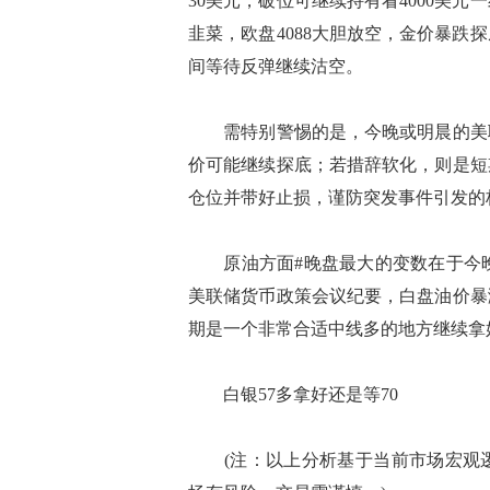
30美元，破位可继续持有看4000美元
韭菜，欧盘4088大胆放空，金价暴跌探
间等待反弹继续沽空。
需特别警惕的是，今晚或明晨的美联
价可能继续探底；若措辞软化，则是短
仓位并带好止损，谨防突发事件引发的
原油方面#晚盘最大的变数在于今晚22:
美联储货币政策会议纪要，白盘油价暴
期是一个非常合适中线多的地方继续拿好
白银57多拿好还是等70
(注：以上分析基于当前市场宏观逻