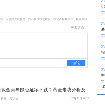
匿
以
15:0
艾
述，仅供投资者参考，并不构成投资建议。投资者据此操作，风险自担。
匿
更多评论>>
谢
艾
匿
能
艾
评论
匿
里
艾
4
8伦敦金美盘能否延续下跌？黄金走势分析及
匿
价格
假设性
07月08日 20:29
盘