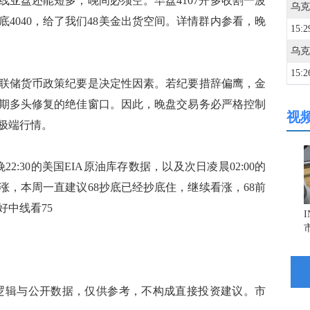
一线亚盘还能短多，晚间必须空。早盘4107开多收割一波
底4040，给了我们48美金出货空间。详情群内参看，晚
15:2
15:2
储货币政策纪要是决定性因素。若纪要措辞偏鹰，金
期多头修复的绝佳窗口。因此，晚盘交易务必严格控制
视
15:2
极端行情。
15:1
30的美国EIA原油库存数据，以及次日凌晨02:00的
涨，本周一直建议68抄底已经抄底住，继续看涨，68前
15:1
中线看75
15:1
辑与公开数据，仅供参考，不构成直接投资建议。市
15:1