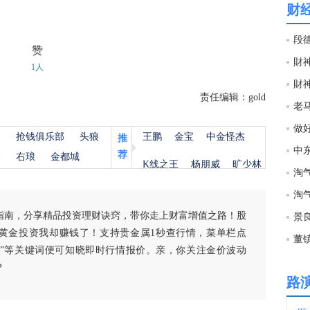
财
15:1
段
赞
財神
1人
15:1
財神
责任编辑：gold
老马
15:0
做
杨
抢钱俱乐部
头狼
王鹏
金宝
中金怪杰
推
中
荐
金
右琅
金都城
15:0
K线之王
杨朋威
旷少林
淘
淘
15:0
指南，分享精品投资理财诀窍，带你走上财富增值之路！股
​
黄金投资我却赚钱了！支持贵金属1秒查行情，菜单栏点
白银”等关键词便可知晓即时行情报价。亲，你关注金价波动
15:0
？
路
15:0