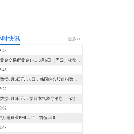
小时快讯
更多>>
2:48
上海黄金交易所黄金T+D 8月6日（周四）收盘上涨3.38%报925.5元/克；上海黄金交易所白银T+D 8月6日（周四）收盘上涨2.32%报15070.0元/千克。
2:45
金十数据8月6日讯，6日，韩国综合股价指数（KOSPI）暴跌超过4.5%，跌至6200点区间。在隔夜华尔街科技股表现疲软的背景下，外资和机构投资者同步抛售，对指数形成明显压力。当天，KOSPI指数收于6296.38点，较上一交易日下跌301.88点，跌幅为4.58%。外资自 开盘初期便持续净卖出，当天净卖出规模达到3.9781万亿韩元。机构投资者也净卖出2357亿韩元。个人投资者则净买入4.1062万亿韩元，承接市场抛售压力，但仍不足以阻止指数下跌。半导体股票受到直接冲击。三星电子较前一交易日下跌6.30%，SK海力士跌幅达到10.37%。相比之下，主要二次电池企业表现相对坚挺。LG新能源涨幅2.83%，收于34.5万韩元。浦项制铁上涨0.63%，收于31.9万韩元。
2:22
金十数据8月6日讯，据日本气象厅消息，当地时间6日16时18分左右，日本熊本县天草、芦北地区发生4.0级地震，最大震感为震度3，震源深度10公里。（央视新闻）
0:02
7月建筑业PMI 42.1，前值44.8。
9:47