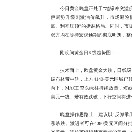
今日黄金晚盘正处于“地缘冲突溢价
伊局势升级刺激油价飙升，市场避险
底、利率压顶”的撕裂格局。同时，市
双方均在等待宏观预期的彻底明朗，整
附晚间黄金日K线趋势图：
技术面上，欧盘黄金大跌，日线级别
破布林带中轨，上方4140-美元区域
向下，MACD空头绿柱持续放量，短线空
美元一线，若有效跌破，下行空间将进一
晚盘操作思路上，建议以“反弹承压做
涨杀跌。激进者可在4080美元区间分批