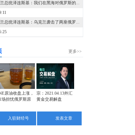
乌克兰总统泽连斯基：我们在黑海对俄罗斯的反击也取得了成功，击中了两艘军事巡逻艇和影子舰队的船只。
9:11
乌克兰总统泽连斯基：乌克兰袭击了两座俄罗斯炼油厂。
6:25
重要新闻1. DeepSeek拟上调API服务定价。2. 英伟达急寻中国AI基站供应商，明后年启动端侧算力组网。3. 中国黄金协会：2026年上半年我国黄金产量同比下降14.62% 消费量增长1.23%。4. 国家能源局：核电将逐步进入电力市场，探索建立体现核电低碳价值的制度。个股新闻1. 主力资金流向数据显示，长电科技主力资金净流入24.55亿元居首位，景旺电子、天孚通信、方正科技、胜宏科技获主力资金净流入居前；长鑫科技主力资金净流出29.67亿元居首位，宁德时代、风华高科、蓝色光标、新易盛主力资金净流出居前。2. 中兴通讯携手Sky47建成巴基斯坦规模最大智算数据中心。3. 超研股份：公司积极开拓核电行业无损检测应用市场。4. 国瓷材料：针对AI服务器及车规级MLCC粉体 已完成部分高端产线的扩产工作。5. 华海清科首台6英寸集成量测装备出机。6. 壹连科技：对BE的订单与出货量环比持续增长。7. 证通电子与倍瑞思浸没液冷试点落地，为高密度算力机房升级提供新思路。8. 天亿马联合华南农业大学共建集成电路专业联合实验室。
频
1:25
更多>>
定价文件显示，沙特将9月份销往亚洲的阿拉伯轻质原油官方售价设定为较阿曼/迪拜平均价贴水2美元/桶。
8:10
金十图示：2026年08月06日（周四）上海金午盘价为923.43元/克，较国际金价(924.77元/克)，低1.34元/克
6:37
INE原油收盘上涨，
宗：2021.04.13外汇
盛文兵：通胀预期
栾雪：
市场担忧俄罗斯原
黄金交易解盘
再度升温 且看美联
外汇上
金十图示：北京时间8月6日22:00将有欧美、美日外汇期权大单到期，10个行权价10亿以上大单，敬请管理风险。
油出口受阻
储如何应对
6:20
入驻财经号
发表文章
金十期货8月6日讯，2年期国债期货（TS）主力合约涨0.01%，5年期国债期货（TF）主力合约持平，10年期国债期货（T）主力合约持平，30年期国债期货（TL）主力合约跌0.04%。
3:02