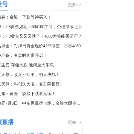
经号
金十图示：2026年08月06日（周四）全球股市指数-欧洲市场（盘初）
更多>>
1:08
德春：金银，下跌等待买入！
金十图示：2026年08月06日（周四）投机情绪指数
：7.8黄金如期回测4100关口，企稳继续北上
0:48
：7.8黄金又又又跌了！4000大关能否坚守？
联邦快递：联邦快递与日本邮政扩大合作，以增强日本客户的全球运输选择。
点金：7月8日黄金现价4126做空，目标4080
8:41
好准备，变盘时间窗开启！
金十数据8月6日讯，工业和信息化部印发《民用爆炸物品行业安全发展“十五五”规划》。其中提出，调整产品结构。持续提升现场混装炸药许可产能比重。推动配方多元化，丰富完善民用爆炸物品品类，更好满足市场需求。支持小品种过剩产能置换退出，提高资源利用效能。稳妥推进新型民用爆炸物品纳入监管范畴。（工信部）
东生变 存储大跌 晚间重大消息
7:06
气天尊：收兵不卸甲，明天决战！
股市资金流向图：今日沪深两市主力资金净流出382.56亿元，占比1.51%；大单资金净流出206.60亿元，占比0.82%；小单资金净流入332.37亿元，占比1.31%。
气天尊：科创50大涨，复刻阿根廷！
6:59
景良东：黄金，凌晨下跌看延续！
金十数据8月6日讯，今日三大指数震荡调整。截至收盘，沪指涨0.57%，深证成指跌0.24%，创业板指跌0.55%。沪深两市成交额2.53万亿，较上一个交易日缩量1309亿。盘面上，全市场超2700只个股上涨。煤炭板块集体走强，昊华能源、平煤股份、兖矿能源涨停。数字货币概念掀涨停潮，飞天诚信、恒宝股份等多股涨停；氟化工概念走强，中巨芯20%涨停，多氟多等多股涨停；CPO概念延续涨势，长电科技等涨停。另外，工业气体概念、半导体、元件等板块涨幅居前；电网设备、证券、保险等板块跌幅居前。
董镇元7月8日：中东再乱扰市场，金银大阴空后多
6:55
西班牙6月未季调工业产出年率 3.8%，前值0.80%。
演直播
更多>>
6:28