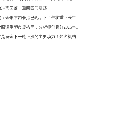
金冲高回落，重回区间震荡
机构：金银年内低点已现，下半年将重回长牛逻辑
金价回调重塑市场格局，分析师仍看好2026年均价...
这将是黄金下一轮上涨的主要动力！知名机构料金...