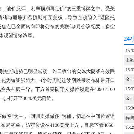
、油价反弹、利率预期再定价”的三重博弈之中。受美
情绪与通胀升温预期相互交织，导致金价陷入“避险托
场焦点已全面转向即将公布的美联储6月会议纪要，多空
体观望情绪浓厚。
24
15:3
15:3
短期趋势已明显转弱，昨日收出的实体大阴线有效跌
已转化为短线强阻力。4小时周期连续阴跌带动布林带开口
头占据主导。下方首要防守支撑位锁定在4090-4100
15:3
步打开至4040美元附近。
15:3
空”为主，“回调支撑做多”为辅，切忌在中间位置追
德国
布局空单，防守位设在4100美元上方，目标下看4050-
15:2