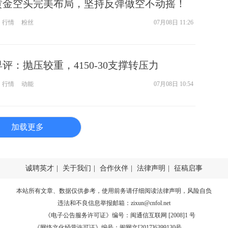
8黄金空头完美布局，坚持反弹做空不动摇！
行情
粉丝
07月08日 11:26
评：抛压较重，4150-30支撑转压力
行情
动能
07月08日 10:54
加载更多
诚聘英才
|
关于我们
|
合作伙伴
|
法律声明
|
征稿启事
本站所有文章、数据仅供参考，使用前务请仔细阅读
法律声明
，风险自负
违法和不良信息举报邮箱：
zixun@cnfol.net
《电子公告服务许可证》编号：闽通信互联网 [2008]1 号
《网络文化经营许可证》编号：闽网文[2017]6399130号