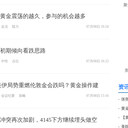
聚
艾
黄金震荡的越久，参与的机会越多
匿
黄
走法
阻力
07月08日 16:24
艾
情
初期倾向看跌思路
中性
点位
07月08日 16:23
8美伊局势重燃伦敦金会跌吗？黄金操作建
资讯
会议纪要
策略
07月08日 15:16
张
冲突再次加剧，4145下方继续埋头做空