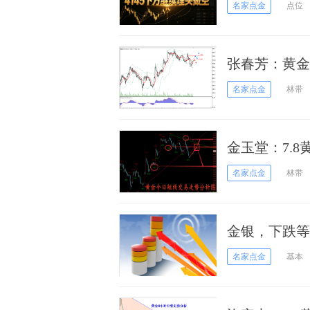
名家点金
点位
张春芳：黄金
名家点金
林带
金玉堂：7.
到底偏向何方
名家点金
林带
金银，下跌等
名家点金
基本