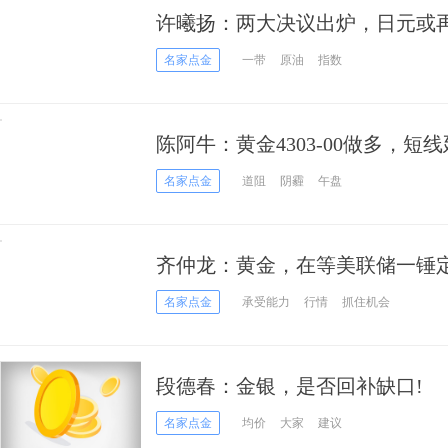
许曦扬：两大决议出炉，日元或
名家点金
一带
原油
指数
陈阿牛：黄金4303-00做多，短
名家点金
道阻
阴霾
午盘
齐仲龙：黄金，在等美联储一锤
名家点金
承受能力
行情
抓住机会
段德春：金银，是否回补缺口!
名家点金
均价
大家
建议