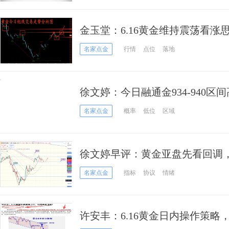
金玉堂：6.16黄金维持震荡看
新高？
名家点金
行情
点位
落地
徐文婷：今日融通金934-940区
名家点金
概率
低位
区域
徐文婷早评：黄金亚盘先看回调
名家点金
指标
协议
情绪
许安丰：6.16黄金日内操作策