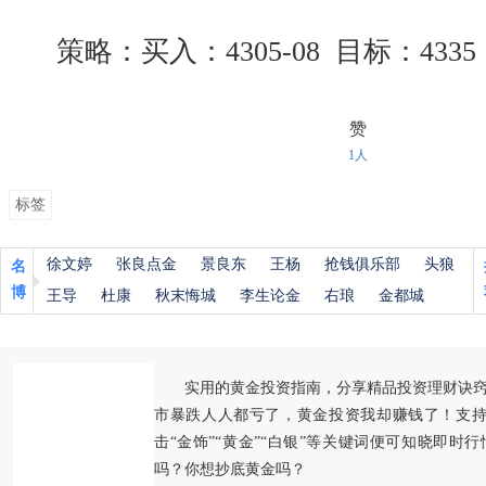
策略：买入：4305-08 目标：4335 
赞
1人
标签
徐文婷
张良点金
景良东
王杨
抢钱俱乐部
头狼
名
博
王导
杜康
秋末悔城
李生论金
右琅
金都城
实用的黄金投资指南，分享精品投资理财诀
市暴跌人人都亏了，黄金投资我却赚钱了！支持
击“金饰”“黄金”“白银”等关键词便可知晓即时
吗？你想抄底黄金吗？