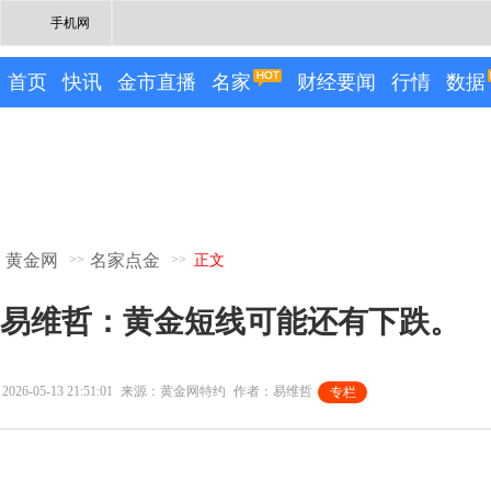
手机网
首页
快讯
金市直播
名家
财经要闻
行情
数据
黄金网
名家点金
>>
>>
正文
易维哲：黄金短线可能还有下跌。
2026-05-13 21:51:01
来源：黄金网特约
作者：易维哲
专栏
专栏