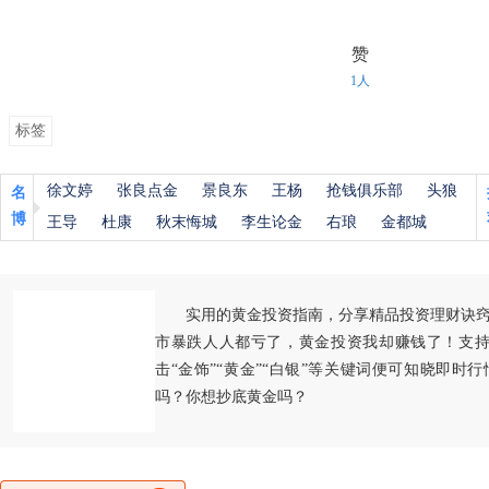
赞
1人
标签
徐文婷
张良点金
景良东
王杨
抢钱俱乐部
头狼
名
博
王导
杜康
秋末悔城
李生论金
右琅
金都城
实用的黄金投资指南，分享精品投资理财诀
市暴跌人人都亏了，黄金投资我却赚钱了！支持
击“金饰”“黄金”“白银”等关键词便可知晓即时
吗？你想抄底黄金吗？