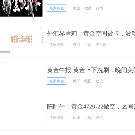
名家点金
腰位
欧盘
行情
外汇界雪莉：黄金空间被卡，波
名家点金
有点
行情
滞后性
黄金午报:黄金上下洗刷，晚间美国
名家点金
燃下
线图
建议
陈阿牛：黄金4720-22做空，区
名家点金
阴线
引线
点位