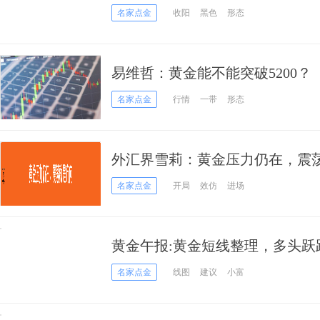
名家点金
收阳
黑色
形态
易维哲：黄金能不能突破5200？
名家点金
行情
一带
形态
外汇界雪莉：黄金压力仍在，震
名家点金
开局
效仿
进场
黄金午报:黄金短线整理，多头跃
名家点金
线图
建议
小富