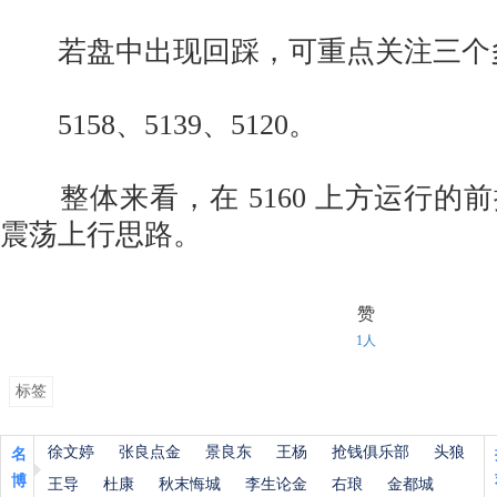
若盘中出现回踩，可重点关注三个
5158、5139、5120。
整体来看，在 5160 上方运行的
震荡上行思路。
赞
1人
标签
徐文婷
张良点金
景良东
王杨
抢钱俱乐部
头狼
名
博
王导
杜康
秋末悔城
李生论金
右琅
金都城