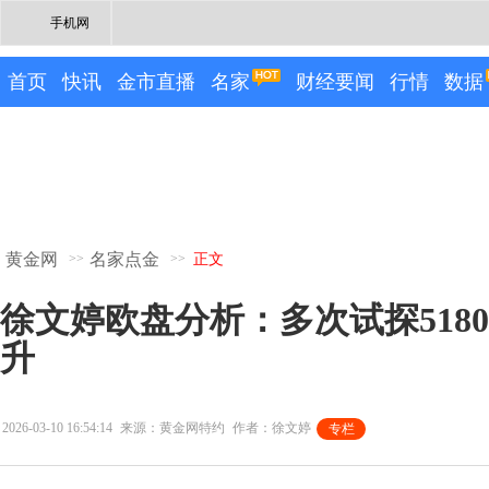
手机网
首页
快讯
金市直播
名家
财经要闻
行情
数据
黄金网
名家点金
>>
>>
正文
徐文婷欧盘分析：多次试探518
升
2026-03-10 16:54:14
来源：黄金网特约
作者：徐文婷
专栏
专栏