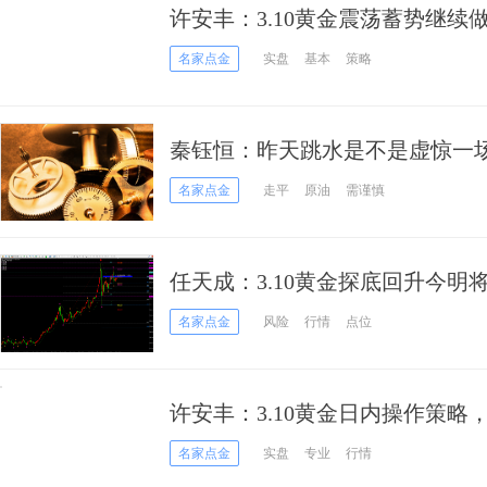
许安丰：3.10黄金震荡蓄势继续
名家点金
实盘
基本
策略
秦钰恒：昨天跳水是不是虚惊一
黄金春天来了
名家点金
走平
原油
需谨慎
任天成：3.10黄金探底回升今明将会
名家点金
风险
行情
点位
许安丰：3.10黄金日内操作策略
名家点金
实盘
专业
行情