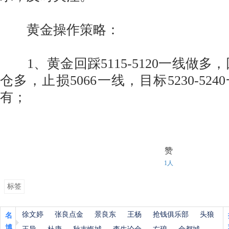
黄金操作策略：
1、黄金回踩5115-5120一线做多，回
仓多，止损5066一线，目标5230-52
有；
赞
1人
标签
徐文婷
张良点金
景良东
王杨
抢钱俱乐部
头狼
名
博