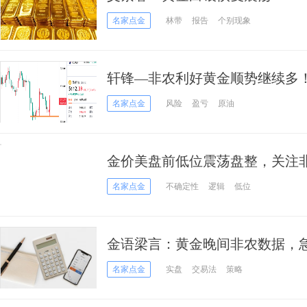
名家点金
林带
报告
个别现象
轩锋—非农利好黄金顺势继续多
名家点金
风险
盈亏
原油
金价美盘前低位震荡盘整，关注
名家点金
不确定性
逻辑
低位
金语梁言：黄金晚间非农数据，
名家点金
实盘
交易法
策略