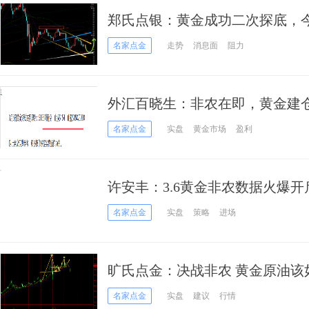
郑氏点银：黄金成功二次探底，
名家点金
走势
消息面
阻力
外汇百晓生：非农在即，黄金建
名家点金
实盘
黄金市场
盈利
许安丰：3.6黄金非农数据火爆
弹？
名家点金
实盘
策略
进场
旷氏点金：决战非农 黄金原油该
名家点金
实盘
建议
行情