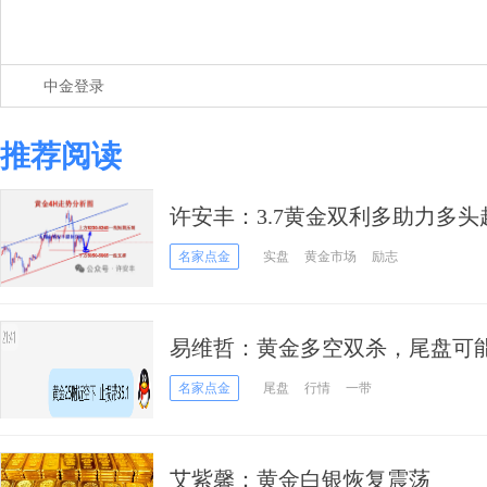
中金登录
推荐阅读
许安丰：3.7黄金双利多助力多
期落幕
名家点金
实盘
黄金市场
励志
易维哲：黄金多空双杀，尾盘可
名家点金
尾盘
行情
一带
艾紫馨：黄金白银恢复震荡