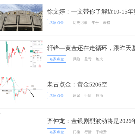
徐文婷：一文带你了解近10-15
名家点金
历史记录
年份
表格
轩锋—黄金还在走循环，跟昨天
名家点金
风险
盈亏
炮火
老古点金：黄金5206空
名家点金
建议
行情
原油
齐仲龙：金银剧烈波动将是2026
名家点金
门槛
行情
手续费