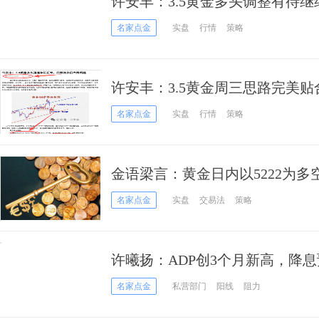
许安丰：3.5黄金多头调整有待继
名家点金
实盘
行情
策略
许安丰：3.5黄金周三思路完美
名家点金
实盘
行情
策略
金语梁言：黄金日内以5222为
名家点金
实盘
交易法
策略
许曦扬：ADP创3个月新高，降
名家点金
私营部门
阳线
阻力