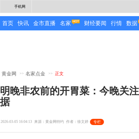
手机网
首页
快讯
金市直播
名家
财经要闻
行情
数据
黄金网
名家点金
>>
>>
正文
明晚非农前的开胃菜：今晚关注
据
2026-03-05 16:04:13
来源：黄金网特约
作者：徐文婷
专栏
专栏