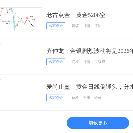
老古点金：黄金5206空
名家点金
建议
行情
原油
齐仲龙：金银剧烈波动将是2026
名家点金
门槛
行情
手续费
爱尚止盈：黄金日线倒锤头，分水
名家点金
价格
形态
金价
加载更多