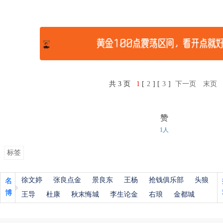
共 3 页
1
[
2
] [
3
]
下一页
末页
赞
1人
标签
徐文婷
张良点金
景良东
王杨
抢钱俱乐部
头狼
名
博
王导
杜康
秋末悔城
李生论金
右琅
金都城