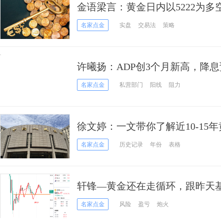
金语梁言：黄金日内以5222为
名家点金
实盘
交易法
策略
许曦扬：ADP创3个月新高，降
名家点金
私营部门
阳线
阻力
徐文婷：一文带你了解近10-15
名家点金
历史记录
年份
表格
轩锋—黄金还在走循环，跟昨天
名家点金
风险
盈亏
炮火