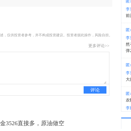
匿
李
10:3
前
匿
述，仅供投资者参考，并不构成投资建议。投资者据此操作，风险自担。
李
然
更多评论>>
弹
匿
李
大
评论
匿
农
李
金3526直接多，原油做空
匿
李