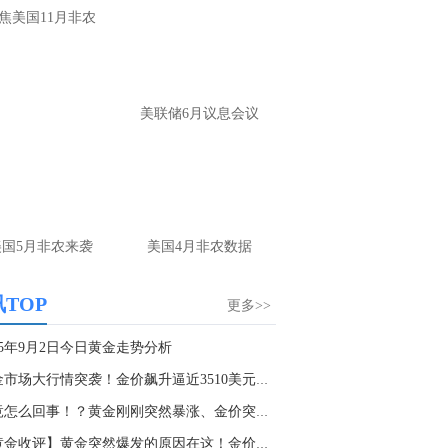
焦美国11月非农
确实没有太大的波动
名网友-中金在线手机网：
黄金怎么做。
财：
操作上，非农前建议观望为主。 若提
美联储6月议息会议
布局，回踩4220-4225附近多，防守4205，
标4245-4265； 反弹4265-4270附近空，防
285，目标4240-20
名网友-中金在线手机网：
老师原油怎么做
财：
上方做空位置在79.5附近可以参与，多
美国5月非农来袭
美国4月非农数据
位置刚刚前面已经回答了，大家可以参考
TOP
更多>>
25年9月2日今日黄金走势分析
黄金市场大行情突袭！金价飙升逼近3510美元创新...
究竟怎么回事！？黄金刚刚突然暴涨、金价突破35...
【黄金收评】黄金突然爆发的原因在这！金价飙升...