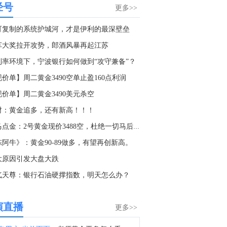
经号
今晚非农表现，是加剧美联储内部分歧还是统一共识？马上参与金十非农竞猜，赢现金红包大奖！
更多>>
9:26
可复制的系统护城河，才是伊利的最深壁垒
金十数据8月7日讯，台积电在下一代技术领域取得了突破，其与阳明交大团队成功开发出高性能单层二硫化钼（MoS2）顶栅极晶体管，有助于突破摩尔定律极限。相关成果发表在《NatureElectronics》期刊。
车大奖拉开攻势，郎酒风暴再起江苏
9:14
利率环境下，宁波银行如何做到“攻守兼备”？
金十数据8月7日讯，从安徽省量子计算芯片重点实验室获悉，本源量子与中国科学技术大学联合研究团队创新性提出的“参数空间扩展受控相位门（PSE-CZ）”方案，成功破解了超导量子计算领域长期存在的速度与保真度相互制约难题，让两比特量子门在保持高速的同时大幅提升精度。相关成果已发表于国际物理顶级期刊《物理评论快报》，实验验证工作在我国自主超导量子计算机“本源悟空”上完成。（上证报）
价单】周二黄金3490空单止盈160点利润
6:54
现价单】周二黄金3490美元杀空
港股大模型概念股持续走高，MINIMAX-W(00100.HK)涨近25%，智谱(02513.HK)涨超17%。
财：黄金追多，还有新高！！！
4:32
老马点金：2号黄金现价3488空，杜绝一切马后炮！
中国7月进口总额 19454.4亿元，前值19616.2亿元。
陈阿牛》：黄金90-89做多，有望再创新高。
4:13
大原因引发大盘大跌
中国7月出口总额 27125.1亿元，前值28206.7亿元。
气天尊：银行石油硬撑指数，明天怎么办？
0:54
金十数据8月7日讯，截至2026年08月07日（周五）10:40，兆易创新获主力资金净流入16.04亿元居首位，其次分别是光迅科技（16.00亿元）、生益科技（14.08亿元）、中国稀土（9.27亿元）、哈药股份（9.07亿元）、新易盛（8.45亿元）、胜宏科技（8.37亿元）、东山精密（7.90亿元）、展芯股份（6.48亿元）、天孚通信（6.18亿元）；主力资金流出规模居首的个股是长电科技（-10.94亿元），其次是长鑫科技（-5.90亿元）、风华高科（-5.70亿元）、三环集团（-4.65亿元）、东方财富（-4.41亿元）、宁德时代（-3.67亿元）、国瓷材料（-3.57亿元）、深信服（-3.19亿元）、蓝色光标（-3.12亿元）、阳光电源（-3.10亿元）。
演直播
更多>>
9:45