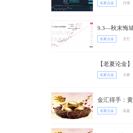
名家点金
行情
9.3—秋末
名家点金
主打
【老夏论金】
名家点金
大家
金汇得手：黄
名家点金
实盘