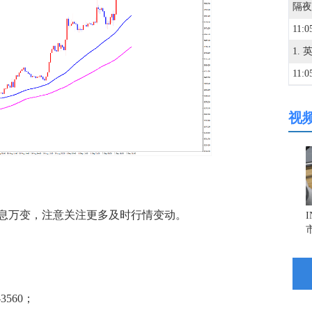
11:0
11:0
视
11:0
印尼
10:5
10:5
万变，注意关注更多及时行情变动。
10:5
10:5
3560；