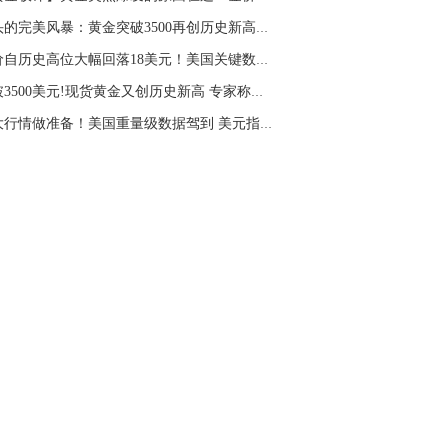
多头的完美风暴：黄金突破3500再创历史新高！40...
金价自历史高位大幅回落18美元！美国关键数据来...
突破3500美元!现货黄金又创历史新高 专家称黄金...
为大行情做准备！美国重量级数据驾到 美元指数...