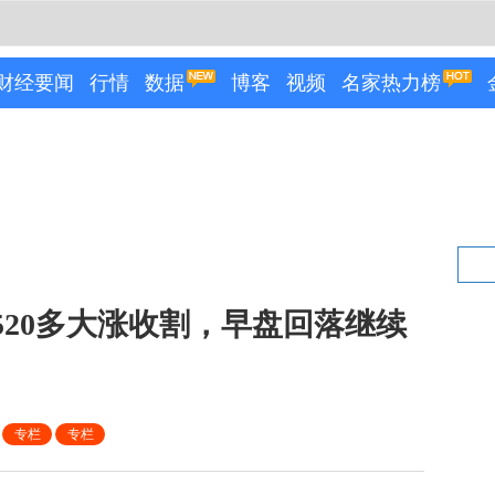
财经要闻
行情
数据
博客
视频
名家热力榜
520多大涨收割，早盘回落继续
专栏
专栏