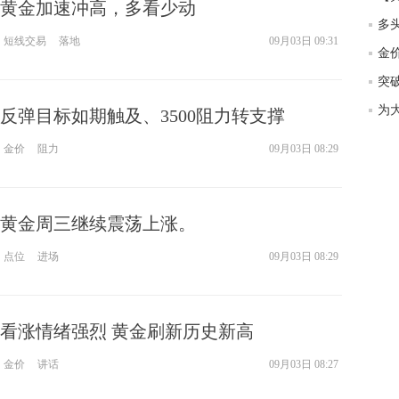
黄金加速冲高，多看少动
短线交易
落地
09月03日 09:31
反弹目标如期触及、3500阻力转支撑
金价
阻力
09月03日 08:29
黄金周三继续震荡上涨。
点位
进场
09月03日 08:29
看涨情绪强烈 黄金刷新历史新高
金价
讲话
09月03日 08:27