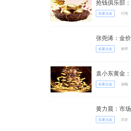
抢钱俱乐部：
名家点金
行情
张尧浠：金价
名家点金
林带
袁小东黄金：
名家点金
波幅
黄力晨：市场
名家点金
历史