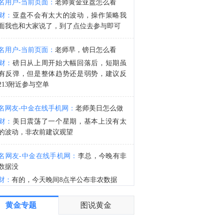
名用户-当前页面：
老师黄金亚盘怎么看
霍尔木兹海峡通行量骤降九成！船公司频繁“取消航次”能否逆转航运市场疲软预期？点击阅读。
财：
亚盘不会有太大的波动，操作策略我
8:22
面我也和大家说了，到了点位去参与即可
金十数据8月7日讯，海关总署今天公布统计数据显示，今年前7个月，我国大宗商品进口量同比增长了3%，其中：金属矿砂进口量增加8.2%。同期，进口机电产品5.31万亿元，增长29.7%，占我国进口总值的41.9%。我国积极扩大自主开放，主动扩大进口，推动进出口平衡发展。截至目前，已对63个国家实施了零关税政策，进口规模连续17年稳居全球第二。（央视新闻）
名用户-当前页面：
老师早，镑日怎么看
财：
磅日从上周开始大幅回落后，短期虽
有反弹，但是整体趋势还是弱势，建议反
213附近参与空单
名网友-中金在线手机网：
老师美日怎么做
财：
美日震荡了一个星期，基本上没有太
的波动，非农前建议观望
名网友-中金在线手机网：
李总，今晚有非
数据没
财：
有的，今天晚间8点半公布非农数据
名网友-中金在线手机网：
谢谢老师
黄金专题
图说黄金
财：
有任何问题均可以提出来交流的，早