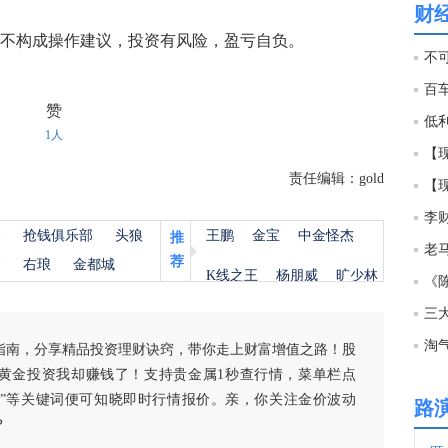
财
不构成操作建议，投资有风险，盈亏自负。
10:4
不
百
10:4
赞
低
1人
【现
10:4
责任编辑：gold
【
李
10:4
杨
抢钱俱乐部
头狼
王鹏
金宝
中金怪杰
推
荐
金
右琅
金都城
K线之王
杨朋威
旷少林
《
10:4
三
淘
指南，分享精品投资理财诀窍，带你走上财富增值之路！股
10:4
黄金投资我却赚钱了！支持贵金属1秒查行情，菜单栏点
白银”等关键词便可知晓即时行情报价。亲，你关注金价波动
路
？
10:3