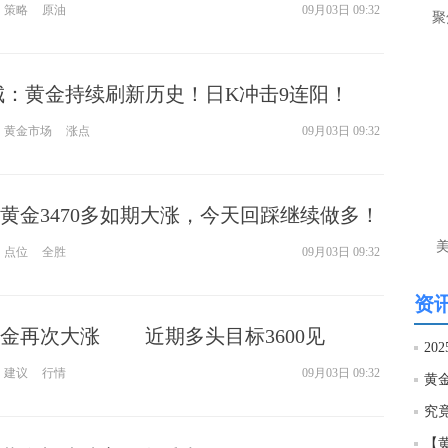
策略
原油
09月03日 09:32
聚
间
匿
悔城：黄金持续刷新历史！日K冲击9连阳！
李
前
黄金市场
涨点
09月03日 09:32
目
守4
匿
黄金3470多如期大涨，今天回踩继续做多！
李
点位
全胜
09月03日 09:32
单
资讯
金再次大涨 近期多头目标3600见
20
建议
行情
09月03日 09:32