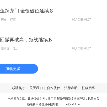
鱼跃龙门 金银破位延续多
历史
行情
09月03日 08:27
回撤再破高，短线继续多！
基本面
阻力
09月03日 08:27
加载更多
诚聘英才
|
关于我们
|
合作伙伴
|
法律声明
|
征稿启事
本站所有文章、数据仅供参考，使用前务请仔细阅读
法律声明
，风险自负
违法和不良信息举报邮箱：
zixun@cnfol.net