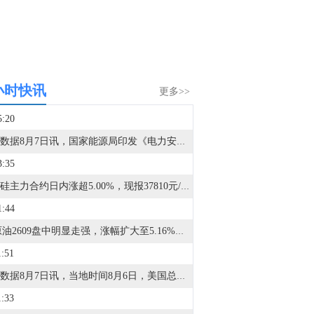
小时快讯
更多>>
5:20
金十数据8月7日讯，国家能源局印发《电力安全生产“十五五”行动计划》。其中提到，加强“人工智能+”安全治理，创新设备高精度故障预测及健康管理方法，推动人工智能技术嵌入智能安全工器具，研究基于人工智能大模型的电力安全生产辅助决策技术。加大关键电力装备自主研发，加强新型防护材料研发，设立电力装备核心部件技术攻关专项计划，推动电力芯片、特高压组部件等关键技术突破。推动电力建设工程安全质量管控技术创新，研究建设电力建设工程智能化监管体系，运用人工智能、大数据等手段加强重点电力工程非现场监管和质量监督工作。（国家能源局）
3:35
多晶硅主力合约日内涨超5.00%，现报37810元/吨。
1:44
SC原油2609盘中明显走强，涨幅扩大至5.16%，价格上探536元/桶，成交额已超510亿元；日内增仓近1500手，量仓活跃度同步抬升。丁二烯橡胶主力合约日内涨幅达4.00%，现报13300元/吨。
1:51
金十数据8月7日讯，当地时间8月6日，美国总统特朗普签署行政令，依据《1962年贸易扩展法》第232条，对进口多晶硅及其衍生产品采取最低进口价格和额外关税措施，以支持美国国内多晶硅、半导体和太阳能供应链。晶科能源工作人员称，对美国刚出的新政策还需要做进一步的研判，待研判成熟后可进一步沟通，也可以参考第三方机构的分析。同日，天合光能工作人员表示，公司销售组件为主，多晶硅只是组件生产的一种原料，是产业链的一环。另外，公司在北美出口比较少，且出货主要通过合作伙伴，暂时影响不大。（中新经纬）
1:33