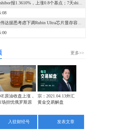
隔夜shibor报1.3610%，上涨0.8个基点；7天shibor报1.3910%，上涨0.8个基点；3个月shibor报1.4300%，与上日持平。点击查看>>
5:08
1. 英伟达据悉考虑下调Rubin Ultra芯片显存容量。2. 台积电等研发出单层MoS2顶栅晶体管。3. 存储涨价后：苹果上调多款iPhone、iPad、Mac及安卓手机以旧换新折抵价，最高达25%。4. 台积电N2制程产能充足但DRAM短缺，苹果iPhone 18备货面临压力。5. 华为数据存储产品副总裁：存储涨价有一定影响，目前可以保证客户供应。6. 杠杆ETF风暴一个月，韩国股市距离风险出清还有“最后一公里”。7. 马斯克：内存芯片的需求增长速度远远超过了供应增速。8. 芯片新架构大幅降低空间望远镜计算功耗。9. 欧菲光控股中科岛晶，卡位玻璃基先进封装赛道。10. 机构：上半年全球高端智能手机市场占比创历史新高达29%。11. Q2净利润暴涨256倍，华邦电子透露客户已抢订2030年存储产能。
5:00
金十数据8月7日讯，就“艾路明被刑事拘留”情况是否属实及进展，三特索道回应称，公司无从知晓该事项情况，艾路明与公司不存在控制与被控制关系。目前公司经营一切正常。此外，三特索道表示，关于公司非经营性资金占用事项，全部占用资金连同对应利息均已于2022年4月以现金形式全额偿还。公司已于2023年回归国资，进入发展快车道，连续三年净利润保持增长。8月5日，有报道称，“律师称湖北前首富艾路明被刑拘，涉嫌非法吸收公众存款”。目前，该律师相关发文已删除。（贝壳财经）
频
0:40
更多>>
外汇储备在7月底降至1亿美元。
3:17
金十数据8月7日讯，海关总署公布的数据显示，中国7月集成电路出口金额达387.4亿美元，1至7月累计出口金额达2160亿美元，同比增长99.5%。
1:35
INE原油收盘上涨，
宗：2021.04.13外汇
盛文兵：通胀预期
栾雪：
市场担忧俄罗斯原
黄金交易解盘
再度升温 且看美联
外汇上
据菲律宾火山地震研究所消息，8月7日上午10时38分左右，菲律宾西民都洛省附近发生5.8级地震，震源深度10公里。
油出口受阻
储如何应对
1:17
入驻财经号
发表文章
金十图示：2026年08月07日（周五）港A科技互联网公司市值排名TOP 50一览
1:10