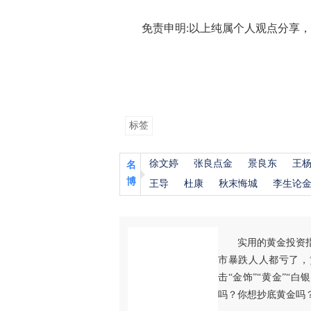
免责申明:以上纯属个人观点分享，
标签
徐文婷
张良点金
景良东
王
名
博
王导
杜康
秋末悔城
李生论
实用的黄金投资
市暴跌人人都亏了，
击“金饰”“黄金”“
吗？你想抄底黄金吗