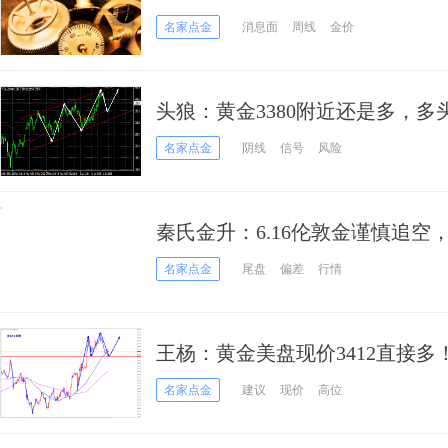
名家点金
消息面
周线
金价
头狼：黄金3380附近还是多，多
名家点金
阴线
信号
风险
秦氏金升：6.16伦敦金谨慎追
作建议
名家点金
尾盘
偏差
行情
王杨：黄金美盘现价3412直接多
名家点金
建议
现价
高位