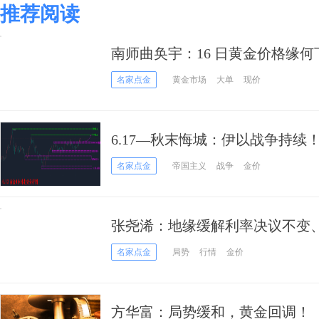
推荐阅读
南师曲奂宇：16 日黄金价格缘
名家点金
黄金市场
大单
现价
6.17—秋末悔城：伊以战争持续
名家点金
帝国主义
战争
金价
张尧浠：地缘缓解利率决议不变
名家点金
局势
行情
金价
方华富：局势缓和，黄金回调！