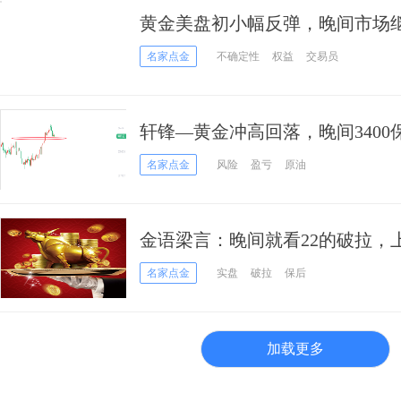
黄金美盘初小幅反弹，晚间市场
名家点金
不确定性
权益
交易员
轩锋—黄金冲高回落，晚间3400
名家点金
风险
盈亏
原油
金语梁言：晚间就看22的破拉，
补缺口；
名家点金
实盘
破拉
保后
加载更多