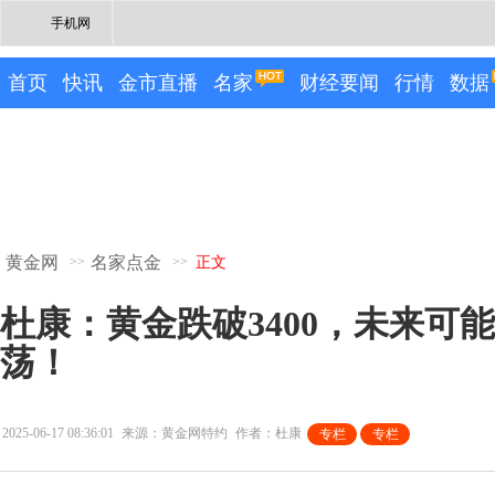
手机网
首页
快讯
金市直播
名家
财经要闻
行情
数据
黄金网
名家点金
>>
>>
正文
杜康：黄金跌破3400，未来可
荡！
2025-06-17 08:36:01
来源：黄金网特约
作者：杜康
专栏
专栏