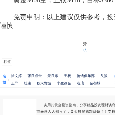
黄金3408空，止损3418，目标3380
免责申明：以上建议仅供参考，投
谨慎
赞
1人
标签
徐文婷
张良点金
景良东
王杨
抢钱俱乐部
头狼
名
博
王导
杜康
秋末悔城
李生论金
右琅
金都城
实用的黄金投资指南，分享精品投资理财诀
市暴跌人人都亏了，黄金投资我却赚钱了！支持