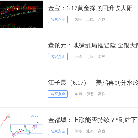
金宝：6.17黄金探底回升收大阳
名家点金
风险
上线
点位
董镇元：地缘乱局推避险 金银大
名家点金
行情
月标
周线
江子晨（6.17）—美指再到分
正
名家点金
布局
形态
高位
金都城：上涨能否持续？“到站下
名家点金
价格
涨势
高位