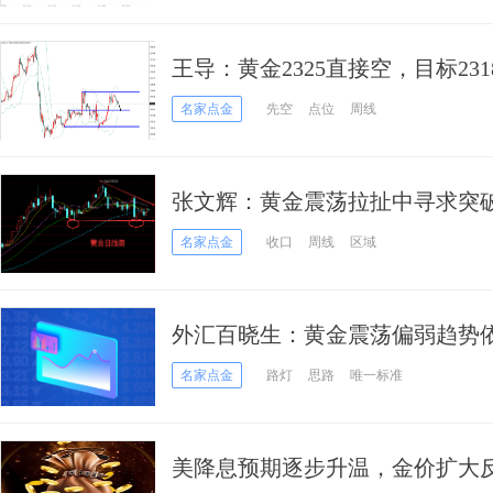
王导：黄金2325直接空，目标231
名家点金
先空
点位
周线
张文辉：黄金震荡拉扯中寻求突破
名家点金
收口
周线
区域
外汇百晓生：黄金震荡偏弱趋势依
名家点金
路灯
思路
唯一标准
美降息预期逐步升温，金价扩大