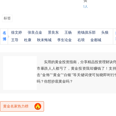
赞
1人
标签
徐文婷
张良点金
景良东
王杨
抢钱俱乐部
头狼
名
博
王导
杜康
秋末悔城
李生论金
右琅
金都城
实用的黄金投资指南，分享精品投资理财诀
市暴跌人人都亏了，黄金投资我却赚钱了！支持
击“金饰”“黄金”“白银”等关键词便可知晓即时
吗？你想抄底黄金吗？
黄金名家热力榜