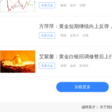
名家点金
触底
金价
动能
方萍萍：黄金短期继续向上反弹
名家点金
阴线
反弹力
行情
艾紫馨：黄金白银回调修整后
落
名家点金
林带
金价
阶段性
加载更多
诚聘英才
|
关于我