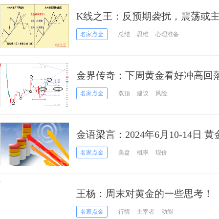
K线之王：反预期袭扰，震荡或
名家点金
总结
思维
心理准备
金界传奇：下周黄金看好冲高回
名家点金
双顶
建议
风险
金语梁言：2024年6月10-14日
分析
名家点金
美盘
概率
现价
王杨：周末对黄金的一些思考！
名家点金
行情
主宰者
动能