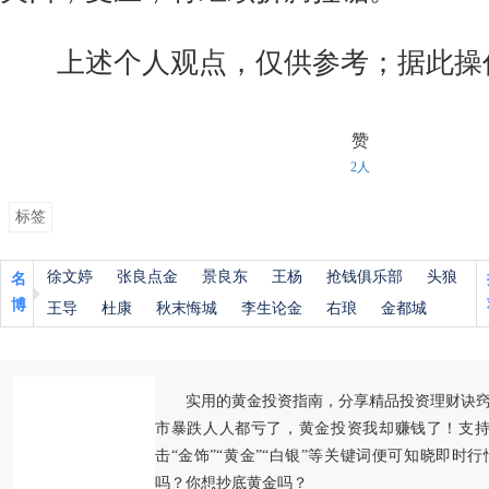
上述个人观点，仅供参考；据此操
赞
2人
标签
徐文婷
张良点金
景良东
王杨
抢钱俱乐部
头狼
名
博
王导
杜康
秋末悔城
李生论金
右琅
金都城
实用的黄金投资指南，分享精品投资理财诀
市暴跌人人都亏了，黄金投资我却赚钱了！支持
击“金饰”“黄金”“白银”等关键词便可知晓即时
吗？你想抄底黄金吗？