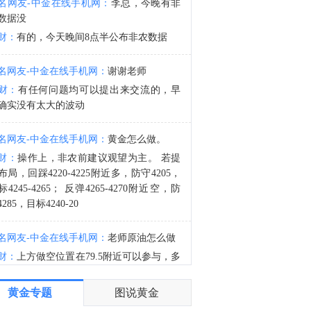
名网友-中金在线手机网：
李总，今晚有非
中国央行：今日开展10亿元7天逆回购操作，投标量10亿元，中标量10亿元，操作利率为1.40%，与此前持平。
数据没
1:11
财：
有的，今天晚间8点半公布非农数据
香港恒生指数8月7日（周五）开盘下跌3.63点，跌幅0.01%，报25526.65点；香港恒生科技指数8月7日（周五）开盘上涨12.66点，涨幅0.26%，报4833.44点；国企指数8月7日（周五）开盘上涨9.3点，涨幅0.11%，报8508.03点；红筹指数8月7日（周五）开盘上涨5.53点，涨幅0.13%，报4127.85点。
名网友-中金在线手机网：
谢谢老师
财：
有任何问题均可以提出来交流的，早
确实没有太大的波动
名网友-中金在线手机网：
黄金怎么做。
财：
操作上，非农前建议观望为主。 若提
布局，回踩4220-4225附近多，防守4205，
标4245-4265； 反弹4265-4270附近空，防
285，目标4240-20
名网友-中金在线手机网：
老师原油怎么做
财：
上方做空位置在79.5附近可以参与，多
位置刚刚前面已经回答了，大家可以参考
黄金专题
图说黄金