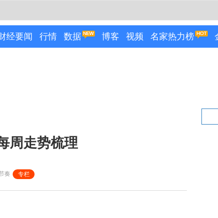
财经要闻
行情
数据
博客
视频
名家热力榜
- 每周走势梳理
节奏
专栏