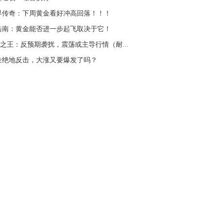
界传奇：下周黄金看好冲高回落！！！
皓南：黄金能否进一步起飞取决于它！
K线之王：反预期袭扰，震荡或主导行情（耐心）
金绝地反击，大涨又要爆发了吗？