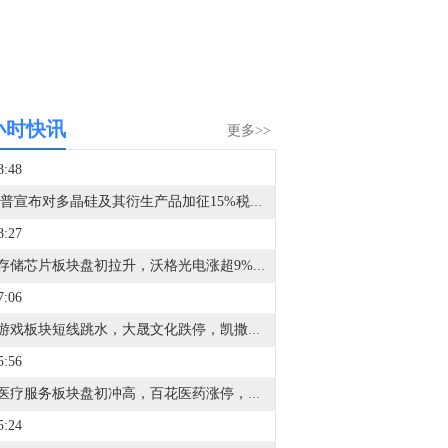
小时快讯
更多>>
8:48
特朗普宣布对多晶硅及其衍生产品加征15%税费激发“抢出口”预期，叠加通威、协鑫等国内八大巨头联手签署《反内卷倡议书》设定成本底线，多晶硅期货盘面强劲大涨，底部估值迎来情绪与政策的双重重构。
8:27
A股存储芯片板块盘初拉升，沃格光电涨超9%，有研新材、红板科技、国科微涨超8%，光力科技、正帆科技、生益科技跟涨。
7:06
A股游戏板块短线跳水，大晟文化跌停，凯撒文化、盛天网络、中青宝、电魂网络跟跌。
5:56
A股医疗服务板块盘初冲高，百花医药涨停，万邦医药、康龙化成、药明康德跟涨。
5:24