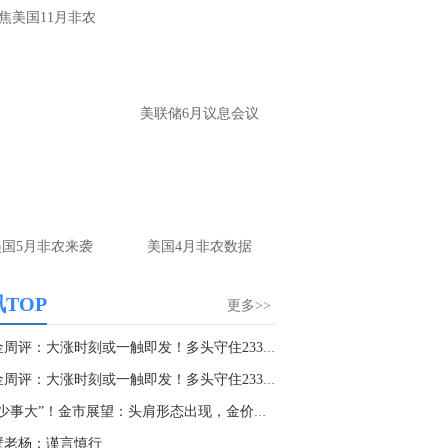
焦美国11月非农
美联储6月议息会议
美国5月非农来袭
美国4月非农数据
TOP
更多>>
黄金周评：大涨时刻或一触即发！多头守住2330、...
黄金周评：大涨时刻或一触即发！多头守住2330、...
“字少事大”！金市展望：头肩形态出现，金价风...
壁老杨：谨言慎行