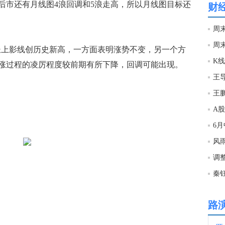
后市还有月线图4浪回调和5浪走高，所以月线图目标还
财
09:2
周
周
月都是长上影线创历史新高，一方面表明涨势不变，另一个方
09:2
涨过程的凌厉程度较前期有所下降，回调可能出现。
王
09:2
王
A
09:2
6
风
09:2
调
09:2
路
09:2