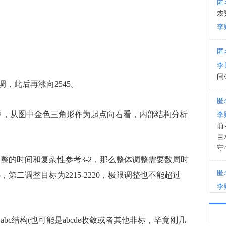
匿
农
09:2
李
匿
李
间
此后再涨向2545。
匿
，从图中金色三角形作为起点向右看，内部结构分析
李
前
目
守4
整的时间和复杂性参考3-2，那么整体调整需要数周时
匿
5，第二调整目标为2215-2220，极限调整也不能超过
李
单
c结构(也可能是abcde收敛或者其他非标，毕竟刚几