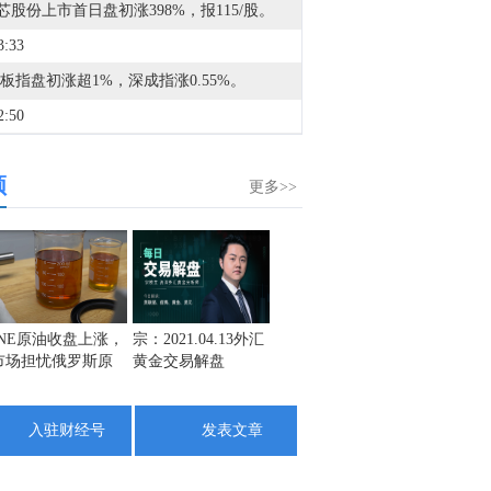
芯股份上市首日盘初涨398%，报115/股。
3:33
板指盘初涨超1%，深成指涨0.55%。
2:50
A股PET铜箔概念震荡走强，沃格光电触及涨停，方邦股份、铜冠铜箔涨超5%，欧克科技、骄成超声跟涨。
频
2:30
更多>>
金十数据8月7日讯，根据今年第13号台风“白海豚”的动态和发展趋势，浙江海事局已于8月7日8时启动沿海Ⅱ级防台应急响应。同时，截至8月7日8时，浙江全省162条客渡运航线已全部停航，193个水上工程项目已全部停工，474艘施工船舶全部进入安全避风水域。（央视新闻）
1:32
A股BC电池板块异动拉升，通威股份涨近8%，华民股份涨超7%，东材科技、天合光能、隆基绿能跟涨。
1:07
INE原油收盘上涨，
宗：2021.04.13外汇
盛文兵：通胀预期
栾雪：
市场担忧俄罗斯原
黄金交易解盘
再度升温 且看美联
外汇上
金十期货8月7日讯，2年期国债期货（TS）主力合约持平，5年期国债期货（TF）主力合约跌0.01%，10年期国债期货（T）主力合约跌0.01%，30年期国债期货（TL）主力合约跌0.08%。
油出口受阻
储如何应对
1:04
入驻财经号
发表文章
金十期货8月7日讯，沪深300股指期货（IF）主力合约涨0.27%，上证50股指期货（IH）主力合约跌0.15%，中证500股指期货（IC）主力合约涨0.24%，中证1000股指期货（IM）主力合约涨0.20%。
0:32