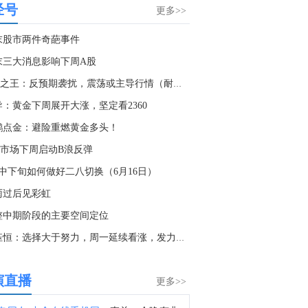
经号
A股民爆概念盘初走高，高争民爆涨超8%，保利联合涨超4%，易普力、雪峰科技、雅化集团跟涨。消息面上，工信部近日印发《民用爆炸物品行业安全发展“十五五”规划》。
更多>>
9:02
末股市两件奇葩事件
A股CPO板块盘初活跃，通宇通讯涨停，景旺电子涨超8%，沃格光电涨超7%，依顿电子、同惠电子、汇绿生态跟涨。
末三大消息影响下周A股
7:22
K线之王：反预期袭扰，震荡或主导行情（耐心）
中国上证综指8月7日（周五）开盘下跌3.87点，跌幅：0.1%，报3896.49点；中国深证成指8月7日（周五）开盘上涨42.66点，涨幅：0.3%，报14152.78点；中国沪深300指数8月7日（周五）开盘上涨4.79点，涨幅：0.1%，报4656.1点；中国创业板指数8月7日（周五）开盘上涨21.88点，涨幅：0.62%，报3537.44点；中国科创50指数8月7日（周五）开盘下跌3.92点，跌幅：0.23%，报1697.37点。
导：黄金下周展开大涨，坚定看2360
6:22
鹏点金：避险重燃黄金多头！
金十数据8月7日讯，8月6日，第十届金砖国家工业部长会议在印度斋浦尔召开，中国工业和信息化部总工程师王卫明出席会议并发言。金砖各国工业主管部门及联合国工业发展组织代表围绕中小企业发展、光伏产业转型、初创企业赋能、物流体系建设等议题深入交流。本次会议通过了《第十届金砖国家工业部长会议联合宣言》，批准了光伏产业工作组职责文件和行动计划、中小企业工作组合作框架、初创企业行动计划。
股市场下周启动B浪反弹
5:16
月中下旬如何做好二八切换（6月16日）
A股开盘，上证指数跌0.1%，深证成指涨0.3%，创业板指涨0.62%。黄金概念、稀土永磁等板块跌幅居前，CPO、PET铜箔概念涨幅居前。
雨过后见彩虹
5:13
整中期阶段的主要空间定位
今晚非农表现，是加剧美联储内部分歧还是统一共识？马上参与金十非农竞猜，赢现金红包大奖！
秦钰恒：选择大于努力，周一延续看涨，发力给到2377
2:50
金十数据8月7日讯，中国央行今日开展10亿元7天期逆回购操作，因今日有1340亿元7天期逆回购到期，当日实现净回笼1330亿元。本周，中国央行开展1765亿元7天期逆回购操作、3000亿元隔夜逆回购操作和5000亿元买断式逆回购操作，因本周有1165亿元7天期逆回购和9000亿元隔夜逆回购到期，本周实现净回笼12255亿元。看公开市场资金流向，到“数据库-中国央行数据”查看>>
演直播
更多>>
1:46