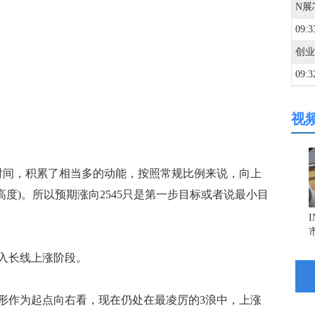
N展
09:3
创业
09:3
视
09:3
09:3
间，积累了相当多的动能，按照常规比例来说，向上
高度)。所以预期涨向2545只是第一步目标或者说最小目
09:3
09:3
入长线上涨阶段。
作为起点向右看，现在仍处在最凌厉的3浪中，上涨
09:3