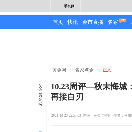
手机网
首页
快讯
金市直播
名家
黄金网
名家点金
>>
>>
正文
10.23周评—秋末悔
关
注
再接白刃
黄
金
网
2021-10-23 22:57:03
来源：黄金网特约
作者：秋末
专栏