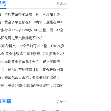
经号
港股大模型概念股持续走高，MINIMAX-W(00100.HK)涨近25%，智谱(02513.HK)涨超17%。
更多>>
4:32
头狼：本周黄金持续连胜，从1778开始干多，实现八连胜
中国7月进口总额 19454.4亿元，前值19616.2亿元。
头狼：黄金多单全部在1810离场，直接在1800干空
4:13
77多持今1782多1790多1812止盈，现1812空
中国7月出口总额 27125.1亿元，前值28206.7亿元。
年回头看之重汽换帅是否成功
0:54
金市神话:博文1812空目前可以止盈，1783支撑上可以做多
金十数据8月7日讯，截至2026年08月07日（周五）10:40，兆易创新获主力资金净流入16.04亿元居首位，其次分别是光迅科技（16.00亿元）、生益科技（14.08亿元）、中国稀土（9.27亿元）、哈药股份（9.07亿元）、新易盛（8.45亿元）、胜宏科技（8.37亿元）、东山精密（7.90亿元）、展芯股份（6.48亿元）、天孚通信（6.18亿元）；主力资金流出规模居首的个股是长电科技（-10.94亿元），其次是长鑫科技（-5.90亿元）、风华高科（-5.70亿元）、三环集团（-4.65亿元）、东方财富（-4.41亿元）、宁德时代（-3.67亿元）、国瓷材料（-3.57亿元）、深信服（-3.19亿元）、蓝色光标（-3.12亿元）、阳光电源（-3.10亿元）。
金:​黄金连续第二周上涨至 1790 美元上方!
9:45
导：本周黄金多单几乎全胜，跟上者翻倍
霍尔木兹海峡通行量骤降九成！船公司频繁“取消航次”能否逆转航运市场疲软预期？点击阅读。
文兵：鲍威尔声称缩债计划，黄金极限回落
8:22
杨：鲍威尔放大杀招，美联储提前缩债！
金十数据8月7日讯，海关总署今天公布统计数据显示，今年前7个月，我国大宗商品进口量同比增长了3%，其中：金属矿砂进口量增加8.2%。同期，进口机电产品5.31万亿元，增长29.7%，占我国进口总值的41.9%。我国积极扩大自主开放，主动扩大进口，推动进出口平衡发展。截至目前，已对63个国家实施了零关税政策，进口规模连续17年稳居全球第二。（央视新闻）
方萍萍：黄金1795和1805的中长线空，1795的空单盈利
8:05
海关总署：中国7月汽车（包括底盘）出口109.2万辆，6月106.9万辆。
演直播
更多>>
8:04