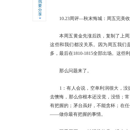
我
要
分
享
10.23周评—秋末悔城：周五完美
本周五黄金先涨后跌，复制了上周五
这些和我们都没关系。因为周五我们是完美
多，最后在1810-1815全部出场。这
那么问题来了。
1：有人会说，空单利润很大，没抓
去懊悔，那么你根本还没觉，没悟；常
有把握的；茅台虽好，不能贪杯；在任
——做你最有把握的事情。