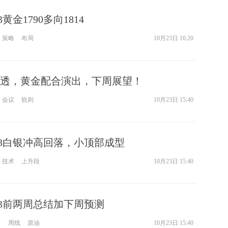
3黄金1790多向1814
策略
布局
10月23日 16:20
透，黄金配合演出，下周展望！
会议
轨则
10月23日 15:40
.23白银冲高回落，小顶部成型
技术
上升段
10月23日 15:40
23前两周总结加下周预测
口
周线
原油
10月23日 15:40