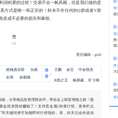
匿
润积累的过程！交易不会一帆风顺，但是我们做的是
李
系方式是唯一和正宗的！秋末不作任何的Q群或者V群
10:3
前
免造成不必要的损失和麻烦。
海关
匿
李
赞
然
1人
弹
责任编辑：gold
匿
李
杨
抢钱俱乐部
头狼
王鹏
金宝
中金怪杰
推
大
荐
金
右琅
金都城
K线之王
杨朋威
旷少林
匿
农
李
指南，分享精品投资理财诀窍，带你走上财富增值之路！股
黄金投资我却赚钱了！支持贵金属1秒查行情，菜单栏点
匿
白银”等关键词便可知晓即时行情报价。亲，你关注金价波动
李