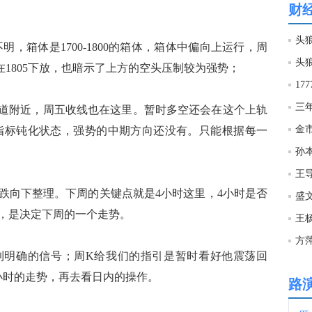
财
10:4
箱体是1700-1800的箱体，箱体中偏向上运行，周
在1805下放，也暗示了上方的空头压制较为强势；
10:4
17
三
道附近，周五收线也在这里。暂时多空还会在这个上轨
10:4
，随机指标钝化状态，强势的中期方向还没有。只能根据每一
孙本
10:3
王
向下整理。下周的关键点就是4小时这里，4小时是否
盛
10:3
，是决定下周的一个走势。
王
10:3
明确的信号；周K给我们的指引是暂时看好他震荡回
小时的走势，再去看日内的操作。
路
10:3