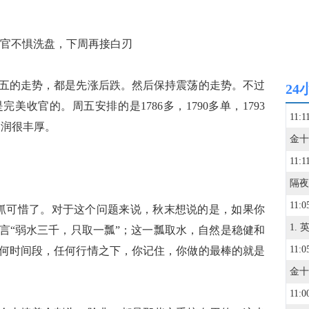
收官不惧洗盘，下周再接白刃
的走势，都是先涨后跌。然后保持震荡的走势。不过
24
收官的。周五安排的是1786多，1790多单，1793
11:1
些利润很丰厚。
11:1
11:0
可惜了。对于这个问题来说，秋末想说的是，如果你
言“弱水三千，只取一瓢”；这一瓢取水，自然是稳健和
11:0
何时间段，任何行情之下，你记住，你做的最棒的就是
11:0