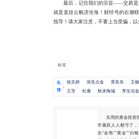
最后，记住我们的宗旨——交易是利
就是直挂云帆济沧海！财经号的右侧联
指导！请大家注意，不要上当受骗，以
标签
徐文婷
张良点金
景良东
王
名
博
王导
杜康
秋末悔城
李生论
实用的黄金投资
市暴跌人人都亏了，
击“金饰”“黄金”“