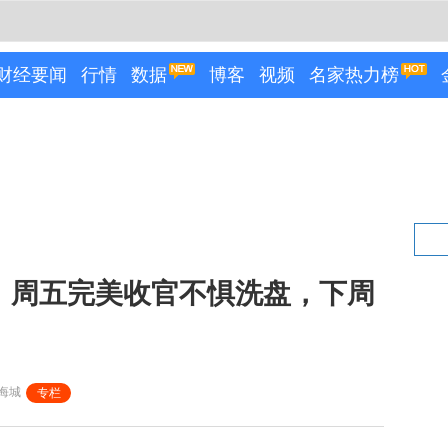
财经要闻
行情
数据
博客
视频
名家热力榜
城：周五完美收官不惧洗盘，下周
悔城
专栏