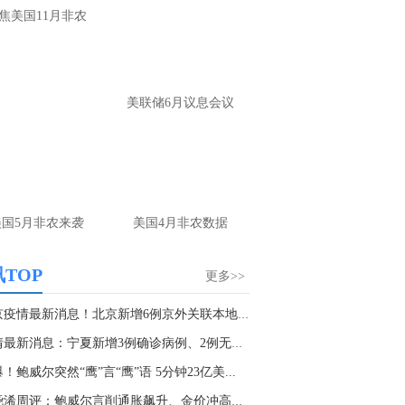
焦美国11月非农
确实没有太大的波动
名网友-中金在线手机网：
黄金怎么做。
财：
操作上，非农前建议观望为主。 若提
美联储6月议息会议
布局，回踩4220-4225附近多，防守4205，
标4245-4265； 反弹4265-4270附近空，防
285，目标4240-20
名网友-中金在线手机网：
老师原油怎么做
财：
上方做空位置在79.5附近可以参与，多
美国5月非农来袭
美国4月非农数据
位置刚刚前面已经回答了，大家可以参考
TOP
更多>>
北京疫情最新消息！北京新增6例京外关联本地确...
疫情最新消息：宁夏新增3例确诊病例、2例无症状...
！鲍威尔突然“鹰”言“鹰”语 5分钟23亿美...
张尧浠周评：鲍威尔言削通胀飙升、金价冲高回落...