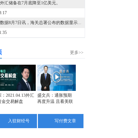
外汇储备在7月底降至1亿美元。
3:17
金十数据8月7日讯，海关总署公布的数据显示，中国7月集成电路出口金额达387.4亿美元，1至7月累计出口金额达2160亿美元，同比增长99.5%。
1:35
据菲律宾火山地震研究所消息，8月7日上午10时38分左右，菲律宾西民都洛省附近发生5.8级地震，震源深度10公里。
频
1:17
更多>>
金十图示：2026年08月07日（周五）港A科技互联网公司市值排名TOP 50一览
1:10
今晚非农表现，是加剧美联储内部分歧还是统一共识？马上参与金十非农竞猜，赢现金红包大奖！
9:26
：2021.04.13外汇
盛文兵：通胀预期
栾雪：4月13日黄金
金市黑
黄金交易解盘
再度升温 且看美联
外汇上证解盘
1742
金十数据8月7日讯，台积电在下一代技术领域取得了突破，其与阳明交大团队成功开发出高性能单层二硫化钼（MoS2）顶栅极晶体管，有助于突破摩尔定律极限。相关成果发表在《NatureElectronics》期刊。
储如何应对
1725
9:14
1708
入驻财经号
写付费文章
金十数据8月7日讯，从安徽省量子计算芯片重点实验室获悉，本源量子与中国科学技术大学联合研究团队创新性提出的“参数空间扩展受控相位门（PSE-CZ）”方案，成功破解了超导量子计算领域长期存在的速度与保真度相互制约难题，让两比特量子门在保持高速的同时大幅提升精度。相关成果已发表于国际物理顶级期刊《物理评论快报》，实验验证工作在我国自主超导量子计算机“本源悟空”上完成。（上证报）
6:54