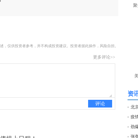
？
聚
间
匿
李
前
目
述，仅供投资者参考，并不构成投资建议。投资者据此操作，风险自担。
守4
更多评论>>
匿
李
单
资讯
评论
劲爆