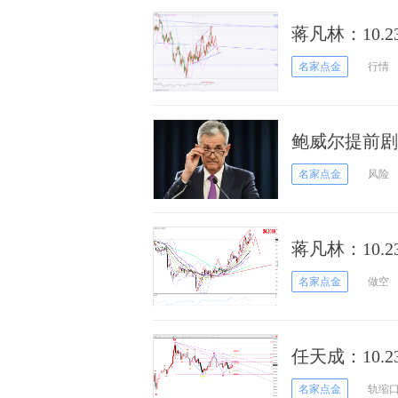
蒋凡林：10.2
名家点金
行情
鲍威尔提前剧
名家点金
风险
蒋凡林：10
名家点金
做空
任天成：10.
名家点金
轨缩