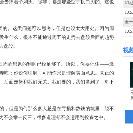
去捧着个刺头。除非，都是那些空手接白刃的。这也
印尼
10:5
的。这类问题可以思考，但是也没太大用处。因为周
10:5
发生什么，根本不能通过周五的走势去盘段后面的趋势
去盘段。
视
10:5
三周的积累的利润已经足够了。所以，你要记住——激
10:5
养晦；你说你理解，可能你只是理解表面意思。真正的
，后面走势和我们无关。我们要的，我们拿到了，剩下
10:4
宗
10:4
，但是为何那么多人总是在亏损和数钱的坑里，绕不
为不会举一反三，很多道理都不会运用到投资之中。
10:4