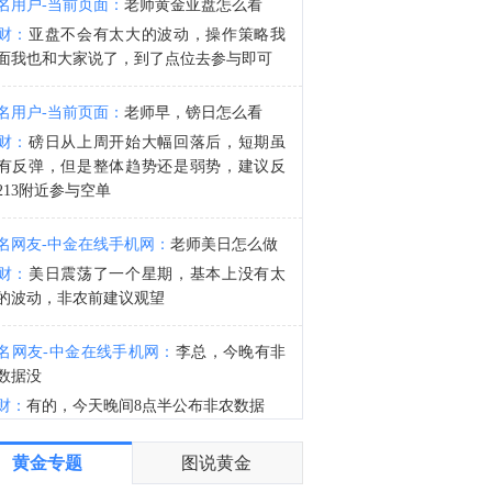
名用户-当前页面：
老师黄金亚盘怎么看
海关总署：中国7月稀土进口9451.3吨，6月6261.5吨。
财：
亚盘不会有太大的波动，操作策略我
7:51
面我也和大家说了，到了点位去参与即可
总署：中国1-7月稀土进口63323吨。
名用户-当前页面：
老师早，镑日怎么看
财：
磅日从上周开始大幅回落后，短期虽
有反弹，但是整体趋势还是弱势，建议反
213附近参与空单
名网友-中金在线手机网：
老师美日怎么做
财：
美日震荡了一个星期，基本上没有太
的波动，非农前建议观望
名网友-中金在线手机网：
李总，今晚有非
数据没
财：
有的，今天晚间8点半公布非农数据
名网友-中金在线手机网：
谢谢老师
黄金专题
图说黄金
财：
有任何问题均可以提出来交流的，早