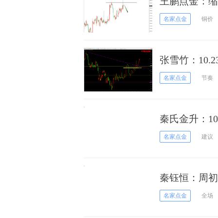
王鹏点金：缩
名家点金
铜价
张雪竹：10.
多
名家点金
节奏
秦氏金升：1
作建议
名家点金
建议
秦钰恒：周初
名家点金
全场