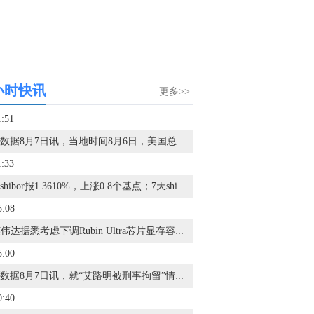
小时快讯
更多>>
1:51
金十数据8月7日讯，当地时间8月6日，美国总统特朗普签署行政令，依据《1962年贸易扩展法》第232条，对进口多晶硅及其衍生产品采取最低进口价格和额外关税措施，以支持美国国内多晶硅、半导体和太阳能供应链。晶科能源工作人员称，对美国刚出的新政策还需要做进一步的研判，待研判成熟后可进一步沟通，也可以参考第三方机构的分析。同日，天合光能工作人员表示，公司销售组件为主，多晶硅只是组件生产的一种原料，是产业链的一环。另外，公司在北美出口比较少，且出货主要通过合作伙伴，暂时影响不大。（中新经纬）
1:33
隔夜shibor报1.3610%，上涨0.8个基点；7天shibor报1.3910%，上涨0.8个基点；3个月shibor报1.4300%，与上日持平。点击查看>>
5:08
1. 英伟达据悉考虑下调Rubin Ultra芯片显存容量。2. 台积电等研发出单层MoS2顶栅晶体管。3. 存储涨价后：苹果上调多款iPhone、iPad、Mac及安卓手机以旧换新折抵价，最高达25%。4. 台积电N2制程产能充足但DRAM短缺，苹果iPhone 18备货面临压力。5. 华为数据存储产品副总裁：存储涨价有一定影响，目前可以保证客户供应。6. 杠杆ETF风暴一个月，韩国股市距离风险出清还有“最后一公里”。7. 马斯克：内存芯片的需求增长速度远远超过了供应增速。8. 芯片新架构大幅降低空间望远镜计算功耗。9. 欧菲光控股中科岛晶，卡位玻璃基先进封装赛道。10. 机构：上半年全球高端智能手机市场占比创历史新高达29%。11. Q2净利润暴涨256倍，华邦电子透露客户已抢订2030年存储产能。
5:00
金十数据8月7日讯，就“艾路明被刑事拘留”情况是否属实及进展，三特索道回应称，公司无从知晓该事项情况，艾路明与公司不存在控制与被控制关系。目前公司经营一切正常。此外，三特索道表示，关于公司非经营性资金占用事项，全部占用资金连同对应利息均已于2022年4月以现金形式全额偿还。公司已于2023年回归国资，进入发展快车道，连续三年净利润保持增长。8月5日，有报道称，“律师称湖北前首富艾路明被刑拘，涉嫌非法吸收公众存款”。目前，该律师相关发文已删除。（贝壳财经）
0:40