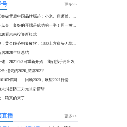
经号
消息人士称，4名也门政府军在胡塞武装的袭击中遇害。
更多>>
0:24
航天突破背后中国品牌崛起：小米、康师傅、宁德时代们的星辰...
金十数据8月9日讯，目前，“白海豚”已减弱为台风级。“白海豚”将以每小时15-20公里的速度向偏西方向移动，强度快速减弱。（央视新闻）
张良点金：良好的开端是成功的一半！周一黄金将面临方向性抉...
7:33
020看未来投资新模式
金十数据8月9日讯，当地时间9日，据伊朗方面消息，穆赫辛·雷扎伊已加入伊朗最高国家安全委员会，担任伊朗最高领袖、武装力量最高统帅穆杰塔巴·哈梅内伊在该委员会的代表。（央视新闻）
头狼：黄金跌势明显疲软，1880上方多头无忧，直逼2000
8:42
居2020年终总结
金十数据8月9日讯，据伊朗国家电视台报道，在伊朗总统佩泽希齐扬开启第三个任期之际，最高领袖穆杰塔巴与其举行了会晤。双方就国家面临的诸多挑战进行了广泛讨论，包括民众生计需求、正在进行的第三次侵略战争、未来前景、军事发展以及与外国伙伴的经济往来。
唐长佬：2021/1/3日重新开始，我们携手再出发！
5:37
金:遗去的2020,展望2021!
据伊朗司法系统媒体米赞通讯社：伊朗巴斯基组织副司令表示，未来将发布伊朗最高领袖穆杰塔巴在公众场合和与指挥官会晤的视频。
210103假期——回顾2020，展望2021行情
4:08
两大消息防主力元旦后情绪
以色列总理内塔尼亚胡：关于美国的15点加沙计划，有些想法我们可以接受，有些则不能。
次，狼真的来了
9:18
以色列总理内塔尼亚胡：只要我还是总理，加沙或西岸就不会存在巴勒斯坦国。
演直播
更多>>
9:01