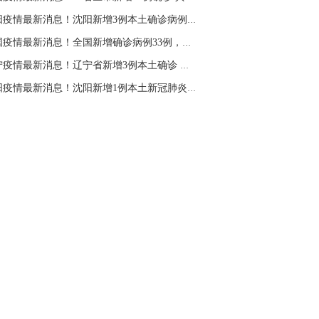
名网友-中金在线手机网：
二十美金的幅
沈阳疫情最新消息！沈阳新增3例本土确诊病例，...
。70一50？。
中国疫情最新消息！全国新增确诊病例33例，其中...
文婷：
带上止损博弈，实时指导， 关注老
经号主页：http://mp.cnfol.com/user/58676
辽宁疫情最新消息！辽宁省新增3例本土确诊 沈阳...
沈阳疫情最新消息！沈阳新增1例本土新冠肺炎确...
名网友-中金在线手机网：
老师好，金现在
样操作？
文婷：
70附近高空，50附近低多，最新策
和实时指导， 关注老师财经号主页：
p://mp.cnfol.com/user/58676