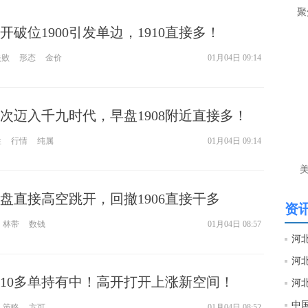
让
聚
破位1900引发单边，1910直接多！
htt
失败
形态
金价
01月04日 09:14
匿
么
徐
次迈入千九时代，早盘1908附近直接多！
万
时
性
行情
纯属
01月04日 09:14
经号
匿
盘直接高空跳开，回撤1906直接干多
徐
资讯
林带
数钱
01月04日 08:57
htt
匿
910多单持有中！高开打开上涨新空间！
徐
策略
方可
01月04日 08:52