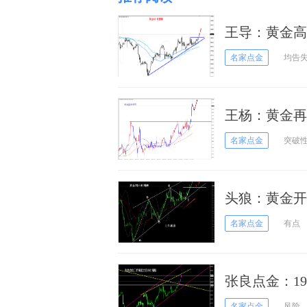
王导：黄金高开
名家点金
均告
王杨：黄金再
名家点金
突破
头狼：黄金开
名家点金
有点
张良点金：1
名家点金
风险