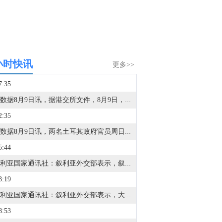
小时快讯
更多>>
7:35
金十数据8月9日讯，据港交所文件，8月9日，北京君正集成电路股份有限公司更新聆讯后资料集，意味着该公司港交所IPO通过聆讯。
2:35
金十数据8月9日讯，两名土耳其政府官员周日表示，尽管安全担忧加剧，但船只目前仍顺利通过土耳其海峡前往黑海。此前，在黑海船只（包括土耳其籍船只）遭到袭击后，土耳其当局已限制进入黑海的商用船舶交通。土耳其已就黑海袭击事件向乌克兰和俄罗斯多次发出警告，敦促交战双方采取措施确保该地区的航行安全。周六，土耳其外交部长哈坎·菲丹表示，安卡拉已向莫斯科和基辅传达，他们应宣布暂停在黑海的袭击活动。上述要求匿名的官员表示，土耳其因对安全状况感到严重不安已有一段时间，因此实施了一些临时措施，但在《蒙特勒公约》规定的条件下，通行是畅通的。
5:44
据叙利亚国家通讯社：叙利亚外交部表示，叙利亚与俄罗斯将在备忘录框架下开始重组俄罗斯在叙利亚沿海的存在。
3:19
据叙利亚国家通讯社：叙利亚外交部表示，大马士革与莫斯科已达成谅解备忘录，解决塔尔图斯和赫梅米姆的俄罗斯基地未来问题。关于俄罗斯基地的协议经过18个月的密集谈判达成。
8:53