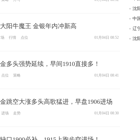
匿
度
徐
大阳牛魔王 金银年内冲新高
师财
市场
行情
点位
01月04日 08:52
匿
怎
徐
金多头强势延续，早间1910直接多！
略
htt
点位
策略
01月04日 08:41
金跳空大涨多头高歌猛进，早盘1906进场
进场
走势
01月04日 08:30
口1900必补，1915上跑步空进场！