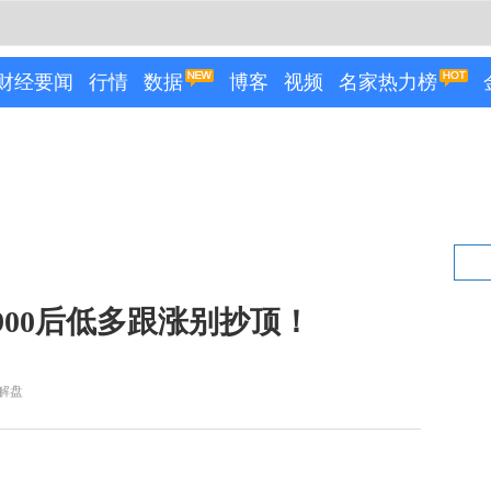
财经要闻
行情
数据
博客
视频
名家热力榜
900后低多跟涨别抄顶！
解盘