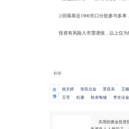
2:回落靠近1900关口分批参与多单
投资有风险入市需谨慎，以上仅为猛
标签
徐文婷
张良点金
景良东
王
名
博
王导
杜康
秋末悔城
李生论
实用的黄金投资