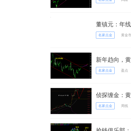
董镇元：年线
名家点金
黄金
新年趋向，黄
名家点金
盈点
侦探缠金：黄
多！
名家点金
周线
抢钱俱乐部；缺