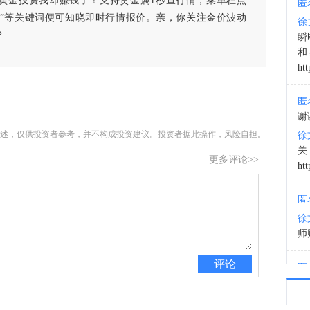
黄金投资我却赚钱了！支持贵金属1秒查行情，菜单栏点
匿
白银”等关键词便可知晓即时行情报价。亲，你关注金价波动
徐
18:5
？
瞬
和
htt
匿
谢
述，仅供投资者参考，并不构成投资建议。投资者据此操作，风险自担。
徐
更多评论>>
htt
匿
徐
师财
评论
匿
以
徐