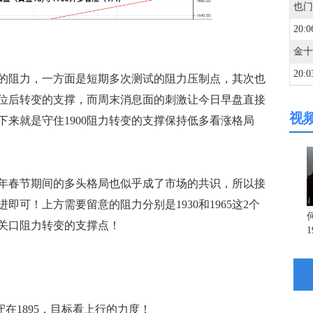
20:0
20:0
的阻力，一方面是短期多次测试的阻力压制点，其次也
破位后转变的支撑，而周末消息面的刺激让今日早盘直接
视
20:0
接下来就是守住1900阻力转变的支撑保持低多看涨格局
19:5
春节期间的多头格局也似乎成了市场的共识，所以接
可！上方需要留意的阻力分别是1930和1965这2个
19:5
数关口阻力转变的支撑点！
19:5
19:5
在1895，目标看上行的力度！