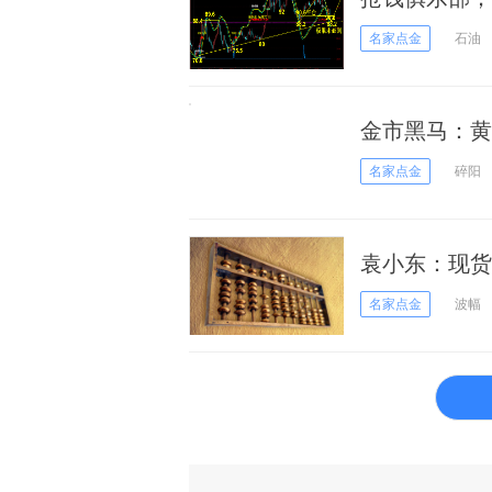
名家点金
石油
金市黑马：黄金
名家点金
碎阳
袁小东：现货
名家点金
波幅