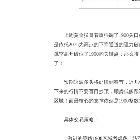
上周黄金猛哥着重强调了1900关口
是依托2075为高点的下降通道的阻力
跳空高开破位了1900的关键点，那么
了！
预期这波多头将延续到春节，近几年
下来的行情不要盲目抄顶，顺势低多跟进即
区域！而最核心的支撑依然是1900整
具体交易策略：
1:激进的策略1908区域考虑多，防守