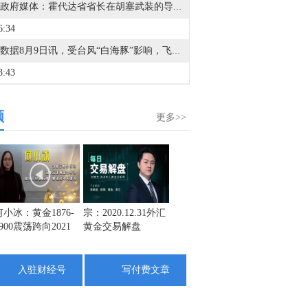
也门政府媒体：霍代达省省长在胡塞武装的导弹袭击中幸存，导弹瞄准了他在阿尔霍赫的住所。
6:34
金十数据8月9日讯，受台风“白海豚”影响，飞猪8月9日宣布，已启动应急响应机制，针对8月9日0时前预订的入住日期为8月9日至8月10日的浙江省内酒店订单、入住日期为8月9日至8月11日的安徽黄山酒店订单、入住日期为8月9日的福建连江酒店订单，消费者如受台风影响被迫取消或改变行程，可向飞猪申请无损退改，飞猪将为消费者兜底退改损失。
3:43
也门军事发言人表示，（胡塞武装对）摩卡港的袭击造成七人死亡。
频
1:43
更多>>
哈马斯高级官员巴塞姆·奈姆：我们仍然致力于与调解人和10天前在开罗的和平委员会代表达成的路线图。
9:49
金十数据8月9日讯，中信证券研报指出，近一个月恒生综指迎来业绩预期反转，中报超预期与利好预告推动全年盈利上修；而恒科指数受制于乘用车盈利分化及头部互联网平台资本开支扩张对短期利润率的压制，预期修复相对滞后。行业上，医疗保健（CXO与制药龙头驱动）、金融（券商资管与保险）、公用事业及周期运输景气上行；消费、地产及资讯科技预期遭下调。交易层面呈现资金回补超跌低位板块与交易高景气业绩动能的“双管齐下”特征。面对财报密集披露期与海内外宏观扰动，配置建议维持“红利防守+成长弹性”杠铃策略：防守端锁定高股息、低β“类债”资产；进攻端聚焦互联网巨头、双向资金加仓的机器人与生物科技，以及技术硬件与AI应用，兼顾创新药及工业金属的催化布局。
3:27
何小冰：黄金1876-
宗：2020.12.31外汇
盛文兵：美元持续
栾雪12
1900震荡跨向2021
黄金交易解盘
疲软刷新低点，黄
外汇上
据天空新闻：消息人士称，胡塞武装向也门西南部的麦哈医院员工宿舍发射了一枚导弹。
年
金回撤1885区域多
3:12
入驻财经号
写付费文章
哈马斯高级官员巴塞姆·奈姆：预计调解人和美国将施压以色列总理内塔尼亚胡及其政府遵守路线图。
0:22