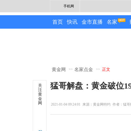
手机网
首页
快讯
金市直播
名家
黄金网
名家点金
>>
>>
正文
猛哥解盘：黄金破位1
关
注
黄
金
网
2021-01-04 09:24:01
来源：黄金网特约
作者：猛哥