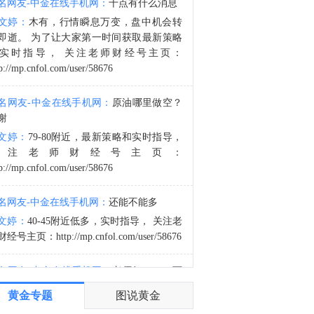
名网友-中金在线手机网：
十点有什么消息
1. 若民主党赢得众议院 或将对特朗普进行调查——四位知情人士透露，美国众议院民主党人正在为可能重新掌权做准备，他们正在制定一项广泛的调查策略，目标是瞄准特朗普周围的企业和金融机构，而不是立即试图弹劾他。2. 冻结石油大亨萨金特资产——特朗普政府正加大向佛罗里达州石油大亨、共和党捐助者哈里·萨金特三世施压，要求其剥离在委内瑞拉的资产。据知情人士透露，美国财政部于当地时间周五冻结了萨金特旗下参与委内瑞拉石油生产项目的离岸公司资产。3. 团队音频遭泰勒·斯威夫特下架——据报道，泰勒·斯威夫特因特朗普团队未经授权在 TikTok 视频中使用其歌曲《August》等作品，通过版权主张成功将相关视频的音频作静音与移除处理。4. 布兰奇当选司法部长遭抨击——特朗普前私人律师托德·布兰奇正式当选美国司法部长，美国参议院少数党领袖舒默表示，如果想消除腐败，就不能让总统的私人律师担任司法部长。托德·布兰奇无意阻止特朗普的腐败行为。他正是通过帮助特朗普实现这些行为来提升自己的职业生涯。
文婷：
木有，行情瞬息万变，盘中机会转
8:00
即逝。 为了让大家第一时间获取最新策略
以色列总理内塔尼亚胡：伊朗不攻击以色列，因为它意识到如果这样做，我们将给予它强有力的打击。
实时指导， 关注老师财经号主页：
p://mp.cnfol.com/user/58676
名网友-中金在线手机网：
原油哪里做空？
谢
文婷：
79-80附近，最新策略和实时指导，
关注老师财经号主页：
p://mp.cnfol.com/user/58676
名网友-中金在线手机网：
还能不能多
文婷：
40-45附近低多，实时指导， 关注老
经号主页：http://mp.cnfol.com/user/58676
名网友-中金在线手机网：
老师好，4345可
多吗？
黄金专题
图说黄金
文婷：
40-45附近多，带上止损博弈，为了