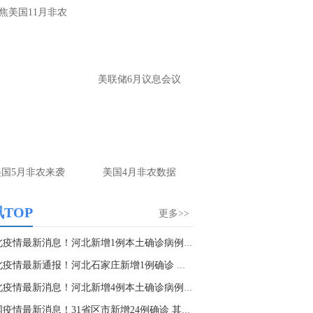
大家第一时间获取最新策略和实时指
焦美国11月非农
导， 关注老师财经号主页：
p://mp.cnfol.com/user/58676
名网友-中金在线手机网：
黄金多，看到什
美联储6月议息会议
位置呢？
文婷：
冲破75，看85-4400附近，行情瞬息
变，盘中机会转瞬即逝。 为了让大家第一
间获取最新策略和实时指导， 关注老师财
主页：http://mp.cnfol.com/user/58676
美国5月非农来袭
美国4月非农数据
名网友-中金在线手机网：
能回撤到30
文婷：
先看破了40会到30，最新策略和实
TOP
更多>>
时指导， 关注老师财经号主页：
p://mp.cnfol.com/user/58676
河北疫情最新消息！河北新增1例本土确诊病例 河...
河北疫情最新通报！河北石家庄新增1例确诊 行程...
名网友-中金在线手机网：
止损多少 老师
河北疫情最新消息！河北新增4例本土确诊病例、...
文婷：
7美金
中国疫情最新消息！31省区市新增24例确诊 其中...