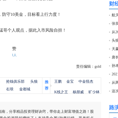
财
19:4
，防守10美金，目标看上行力度！
19:2
哥个人观点，据此入市风险自担！
从2
19:1
赞
天赢
1人
19:0
孙本
责任编辑：gold
20
19:0
杨
抢钱俱乐部
头狼
王鹏
金宝
中金怪杰
推
从
荐
金
右琅
金都城
这
K线之王
杨朋威
旷少林
18:5
路
指南，分享精品投资理财诀窍，带你走上财富增值之路！股
18:5