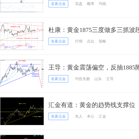
名家点金
实盘
概率
均线
杜康：黄金1875三度做多三抓波段
名家点金
行情
点位
策略
王导：黄金震荡偏空，反抽188
名家点金
均告失败
山头
王导
汇金有道：黄金的趋势线支撑位
名家点金
先人
本心
汇金