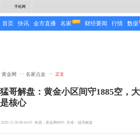
手机网
首页
快讯
金市直播
名家
财经要闻
行情
数据
黄金网
名家点金
>>
>>
正文
猛哥解盘：黄金小区间守1885空，大
是核心
2020-12-30 08:44:03
来源：黄金网特约
作者：猛哥解盘