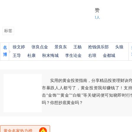
赞
1人
标签
徐文婷
张良点金
景良东
王杨
抢钱俱乐部
头狼
名
博
王导
杜康
秋末悔城
李生论金
右琅
金都城
实用的黄金投资指南，分享精品投资理财诀
市暴跌人人都亏了，黄金投资我却赚钱了！支持
击“金饰”“黄金”“白银”等关键词便可知晓即时
吗？你想抄底黄金吗？
黄金名家热力榜