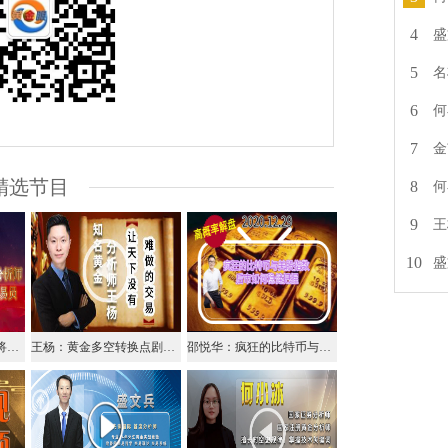
4
盛
5
名
6
何
7
金
精选节目
8
何
9
王
10
盛
名将点金：1229中金名将在线视频解析黄金外汇原油
王杨：黄金多空转换点剧烈震荡，早盘关注1885压力！
邵悦华：疯狂的比特币与美股指数，后市如何稳健把握