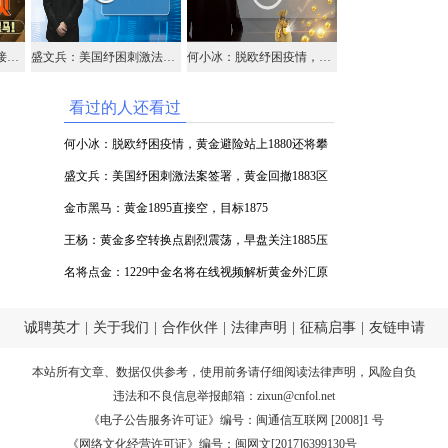
金市黑马：黄金1895直接空，目标1875
盛文兵：美国纾困刺激法案签署，黄金回撤1883区域多
何小冰：脱欧纾困疫情，黄金避险站上1880还将攀升
看过的人还看过
何小冰：脱欧纾困疫情，黄金避险站上1880还将攀
升
盛文兵：美国纾困刺激法案签署，黄金回撤1883区
域多
金市黑马：黄金1895直接空，目标1875
王杨：黄金多空转换点剧烈震荡，早盘关注1885压
力！
名将点金：1229中金名将在线视频解析黄金外汇原
油
诚聘英才
|
关于我们
|
合作伙伴
|
法律声明
|
征稿启事
|
友链申请
本站所有文章、数据仅供参考，使用前务请仔细阅读
法律声明
，风险自负
违法和不良信息举报邮箱：
zixun@cnfol.net
《电子公告服务许可证》编号：闽通信互联网 [2008]1 号
《网络文化经营许可证》编号：闽网文[2017]6399130号