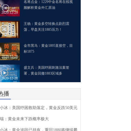
名将点金：1229中金名将在线视
频解析黄金外汇原油
2020-12-29
王杨：黄金多空转换点剧烈震
荡，早盘关注1885压力！
2020-12-29
金市黑马：黄金1895直接空，目
标1875
2020-12-28
盛文兵：美国纾困刺激法案签
署，黄金回撤1883区域多
2020-12-28
热播
小冰：美国纾困救助落定，黄金反跌50美元
瑞：黄金未来下跌概率极大
小冰：黄金波段已持有，重回1880将继续攀