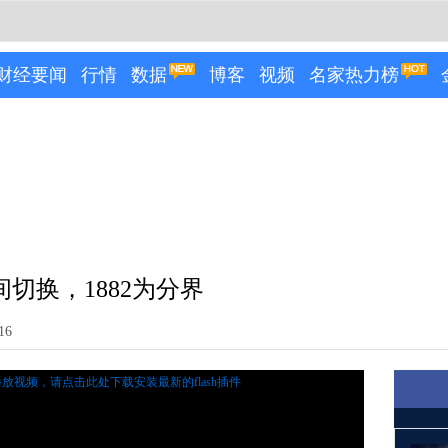
财经要闻
行情
数据
博客
视频
名家热力榜
切换，1882为分界
16
播放视频，
请点击此处下载安装最新的flash插件