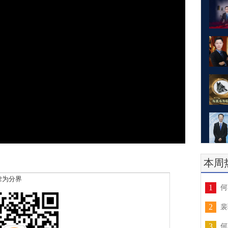
本周
2为分界
1
何
2
裴
3
何