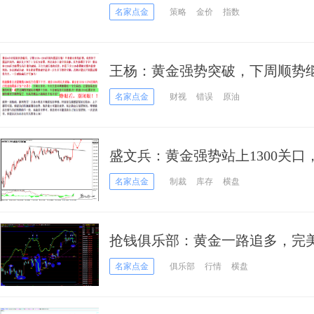
名家点金
策略
金价
指数
王杨：黄金强势突破，下周顺势
名家点金
财视
错误
原油
盛文兵：黄金强势站上1300关
名家点金
制裁
库存
横盘
抢钱俱乐部：黄金一路追多，完美突
名家点金
俱乐部
行情
横盘