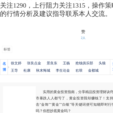
关注1290，上行阻力关注1315，操
的行情分析及建议指导联系本人交流。
赞
2人
标签
徐文婷
张良点金
景良东
王杨
抢钱俱乐部
头狼
名
博
王导
杜康
秋末悔城
李生论金
右琅
金都城
实用的黄金投资指南，分享精品投资理财诀
市暴跌人人都亏了，黄金投资我却赚钱了！支持
击“金饰”“黄金”“白银”等关键词便可知晓即时
吗？你想抄底黄金吗？