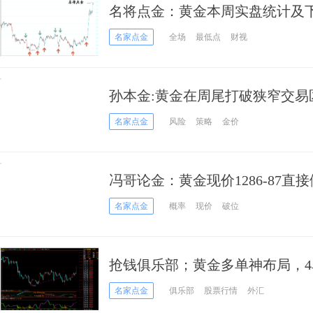
名将点金：黄金本周实盘统计及
名家点金
全场
最低点
财视
孙本金:黄金在周尾打破狭窄交易
名家点金
风险
策略
金价
冯哥论金：黄金现价1286-87直
名家点金
概率
现价
破位
抢钱俱乐部；黄金多单神布局，4单完
名家点金
俱乐部
股票行情
外汇