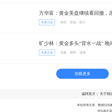
方华富：黄金美盘继续看回撤，
名家点金
形态
原油
阻力
旷少林：黄金多头“背水一战” 晚
腰
名家点金
实盘
林带
进场
加载更多
诚聘英才
|
关于我
本站所有文章、数据仅供
违法和不