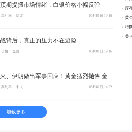
预期提振市场情绪，白银价格小幅反弹
匿
度
高利率
协议
06月01日 19:16
黄
徐
师财
拉锯战背后，真正的压力不在避险
匿
怎
价格
金价
06月01日 19:16
徐
略
htt
火、伊朗做出军事回应！黄金猛烈抛售 金
32美元 接下来如何交易？
高利率
中央
06月01日 14:22
加载更多