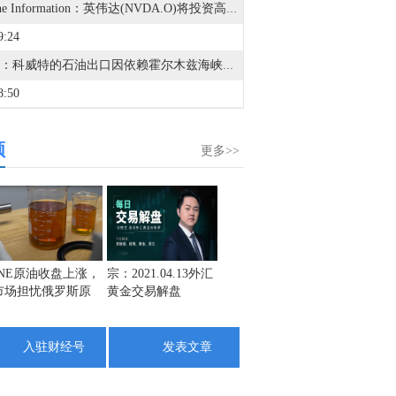
据The Information：英伟达(NVDA.O)将投资高达30亿美元于黑石集团支持的电力公司。
9:24
惠誉：科威特的石油出口因依赖霍尔木兹海峡而面临持续压力。
8:50
1. 字节跳动训练10万亿参数AI模型 剑指全球顶尖水平。2. SK海力士：将投资384亿美元在韩国本土扩张芯片业务。3. 寒武纪：上半年净利润23.11亿元 同比增123%。4. OpenAI暂停新模型Astra开发，担忧其具备关键网络攻击能力。5. 特朗普：人工智能可能比石油还要重要；谁赢得人工智能，谁就赢得一切。6. 摩根大通上调科技债发行预期 今年发债规模将超过5000亿美元。7. 台积电等研发出单层MoS2顶栅晶体管。8. 北京亦庄发布全市首个词元经济政策，每年发放1亿元模型、词元券。
频
7:37
更多>>
金十数据8月8日讯，新西兰宣布，针对支持俄罗斯个人和实体实施更多制裁，此前美国参议院通过了一项新法案，旨在打击该国的石油和天然气收入。新西兰外交部长温斯顿·彼得斯周六在一份声明中表示，这是新西兰对俄第36轮制裁措施，此次制裁针对33名个人和机构。
5:46
金十数据8月8日讯，哥伦比亚当选总统阿韦拉多·德拉埃斯普列亚7日在哥西南部城市卡利一座大学体育馆宣誓就职，正式开始为期4年的总统任期。
1:37
INE原油收盘上涨，
宗：2021.04.13外汇
盛文兵：通胀预期
栾雪：
市场担忧俄罗斯原
黄金交易解盘
再度升温 且看美联
外汇上
金十数据8月8日讯，据一名美国官员称，乌克兰已同意不针对一些非俄罗斯籍的油轮以及对哈萨克斯坦原油出口至关重要的黑海基础设施。此前，上个月对船只的袭击导致装货中断。该美国官员表示，乌克兰已设立联络点，以便商业航运公司能够沟通信息并确保安全通行。此次承诺是在美国高级政府领导人与乌克兰领导层举行会议后达成的，标志着可能在地区石油运输量增加方面迈出重要一步。此前，由于近期多次袭击发生在俄罗斯新罗西斯克的里海管道联盟终端附近，导致该地区的活动大幅降温。
油出口受阻
储如何应对
0:18
入驻财经号
发表文章
VIP限时95折，全新持仓报告焕新升级，新增期权增减占比，获取多空突破动能！月均342元/月起>>
0:16