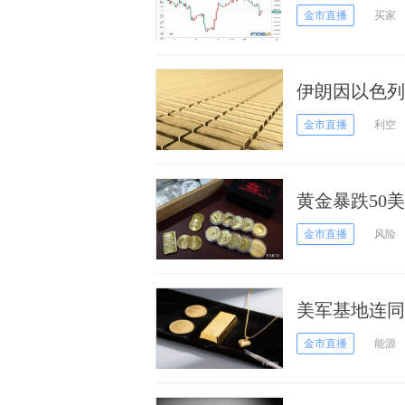
市场聚焦本周
金市直播
买家
伊朗因以色列
下行
金市直播
利空
黄金暴跌50
金市直播
风险
美军基地连同
金市直播
能源