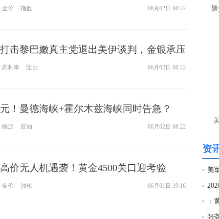
非农“超级考验”
让
金价
指数
06月02日 08:22
聚
htt
打击黎巴嫩真主党退出美伊谈判，金银承压
匿
么
高利率
阻力
06月02日 08:22
徐
万
时
经号
美元！曼德海峡+霍尔木兹海峡同时告急？
能源
原油
06月02日 08:22
匿
徐
资讯
htt
高价无人机遇袭！黄金4500关口迎考验
20
金价
油轮
06月01日 19:16
匿
：
徐