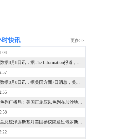
小时快讯
更多>>
1:04
金十数据8月8日讯，据The Information报道，英伟达(NVDA.O)已同意向电力基础设施开发商Lancium投资20亿美元，并承诺在该公司获得更多规划电力资源后追加投资10亿美元。据悉，此次交易对Lancium及其土地和电力连接资产的企业价值估值约为100亿美元，其中包括投资金额及债务。Lancium是由黑石集团支持的电力基础设施企业，负责开发位于美国得克萨斯州、服务于OpenAI和甲骨文AI园区的电力基础设施项目。
9:57
金十数据8月8日讯，据美国方面7日消息，美国最大水库米德湖水位降至有记录以来最低水平。消息援引美国政府7日公布的数据显示，米德湖水位降至317.14米，低于此前的最低纪录——于2022年7月测得的317.17米。消息称，持续干旱以及异常偏低的积雪量，是今年科罗拉多河流域多座水库水位明显下降的重要原因。
2:35
据以色列广播局：美国正施压以色列在加沙地区启动为期两周的停火，以实施解除哈马斯武装的计划。
5:58
乌克兰总统泽连斯基对美国参议院通过俄罗斯制裁法案表示感谢。
6:22