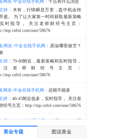
名网友-中金在线手机网：
十点有什么消息
金十数据8月8日讯，黎巴嫩总统府7日发表声明说，黎巴嫩和以色列日前在意大利首都罗马举行的谈判在边界问题和被扣押人员获释方面取得进展。声明援引黎总统奥恩在内阁会议上的讲话称，本轮谈判围绕停火、边界问题、被扣押人员获释以及“试点区域”撤军相关问题等议题展开。双方在边界问题和被扣押人员获释方面的讨论取得“积极进展”，相关措施有望近期出台。相关方将着手解决停火、“试点区域”问题等剩余议题。（央视新闻）
文婷：
木有，行情瞬息万变，盘中机会转
2:52
即逝。 为了让大家第一时间获取最新策略
目击者称，乌克兰首都基辅传出多声强烈爆炸声。
实时指导， 关注老师财经号主页：
p://mp.cnfol.com/user/58676
名网友-中金在线手机网：
原油哪里做空？
谢
文婷：
79-80附近，最新策略和实时指导，
关注老师财经号主页：
p://mp.cnfol.com/user/58676
名网友-中金在线手机网：
还能不能多
文婷：
40-45附近低多，实时指导， 关注老
经号主页：http://mp.cnfol.com/user/58676
名网友-中金在线手机网：
老师好，4345可
多吗？
黄金专题
图说黄金
文婷：
40-45附近多，带上止损博弈，为了