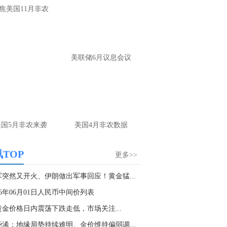
大家第一时间获取最新策略和实时指
焦美国11月非农
导， 关注老师财经号主页：
p://mp.cnfol.com/user/58676
名网友-中金在线手机网：
黄金多，看到什
美联储6月议息会议
位置呢？
文婷：
冲破75，看85-4400附近，行情瞬息
变，盘中机会转瞬即逝。 为了让大家第一
间获取最新策略和实时指导， 关注老师财
主页：http://mp.cnfol.com/user/58676
美国5月非农来袭
美国4月非农数据
名网友-中金在线手机网：
能回撤到30
文婷：
先看破了40会到30，最新策略和实
TOP
更多>>
时指导， 关注老师财经号主页：
p://mp.cnfol.com/user/58676
美军突然又开火、伊朗做出军事回应！黄金猛烈抛...
26年06月01日人民币中间价列表
名网友-中金在线手机网：
止损多少 老师
黄金价格日内震荡下跌走低，市场关注...
文婷：
7美金
张尧浠：地缘局势持续难明、金价维持偏弱调整趋...