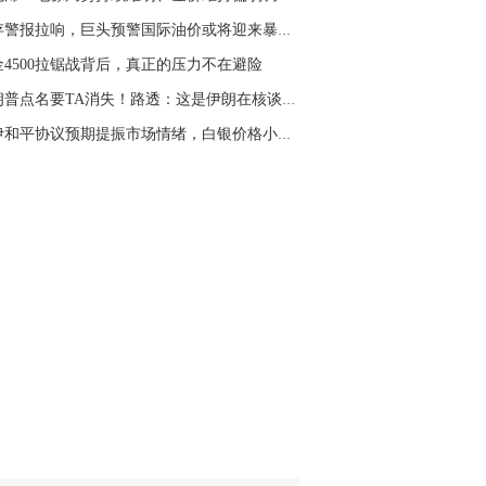
名网友-中金在线手机网：
二十美金的幅
库存警报拉响，巨头预警国际油价或将迎来暴涨行...
。70一50？。
金4500拉锯战背后，真正的压力不在避险
文婷：
带上止损博弈，实时指导， 关注老
经号主页：http://mp.cnfol.com/user/58676
特朗普点名要TA消失！路透：这是伊朗在核谈判中...
美伊和平协议预期提振市场情绪，白银价格小幅反...
名网友-中金在线手机网：
老师好，金现在
样操作？
文婷：
70附近高空，50附近低多，最新策
和实时指导， 关注老师财经号主页：
p://mp.cnfol.com/user/58676