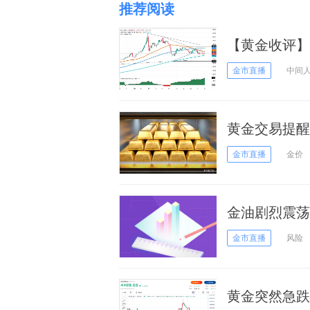
推荐阅读
【黄金收评】
价大跌55美
金市直播
中间
黄金交易提醒
否“扭转乾坤
金市直播
金价
金油剧烈震荡
黄金年内有望大
金市直播
风险
黄金突然急跌