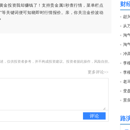
欢迎
财
黄金投资我却赚钱了！支持贵金属1秒查行情，菜单栏点
09:0
白银”等关键词便可知晓即时行情报价。亲，你关注金价波动
？
从
08:4
淘
08:4
冲
述，仅供投资者参考，并不构成投资建议。投资者据此操作，风险自担。
08:3
更多评论>>
基辅
08:3
变
景
08:2
评论
路
08:2