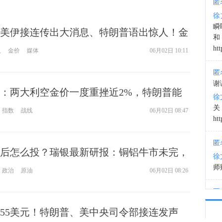
匿
徐
08:2
瞬
美伊接连传出大消息、特朗普语出惊人！金
和
元 接下来如何交易？
htt
人
金价
媒体
06月02日 10:11
匿
谢
：两大利空金价一度重挫近2%，特朗普能
徐
”？
指数
战线
06月02日 08:47
htt
匿
后怎么投？瑞银最新研报：铜铝牛市未完，
徐
涨1000美元
师财
政治
原油
06月02日 08:26
匿
以
55美元！特朗普、美中央司令部接连发声
徐