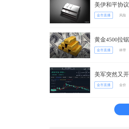
美伊和平协议
金市直播
风险
黄金4500
金市直播
林带
美军突然又开
价一度大跌近
金市直播
金价