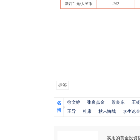
新西兰元/人民币
-262
标签
徐文婷
张良点金
景良东
王
名
博
王导
杜康
秋末悔城
李生论
实用的黄金投资