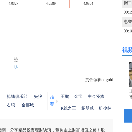
4.0327
4.0589
4.0354
09:1
09:1
视
09:1
赞
1人
09:1
责任编辑：gold
09:1
杨
抢钱俱乐部
头狼
王鹏
金宝
中金怪杰
推
荐
金
右琅
金都城
09:0
K线之王
杨朋威
旷少林
09:0
指南，分享精品投资理财诀窍，带你走上财富增值之路！股