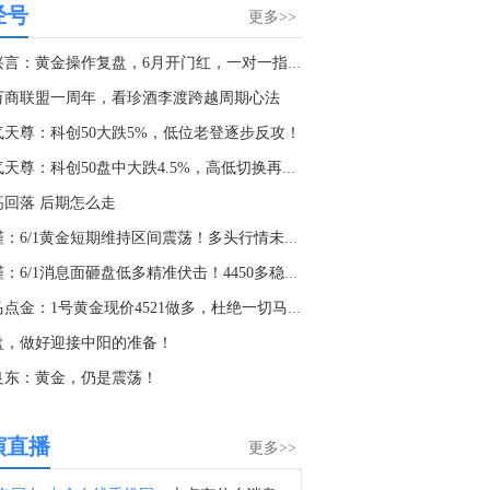
查看今日快讯信息
经号
更多>>
0:03
赵兴言：黄金操作复盘，6月开门红，一对一指导6单全部止盈！
1. 美参议院通过一项对俄能源领域制裁法案。2. 美国情报部门：俄罗斯可能以有限攻击试探北约决心。3. 俄罗斯国防部：俄罗斯军队在过去一周击中了34艘乌克兰军方使用的舰艇。4. 俄罗斯国防部：过去一周，俄罗斯武装部队对防御工业企业和物流中心发起了两次大规模打击和12次集群打击。5. 据国际文传电讯社：俄罗斯国防部表示，在乌克兰敖德萨附近及乔尔诺莫尔斯克击沉三艘船只。6. 根据乌克兰国家石油天然气公司，俄罗斯在夜间袭击了7个天然气生产地点。7. 据华尔街日报：美国情报部门将德国机场发生的爆炸无人机事件与俄罗斯联系起来。8. 欧盟外交与安全政策高级代表卡拉斯：欧盟今天通过了针对五名参与俄罗斯军事工业综合体的个人的新制裁名单。欧盟必须继续加大对俄罗斯的压力，直到莫斯科结束战争。
万商联盟一周年，看珍酒李渡跨越周期心法
4:10
气天尊：科创50大跌5%，低位老登逐步反攻！
冲突情况1. 也门海军称挫败一起红海油轮袭击企图。2. 胡塞武装声明：也门武装部队对沙特集结力量，以及其位于萨赫恩·金恩（Saḥn al-Jinn）营地内的相关弹药库、车辆和军事装备发动了打击。美伊谈判1. 伊朗总统：伊方未在涉谅解备忘录的谈判中作任何让步。2. 据Axios：一名调解国的外交官称，伊朗谈判人员正在等待伊朗最高国家安全委员会就与阿曼和美国达成的协议作出最终批准。该外交官表示，“我们预计很快会获得这一批准。”霍尔木兹海峡1. 贝森特：霍尔木兹海峡将失去重要性。2. 伊朗副外长：波斯湾地区安全应由本地区国家共同维护。3. 航运情报公司Kpler：本周仅有6艘油轮通过霍尔木兹海峡。4. 伊朗官员称已与阿曼就霍尔木兹海峡通行问题明确总体框架。5. 美官员：预计伊朗与阿曼将很快就霍尔木兹海峡问题达成协议。6. 伊朗德黑兰市长扎卡尼：想通过霍尔木兹海峡，必须取消制裁并支付赔偿。其他：1. 黎巴嫩：黎以谈判在边界问题等方面取得进展。2. 美国将13个实体列入涉伊朗制裁名单。3. 据伊通社（IRNA）：伊朗副外长表示，海湾安全必须由地区国家确保，无需外部干涉。4. 伊朗外长阿拉格齐：面对世界上最昂贵的军事力量，伊朗强大的武装部队已经展示了自身的战备状态、能力和实力。5. 土耳其、沙特阿拉伯和巴基斯坦签署联合防务协议，防务协议规定，对三国中任何一国的武装袭击均应视为对所有三国的袭击。
淘气天尊：科创50盘中大跌4.5%，高低切换再加速！
2:52
高回落 后期怎么走
金十数据8月8日讯，秘鲁外交部7日发布秘鲁和墨西哥政府联合公报，宣布恢复两国外交关系。
李槿：6/1黄金短期维持区间震荡！多头行情未完待续！
8:51
李槿：6/1消息面砸盘低多精准伏击！4450多稳步收割！
市长表示，基辅两个区发生火灾。
老马点金：1号黄金现价4521做多，杜绝一切马后炮！
7:39
盘，做好迎接中阳的准备！
美国国务院：美国与国会合作，计划宣布向哥伦比亚提供10亿美元的安全援助。
良东：黄金，仍是震荡！
8:29
国内新闻：1. 中国央行连续第21个月增持黄金。2. 光伏硅料八巨头签署倡议：不得低于成本价销售。3. 寒武纪：上半年净利润23.11亿元 同比增123%。4. 宜春官方：宁德时代锂矿处于停产检修状态。5. 海关总署：前7个月，我国货物贸易进出口总值30.13万亿元，同比增长17.3%。6. 北京进一步优化房地产政策：非京籍家庭购房社保个税缴纳年限下调为一年；适度提高住房公积金最高贷款额度。国际新闻：1. 土耳其、沙特和巴基斯坦签署联合防务协议。2. OpenAI暂停新模型Astra开发，担忧其具备关键网络攻击能力。3. 美联储巴尔金：（谈通货膨胀）如果面临逆风，就必须收紧（政策）。4. 美媒：特朗普推进罢免美联储理事库克 以“严重失职”为由正式启动罢免程序。5. 日本财务大臣片山皋月：日美双方一直在密切沟通，都将在必要时毫不犹豫地采取干预措施。6. 特朗普：美联储利率决定不完全由沃什说了算；人工智能可能比石油还要重要；谁赢得人工智能，谁就赢得一切。7. 美国7月季调后非农就业人口意外录得减少2.3万人，为2月以来首次出现下降；7月失业率略降至4.1%，为2025年6月以来最低水平。8. 白宫国家经济委员会主任哈塞特：我几乎只关注失业率，而它已经下降了；相信特朗普不会给美联储主席沃什关于利率的建议。9. 中东局势— ①伊朗官员称已与阿曼就霍尔木兹海峡通行问题明确总体框架。②美官员：预计伊朗与阿曼将很快就霍尔木兹海峡问题达成协议。③美媒：伊朗谈判人员正在等待伊朗最高国家安全委员会就与阿曼和美国达成的协议作出最终批准。
演直播
更多>>
3:30