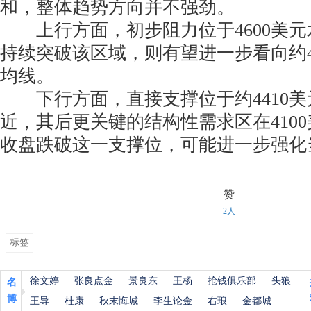
和，整体趋势方向并不强劲。
上行方面，初步阻力位于4600美元
持续突破该区域，则有望进一步看向约48
均线。
下行方面，直接支撑位于约4410美元
近，其后更关键的结构性需求区在410
收盘跌破这一支撑位，可能进一步强化
赞
2人
标签
徐文婷
张良点金
景良东
王杨
抢钱俱乐部
头狼
名
博
王导
杜康
秋末悔城
李生论金
右琅
金都城