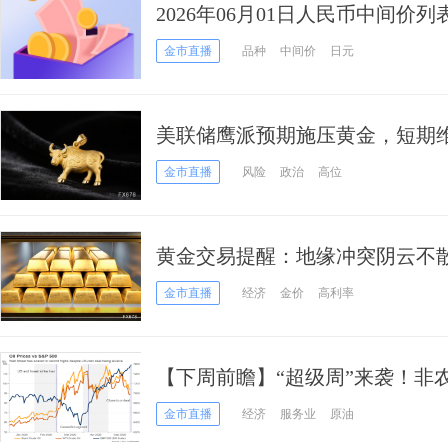
2026年06月01日人民币中间价列
金市直播
品种
中间价
日元
美联储鹰派预期施压黄金，短期
金市直播
风险
政治
高位
黄金交易提醒：地缘冲突阴云不散
度攀高？6月博弈大戏拉开帷幕
金市直播
经济
金价
高利率
【下周前瞻】“超级周”来袭！非
齐聚，美元、黄金、日元谁将笑
金市直播
经济
服务业
原油