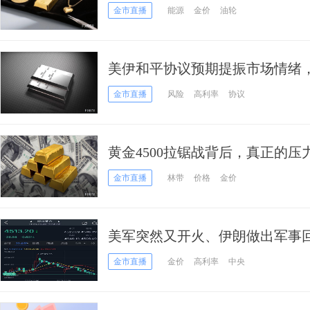
金市直播
能源
金价
油轮
美伊和平协议预期提振市场情绪
金市直播
风险
高利率
协议
黄金4500拉锯战背后，真正的压
金市直播
林带
价格
金价
美军突然又开火、伊朗做出军事回
价一度大跌近32美元 接下来如何
金市直播
金价
高利率
中央