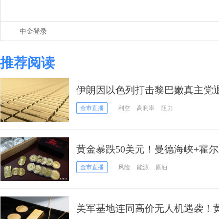
中金登录
推荐阅读
伊朗因以色列打击黎巴嫩真主党
下行
金市直播
利空
高利率
阻力
黄金暴跌50美元！曼德海峡+霍
金市直播
风险
能源
原油
美军基地连同高价无人机遇袭！黄