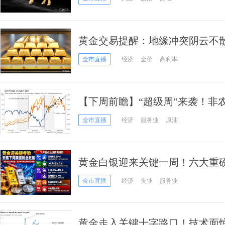
黄金交易提醒：地缘冲突阴云不散
度攀高？6月博弈大戏拉开帷幕
金市直播
经济
金价
高利率
【下周前瞻】“超级周”来袭！非
齐聚，美元、黄金、日元谁将笑
金市直播
经济
服务业
原油
黄金白银迎来关键一周！六大重磅
非农决战如何左右金银命运？
金市直播
经济
失业
服务业
黄金走入关键十字路口！技术面惊现