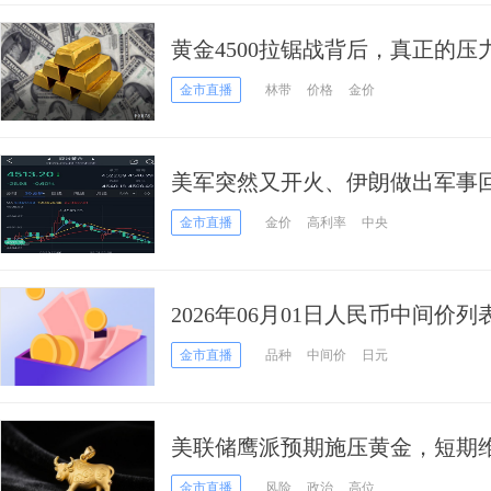
黄金4500拉锯战背后，真正的压
金市直播
林带
价格
金价
美军突然又开火、伊朗做出军事回
价一度大跌近32美元 接下来如何
金市直播
金价
高利率
中央
2026年06月01日人民币中间价列
金市直播
品种
中间价
日元
美联储鹰派预期施压黄金，短期
金市直播
风险
政治
高位