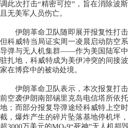
调此次打击“精密可控”，旨在消除波
且无美军人员伤亡。
伊朗革命卫队随即展开报复性打击
但科威特当局证实周一凌晨启动防空
导弹与无人机集群——作为美国陆军
驻扎地，科威特成为美伊冲突的间接
家在博弈中的被动处境。
伊朗革命卫队表示，本次报复打击
前空袭伊朗南部锡里克岛电信塔所依
地；而部分报复导弹途经科威特上空
截，爆炸产生的碎片坠落基地停机坪
超3000万美元的MQ-9“死神”无人机损