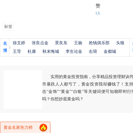
赞
1人
标签
徐文婷
张良点金
景良东
王杨
抢钱俱乐部
头狼
名
博
王导
杜康
秋末悔城
李生论金
右琅
金都城
实用的黄金投资指南，分享精品投资理财诀
市暴跌人人都亏了，黄金投资我却赚钱了！支持
击“金饰”“黄金”“白银”等关键词便可知晓即时
吗？你想抄底黄金吗？
黄金名家热力榜