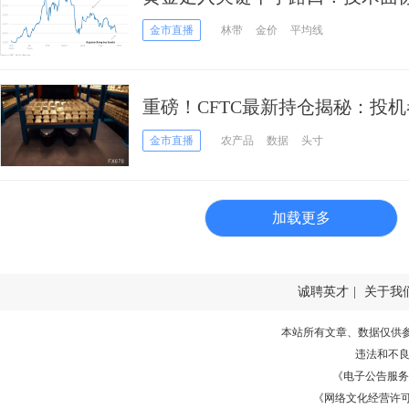
元成下一目标位
金市直播
林带
金价
平均线
重磅！CFTC最新持仓揭秘：投
黄金原油方向突变，市场在押注
金市直播
农产品
数据
头寸
加载更多
诚聘英才
|
关于我
本站所有文章、数据仅供
违法和不
《电子公告服务许可证
《网络文化经营许可证》