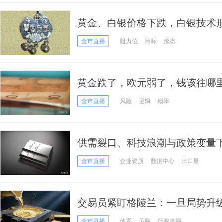
黄金、白银价格下跌，白银技术
金市直播
阻力位
目标
形态
黄金跌了，欧元弱了，钱该往哪
金市直播
风险
逻辑
概率
供需裂口、科技浪潮与政策变量下
金市直播
企业资质
数据中心
出口量
交易员紧盯格陵兰：一旦局势升级
已经画好？
金市直播
体系
风险
行政当局