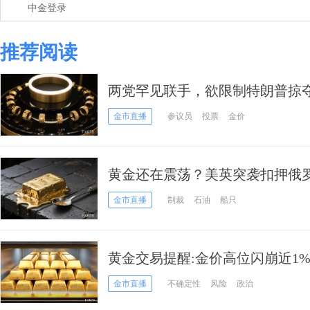
中金登录
推荐阅读
两党罕见联手，欲限制特朗普掠
按暂停？
金市直播
参议员
投票
金价
黄金还在震荡？美英突袭扣押俄
头！
金市直播
制裁
石油
船只
黄金交易提醒:金价高位闪崩近1
缘乱局下，是逃顶还是新起点？
金市直播
不确定性
风险
政治