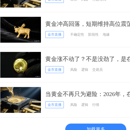
黄金冲高回落，短期维持高位震
金市直播
不确定性
阶段性
地缘
黄金涨不动了？不是没劲了，是在
金市直播
风险
逻辑
交易员
当黄金不再只为避险：2026年，
寻找新的价格锚点
金市直播
风险
逻辑
行情
加载更多