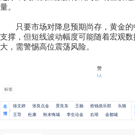
量。
只要市场对降息预期尚存，黄金的
支撑，但短线波动幅度可能随着宏观数
大，需警惕高位震荡风险。
赞
1人
标签
徐文婷
张良点金
景良东
王杨
抢钱俱乐部
头狼
名
博
王导
杜康
秋末悔城
李生论金
右琅
金都城