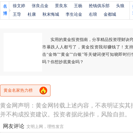
徐文婷
张良点金
景良东
王杨
抢钱俱乐部
头狼
名
博
王导
杜康
秋末悔城
李生论金
右琅
金都城
实用的黄金投资指南，分享精品投资理财诀
市暴跌人人都亏了，黄金投资我却赚钱了！支持
击“金饰”“黄金”“白银”等关键词便可知晓即时
吗？你想抄底黄金吗？
黄金名家热力榜
黄金网声明：黄金网转载上述内容，不表明证实其
并不构成投资建议。投资者据此操作，风险自担。
网友评论
文明上网，理性发言