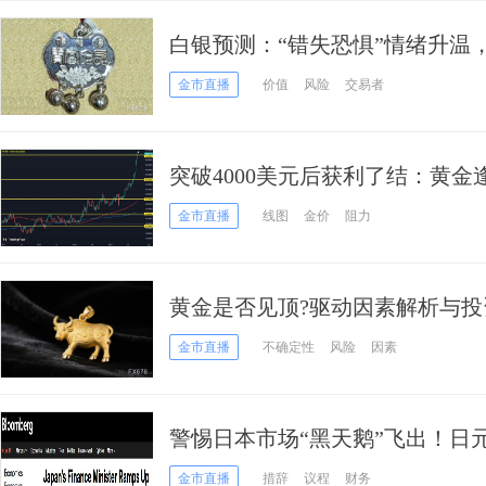
白银预测：“错失恐惧”情绪升温
金市直播
价值
风险
交易者
突破4000美元后获利了结：黄
破“双顶”将打破天花板
金市直播
线图
金价
阻力
黄金是否见顶?驱动因素解析与
金市直播
不确定性
风险
因素
警惕日本市场“黑天鹅”飞出！日
财务大臣发更强烈警告
金市直播
措辞
议程
财务