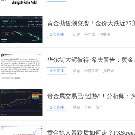
黄金抛售潮突袭！金价大跌近25美元 
最新黄金技术分析
金市直播
历史
平均线
消费者
华尔街大鳄彼得·希夫警告：黄金
难”
金市直播
标志
经济学家
批评者
贵金属交易已“过热”！分析师：
好准备吧
金市直播
风险
价格
资产
黄金惊人暴跌后如何走？FXStre