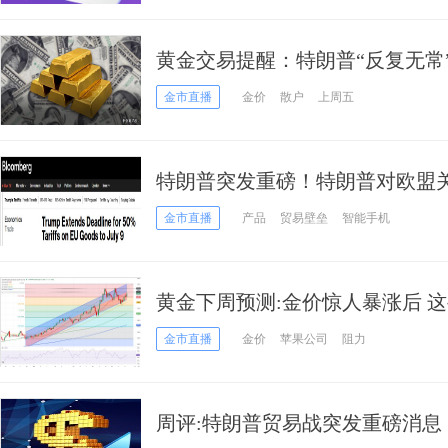
黄金交易提醒：特朗普“反复无常
周关注会议纪要和PCE数据
金市直播
金价
散户
上周五
特朗普突发重磅！特朗普对欧盟关
重挫、美股期货急涨
金市直播
产品
贸易壁垒
智能手机
黄金下周预测:金价惊人暴涨后 
FXStreet分析师金价技术分析
金市直播
金价
苹果公司
阻力
周评:特朗普贸易战突发重磅消息