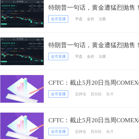
特朗普一句话，黄金遭猛烈抛售！
元 盯住这些支撑和阻力
金市直播
早盘
金价
法案
特朗普一句话，黄金遭猛烈抛售！
盯住这些支撑和阻力
金市直播
早盘
金价
法案
CFTC：截止5月20日当周COME
黄金期货持仓报告
金市直播
总持仓
百分比
头寸
CFTC：截止5月20日当周COME
黄金期货和期权持仓报告
金市直播
总持仓
百分比
头寸