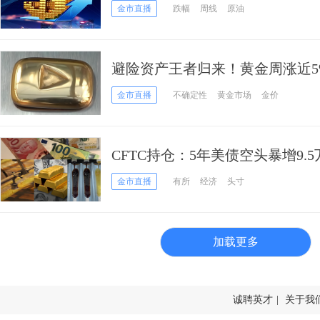
暴涨 传以色列准备袭击伊朗核设
金市直播
跌幅
周线
原油
避险资产王者归来！黄金周涨近
下周紧盯这一关键阻力位！
金市直播
不确定性
黄金市场
金价
CFTC持仓：5年美债空头暴增9
金疯抢，2024年最大宏观分歧已
金市直播
有所
经济
头寸
加载更多
诚聘英才
|
关于我