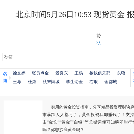
北京时间5月26日10:53 现货黄金 报 3
赞
2人
标签
徐文婷
张良点金
景良东
王杨
抢钱俱乐部
头狼
名
博
王导
杜康
秋末悔城
李生论金
右琅
金都城
实用的黄金投资指南，分享精品投资理财诀
市暴跌人人都亏了，黄金投资我却赚钱了！支持
击“金饰”“黄金”“白银”等关键词便可知晓即时
吗？你想抄底黄金吗？