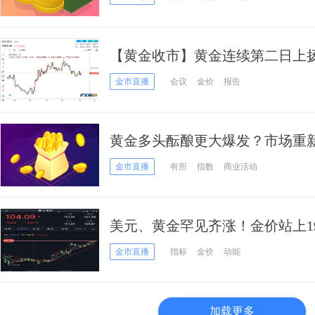
【黄金收市】黄金连续第二日上
经 当心这一央行再突袭市场
金市直播
会议
金价
报告
黄金多头酝酿更大爆发？市场重
金价或将保持高位
金市直播
有所
指数
商业活动
美元、黄金罕见齐涨！金价站上19
和黄金最新交易分析
金市直播
指标
金价
动能
加载更多