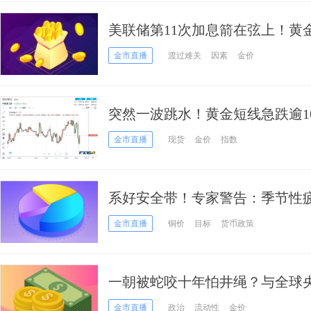
美联储第11次加息箭在弦上！黄
金市直播
渡过难关
因素
金价
突然一波跳水！黄金短线急跌逾1
利好仅昙花一现？
金市直播
现货
金价
指数
系好安全带！专家警告：季节性疲
至1880、白银或下探20美元
金市直播
铜价
目标
货币政策
一朝被蛇咬十年怕井绳？与全球央
行“冷落”黄金“青睐”美元
金市直播
政治
流动性
金价