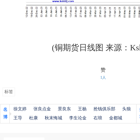
(铜期货日线图 来源：Kshit
赞
1人
标签
徐文婷
张良点金
景良东
王杨
抢钱俱乐部
头狼
名
博
王导
杜康
秋末悔城
李生论金
右琅
金都城