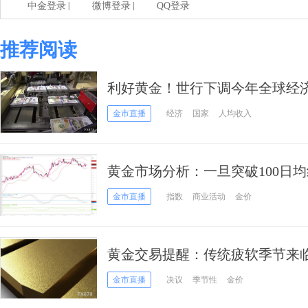
|
|
中金登录
微博登录
QQ登录
推荐阅读
利好黄金！世行下调今年全球经
年来最弱”
金市直播
经济
国家
人均收入
黄金市场分析：一旦突破100日
在目标位为1987.65美元
金市直播
指数
商业活动
金价
黄金交易提醒：传统疲软季节来
的时候
金市直播
决议
季节性
金价