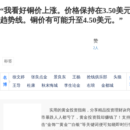
“我看好铜价上涨。价格保持在3.50美
趋势线。铜价有可能升至4.50美元。”
赞
2人
标签
徐文婷
张良点金
景良东
王杨
抢钱俱乐部
头狼
名
博
王导
杜康
秋末悔城
李生论金
右琅
金都城
实用的黄金投资指南，分享精品投资理财诀
市暴跌人人都亏了，黄金投资我却赚钱了！支持
击“金饰”“黄金”“白银”等关键词便可知晓即时