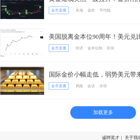
仍发出警告信号
金市直播
失地
金价
平均线
美国脱离金本位90周年！美元兑比
萧条货币革新历史
金市直播
经济
金本位制
区块
国际金价小幅走低，弱势美元带
金市直播
风险
会议
水坝
加载更多
诚聘英才
|
关于我