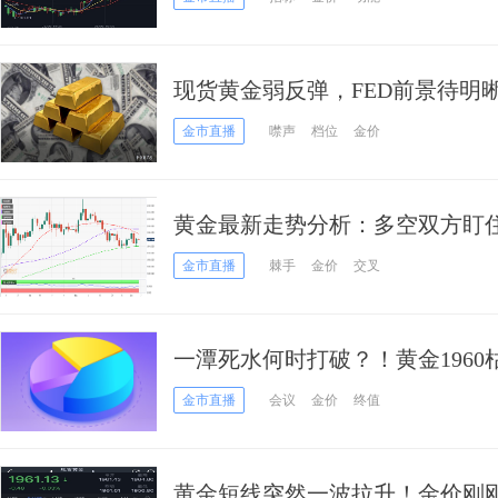
现货黄金弱反弹，FED前景待明
须“借力”
金市直播
噤声
档位
金价
黄金最新走势分析：多空双方盯住
价波动风险
金市直播
棘手
金价
交叉
一潭死水何时打破？！黄金196
注又变了……
金市直播
会议
金价
终值
黄金短线突然一波拉升！金价刚刚突