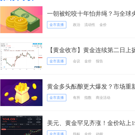
一朝被蛇咬十年怕井绳？与全球央
行“冷落”黄金“青睐”美元
金市直播
政治
流动性
金价
【黄金收市】黄金连续第二日上
经 当心这一央行再突袭市场
金市直播
会议
金价
报告
黄金多头酝酿更大爆发？市场重
金价或将保持高位
金市直播
有所
指数
商业活动
美元、黄金罕见齐涨！金价站上19
和黄金最新交易分析
金市直播
指标
金价
动能