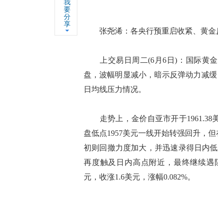
我
要
分
享
张尧浠：各央行预重启收紧、黄金
上交易日周二(6月6日)：国际黄金
盘，波幅明显减小，暗示反弹动力减缓
日均线压力情况。
走势上，金价自亚市开于1961.3
盘低点1957美元一线开始转强回升，但
初则回撤力度加大，并迅速录得日内低点
再度触及日内高点附近，最终继续遇阻表现
元，收涨1.6美元，涨幅0.082%。