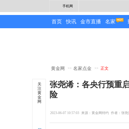
手机网
首页
快讯
金市直播
名家
黄金网
名家点金
>>
>>
正文
张尧浠：各央行预重
关
注
险
黄
金
网
2023-06-07 10:57:03
来源：黄金网特约
作者：张尧
专栏