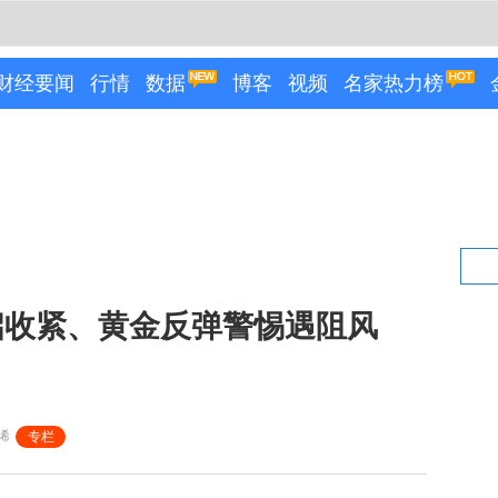
财经要闻
行情
数据
博客
视频
名家热力榜
启收紧、黄金反弹警惕遇阻风
浠
专栏