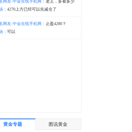
名网友-中金在线手机网：
老王，多看多少
加拿大总理卡尼：（在被问及美国总统特朗普称加拿大人“令人讨厌”的言论时）渥太华正在为加拿大企业发声。
杨：
4270上方已经可以先减仓了
5:56
金十数据8月6日讯，布伦特原油日内大涨3.00%，现报81.17美元/桶。WTI原油涨2.67%。
名网友-中金在线手机网：
止盈4280？
杨：
可以
黄金专题
图说黄金