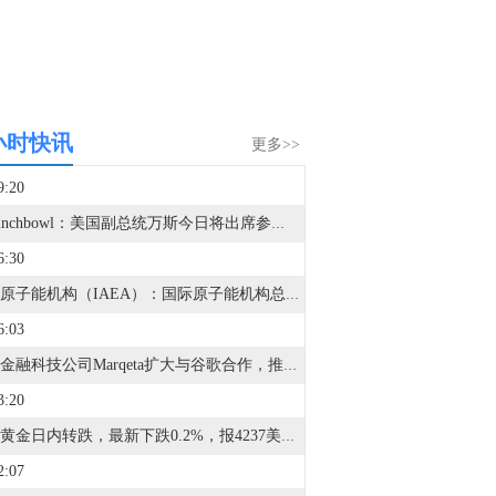
小时快讯
更多>>
9:20
据Punchbowl：美国副总统万斯今日将出席参议院共和党午餐会。预计万斯将在会上讨论政府资金安排、SAVE法案等立法议题。
6:30
国际原子能机构（IAEA）：国际原子能机构总干事格罗西今日表示，扎波罗热核电站近期场外电力中断事件增加，凸显了该设施供电电网的脆弱性，也表明在军事冲突期间继续采取措施、防止发生核事故的必要性。
6:03
美国金融科技公司Marqeta扩大与谷歌合作，推出Wallet for Kids新服务。
3:20
现货黄金日内转跌，最新下跌0.2%，报4237美元/盎司。
2:07