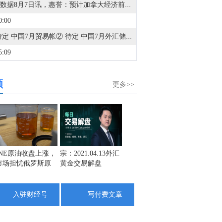
金十数据8月7日讯，惠誉：预计加拿大经济前景将在年初疲软后改善，但美国关税和高油价带来的风险仍然存在。
0:00
① 待定 中国7月贸易帐② 待定 中国7月外汇储备③ 05:30 美联储穆萨莱姆发表讲话④ 13:30 法国第二季度ILO失业率⑤ 14:00 德国6月季调后工业产出月率⑥ 14:00 德国6月季调后贸易帐⑦ 14:00 英国7月Halifax季调后房价指数月率⑧ 14:45 法国6月贸易帐⑨ 15:00 瑞士7月消费者信心指数⑩ 20:30 加拿大7月就业人数⑪ 20:30 美国7月失业率⑫ 20:30 美国7月季调后非农就业人口⑬ 20:30 美国7月平均每小时工资年率⑭ 20:30 美国7月平均每小时工资月率⑮ 22:00 美联储巴尔金发表讲话⑯ 23:00 美国7月纽约联储1年通胀预期⑰ 次日01:00 美国至8月7日当周石油钻井总数
5:09
据伊朗法尔斯通讯社：对伊朗造成损害的国家和个人，在赔偿损失之前，将不会被授予通行霍尔木兹海峡和波斯湾的许可。
频
3:48
更多>>
据伊朗法尔斯通讯社：根据协议，美国和以色列船只被禁止通行霍尔木兹海峡。
0:45
Alphabet(GOOG.O)大规模债券发行吸引了约1150亿美元的需求。
4:58
INE原油收盘上涨，
宗：2021.04.13外汇
盛文兵：通胀预期
栾雪：
市场担忧俄罗斯原
黄金交易解盘
再度升温 且看美联
外汇上
马斯克：我粗略估计，TeraFab的AI计算产出大约25%用于特斯拉(TSLA.O)Optimus，约75%用于人工智能航天器。
油出口受阻
储如何应对
1:16
入驻财经号
写付费文章
加拿大总理卡尼：正在考虑与美国达成全面贸易协议；对针对性协议不感兴趣。
1:08