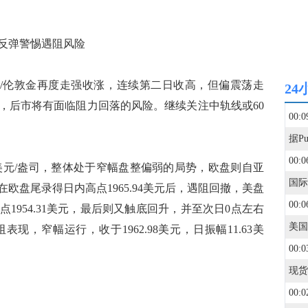
反弹警惕遇阻风险
/伦敦金再度走强收涨，连续第二日收高，但偏震荡走
24
，后市将有面临阻力回落的风险。继续关注中轨线或60
00:0
00:0
8美元/盎司，整体处于窄幅盘整偏弱的局势，欧盘则自亚
在欧盘尾录得日内高点1965.94美元后，遇阻回撤，美盘
00:0
1954.31美元，最后则又触底回升，并至次日0点左右
，窄幅运行，收于1962.98美元，日振幅11.63美
00:0
00:0