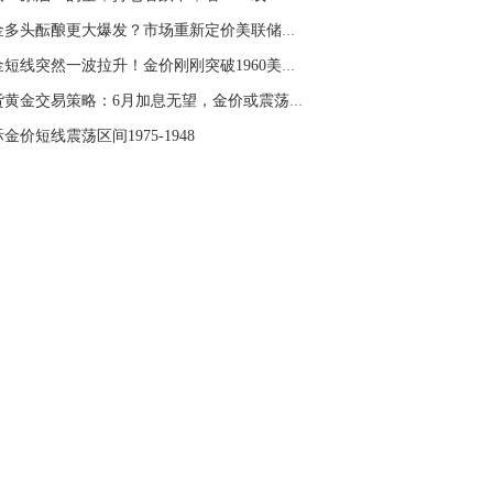
黄金多头酝酿更大爆发？市场重新定价美联储政策...
黄金短线突然一波拉升！金价刚刚突破1960美元 ...
现货黄金交易策略：6月加息无望，金价或震荡上...
金价短线震荡区间1975-1948