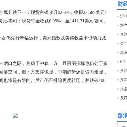
财
23:4
不一：现货白银收升0.08%，收报23.588美元/
沪
美元/盎司；现货钯金收跌0.05%，至1411.31美元/盎司。
淘
23:4
开盘仍先行窄幅运行，美元指数及美债收益率也动力减
金宝
23:4
美国
缩口之际，则稳于中轨上方，且附图指标也仍处于多
23:4
有回落空间，但下方支撑也强，中期趋势还是偏向走强，
头
间也将是有限的。后市仍不排除再度转弱，并跌破100
23:3
大
23:3
路
23:3