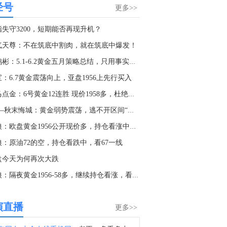
经号
加拿大总理卡尼：政府支持加拿大企业。开始看到经济转型在数据中显现。
更多>>
1:05
指失守3200，短期能否再现升机？
金十图示：2026年08月06日（周四）全球股市指数-欧洲市场（收盘）
气天尊：不在筑底中割肉，就在筑底中爆发！
0:50
李鸿彬：5.1-6.2黄金五月策略总结，只用事实说话！！
加拿大总理卡尼：加拿大贸易谈判代表本周在华盛顿。与美国的贸易谈判艰难；国家正在考虑所有选项。
：6.7黄金震荡向上，亚盘1956上先行买入
0:25
老马点金：6号黄金12连胜 现价1958多，杜绝一切马后炮！
财政部网站显示，美国对古巴实施新制裁。
6.7—秋末悔城：黄金弱势震荡，逃不开区间“落袋为安”
0:12
头狼：欧盘黄金1956公开现价多，持仓看涨中，看1980一线
秘鲁政府表示，今年上半年出口增长34%，达到540亿美元。
狼：原油72的空，持仓看跌中，看67一线
8:16
盘今天为何再次大跌
墨西哥总统辛鲍姆：墨西哥预计对美国的鳄梨出口将很快恢复。
头狼：隔夜黄金1956-58多，继续持仓看涨，看1980上方
7:38
德国DAX30指数8月6日（周四）收盘上涨20.00点，涨幅0.08%，报26159.03点；英国富时100指数8月6日（周四）收盘下跌15.39点，跌幅0.14%，报10872.91点；法国CAC40指数8月6日（周四）收盘上涨30.41点，涨幅0.35%，报8699.71点；欧洲斯托克50指数8月6日（周四）收盘上涨30.27点，涨幅0.47%，报6507.25点；西班牙IBEX35指数8月6日（周四）收盘上涨122.90点，涨幅0.61%，报20179.90点；意大利富时MIB指数8月6日（周四）收盘上涨259.20点，涨幅0.48%，报53706.00点。
演直播
更多>>
6:40