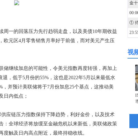
00:0
周一的回落压力先行趋弱走盘，以及美债10年期收益
23:5
，欧元区4月零售销售月率好于前值，而对美元产生压
视
23:5
储继续加息的可能性，令美元指数再度转强，再加上
23:5
退，低于5月份的55%，这也是2022年5月以来最低水
%，并预计美联储将于7月份加息25个基点，这推动美
23:4
及日内低点；
23:4
供应链压力指数保持下降趋势，利好金价，以及技术
告：全球经济将放缓至金融危机以来新低，美联储政策
23:4
再度触及日内高点附近，最终持稳收线。