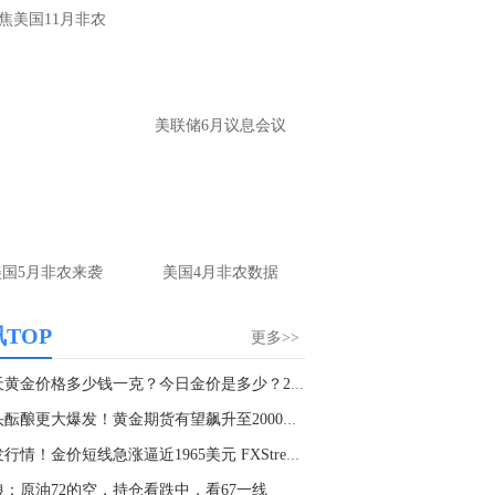
焦美国11月非农
美联储6月议息会议
美国5月非农来袭
美国4月非农数据
TOP
更多>>
今天黄金价格多少钱一克？今日金价是多少？2023...
多头酝酿更大爆发！黄金期货有望飙升至2000美元...
突发行情！金价短线急涨逼近1965美元 FXStreet...
狼：原油72的空，持仓看跌中，看67一线