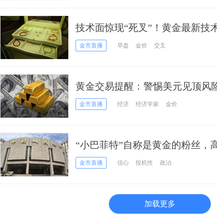
技术面惊现“死叉”！黄金最新技
大跌空间
金市直播
早盘
金价
交叉
黄金交易提醒：警惕美元见顶风
袭？分析师分歧加大
金市直播
经济
经济学家
金价
“小巴菲特”自称是黄金的粉丝，
金市直播
信心
投机性
政治
加载更多