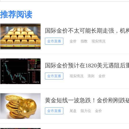
推荐阅读
国际金价不太可能长期走强，机
仓
金市直播
金价
指数
现实情况
国际金价预计在1820美元遇阻后
金市直播
现实情况
浪则
金价
黄金短线一波急跌！金价刚刚跌破1
析：空头盼金价再大跌近30美元
金市直播
尾盘
阻力位
金价