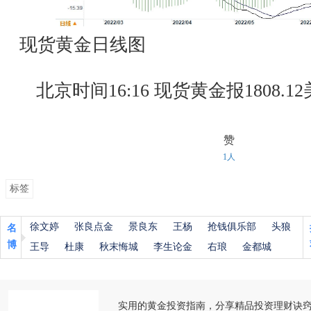
现货黄金日线图
北京时间16:16 现货黄金报1808.1
赞
1人
标签
徐文婷
张良点金
景良东
王杨
抢钱俱乐部
头狼
名
博
王导
杜康
秋末悔城
李生论金
右琅
金都城
实用的黄金投资指南，分享精品投资理财诀