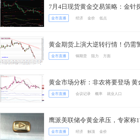
7月4日现货黄金交易策略：金针
迎反弹良机？
金市直播
经济
金价
低点
黄金期货上演大逆转行情！仍需警
构：黄金、白银、原油和铜最新
金市直播
铜期货
阻力
方面
黄金市场分析：非农将要登场 黄
金市直播
会议记录
概率
就业人口
鹰派美联储令黄金承压，专家称1
金市直播
经济
触顶
金价