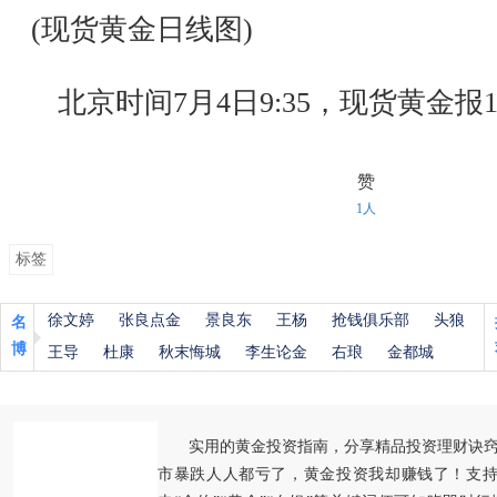
(现货黄金日线图)
北京时间7月4日9:35，现货黄金报180
赞
1人
标签
徐文婷
张良点金
景良东
王杨
抢钱俱乐部
头狼
名
博
王导
杜康
秋末悔城
李生论金
右琅
金都城
实用的黄金投资指南，分享精品投资理财诀
市暴跌人人都亏了，黄金投资我却赚钱了！支持