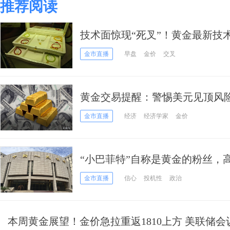
推荐阅读
技术面惊现“死叉”！黄金最新技
大跌空间
金市直播
早盘
金价
交叉
黄金交易提醒：警惕美元见顶风
袭？分析师分歧加大
金市直播
经济
经济学家
金价
“小巴菲特”自称是黄金的粉丝，
金市直播
信心
投机性
政治
本周黄金展望！金价急拉重返1810上方 美联储会