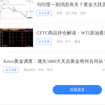
与印度一则消息有关？黄金大跌原
援、金价自低位拉升逾20美元
金市直播
价格
进口关税
金价
CFTC商品持仓解读：WTI原油
头押注降至近9月新低(6月28日当
金市直播
原油
头寸
数据
Kitco黄金调查：痛失1800大关后黄金将何去何
利好或引发一波反弹
金市直播
黄金市场
中性
经济
0
加载更多