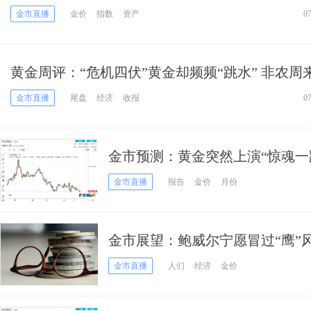
成焦点 大幅加息可能性恐降低
金市直播
金价
指数
资产
0
黄金周评：“危机四伏”黄金却频频“跳水” 非农周
行情一触即发
金市直播
尾盘
经济
收报
0
金市预测：黄金突然上演“惊魂一
袭、金价恐再迎大跌行情？
金市直播
报告
金价
月份
金市展望：鲍威尔宁愿冒过“鹰”
纪要来袭 黄金面临大跌70美元风
金市直播
人们
经济
金价