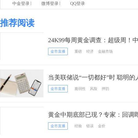
|
|
中金登录
微博登录
QQ登录
推荐阅读
24K99每周黄金调查：超级周
段 下周金价如何走？
金市直播
重磅
经济
金融市场
当美联储说“一切都好”时 聪明
金市直播
脆弱性
风险
押韵
黄金中期底部已现？专家：回调即
了！
金市直播
经验
错误
金价