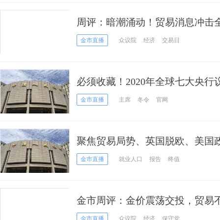
周评：暗潮涌动！贸易消息冲击
更重磅一周来了
金市直播
众议院
经济
交易日
必须收藏！2020年全球七大央
金市直播
主席
冬令
官网
聚焦贸易局势、英国脱欧、美国
融市场重要指标和风险事件提醒(
金市直播
就业人口
报告
终值
金市周评：金价震荡交投，贸易
景向好施压金价
金市直播
众议院
经济
保守党