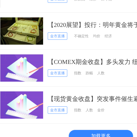
【2020展望】投行：明年黄金将于
演重要角色
金市直播
不确定性
均价
经济
【COMEX期金收盘】多头发力 
20美元
金市直播
指数
跌幅
人数
【现货黄金收盘】突发事件催生避
键阻力
金市直播
指数
人数
金价
加载更多