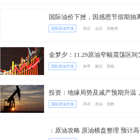
国际油价下挫，因感恩节假期抽
OPEC+会议料延续减产，但须直
国际原油市场
协议
会议
策略师
金梦夕：11.29原油窄幅震荡区间
国际原油市场
林带
建议
阳线
投资：地缘局势及减产预期升温
国际原油市场
库存
原油
指数
：原油攻略 原油横盘整理 预计