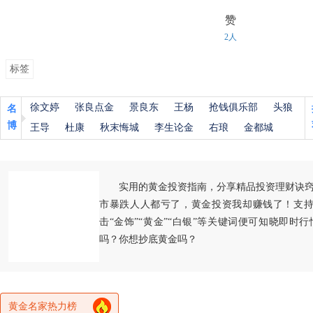
赞
2人
标签
徐文婷
张良点金
景良东
王杨
抢钱俱乐部
头狼
名
博
王导
杜康
秋末悔城
李生论金
右琅
金都城
实用的黄金投资指南，分享精品投资理财诀
市暴跌人人都亏了，黄金投资我却赚钱了！支持
击“金饰”“黄金”“白银”等关键词便可知晓即时
吗？你想抄底黄金吗？
黄金名家热力榜