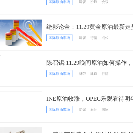
国际原油市场
建议
协议
会议
绝影论金：11.29黄金原油最新走
会涨吗？附黄金原油解套
国际原油市场
建议
行情
点位
陈召锡:11.29晚间原油如何操
及原油操作策略
国际原油市场
林带
建议
行情
INE原油收涨，OPEC乐观看待
识，来年市场平衡有望
国际原油市场
协议
石油
国家