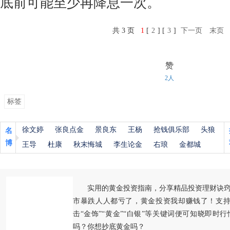
底前可能至少再降息一次。
共 3 页
1
[
2
] [
3
]
下一页
末页
赞
2人
标签
徐文婷
张良点金
景良东
王杨
抢钱俱乐部
头狼
名
博
王导
杜康
秋末悔城
李生论金
右琅
金都城
实用的黄金投资指南，分享精品投资理财诀
市暴跌人人都亏了，黄金投资我却赚钱了！支持
击“金饰”“黄金”“白银”等关键词便可知晓即时
吗？你想抄底黄金吗？