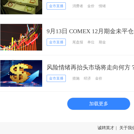
观
金市直播
消费者
金价
情绪
9月13日 COMEX 12月期金未平
金市直播
尾盘报
单位
期金
风险情绪再抬头市场将走向何方
分析预测
金市直播
措施
经济
金价
加载更多
诚聘英才
|
关于我