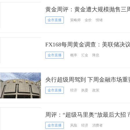
黄金周评：黄金遭大规模抛售三周
金市直播
策略师
金价
情绪
FX168每周黄金调查：美联储决
价下跌
金市直播
概率
汇金
降息
央行超级周驾到 下周金融市场重
(表)
金市直播
经济
执委
政策
周评：“超级马里奥”放最后大招 
超级周
金市直播
风险
经济
消费者