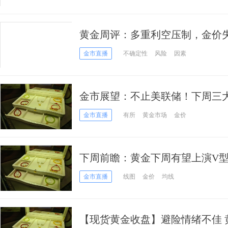
黄金周评：多重利空压制，金价
跌
金市直播
不确定性
风险
因素
金市展望：不止美联储！下周三大
一道防线岌岌可危？
金市直播
有所
黄金市场
金价
下周前瞻：黄金下周有望上演V
释放出了不祥之兆
金市直播
线图
金价
均线
【现货黄金收盘】避险情绪不佳 