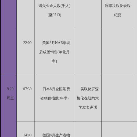
请失业金人数(千人)
利率决议及会议
(至0713)
纪要
22:00
美国8月NAR季调
后成屋销售(年化月
率)
9.20
07:30
日本8月全国消费
美联储罗森
周五
者物价指数(年率)
格伦在纽约大
学发表讲话
14:00
德国8月生产者物