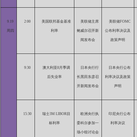
9.19
2:00
美国联邦基金基准
美联储主席
美联储FOMC
周四
利率
鲍威尔召开新
公布利率决议及
闻发布会
政策声明
9:30
澳大利亚8月季调
日本央行行
日本央行公布
后失业率
长黑田东彦召
利率决议及政策
开新闻发布会
声明
15:30
瑞士3M LIBOR目
欧洲央行执
印尼央行公布
标利率
委科尔参加一
利率决议
场小组讨论会