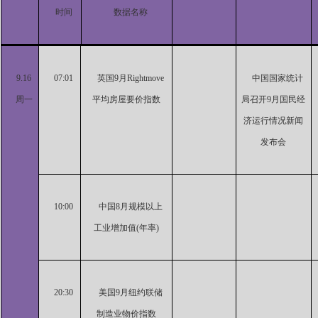
时间
数据名称
9.16
07:01
英国9月Rightmove
中国国家统计
周一
平均房屋要价指数
局召开9月国民经
济运行情况新闻
发布会
10:00
中国8月规模以上
工业增加值(年率)
20:30
美国9月纽约联储
制造业物价指数