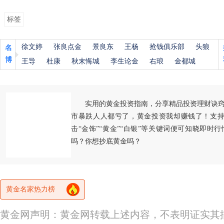
标签
徐文婷
张良点金
景良东
王杨
抢钱俱乐部
头狼
名
博
王导
杜康
秋末悔城
李生论金
右琅
金都城
实用的黄金投资指南，分享精品投资理财诀
市暴跌人人都亏了，黄金投资我却赚钱了！支持
击“金饰”“黄金”“白银”等关键词便可知晓即时
吗？你想抄底黄金吗？
黄金名家热力榜
黄金网声明：黄金网转载上述内容，不表明证实其