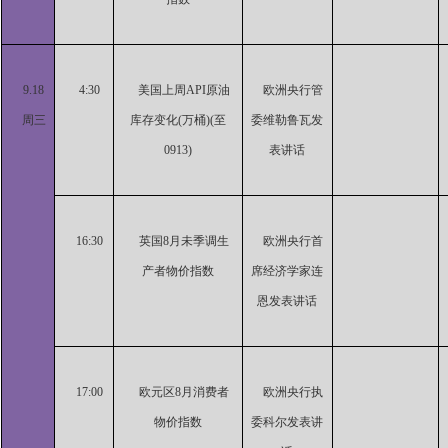
9.18
4:30
美国上周API原油
欧洲央行管
周三
库存变化(万桶)(至
委维勒鲁瓦发
0913)
表讲话
16:30
英国8月未季调生
欧洲央行首
产者物价指数
席经济学家连
恩发表讲话
17:00
欧元区8月消费者
欧洲央行执
物价指数
委科尔发表讲