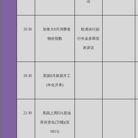
话
20:30
加拿大8月消费者
欧洲央行副
物价指数
行长金多斯发
表讲话
20:30
美国8月新屋开工
(年化月率)
22:30
美国上周EIA原油
库存变化(万桶)(至
0913)