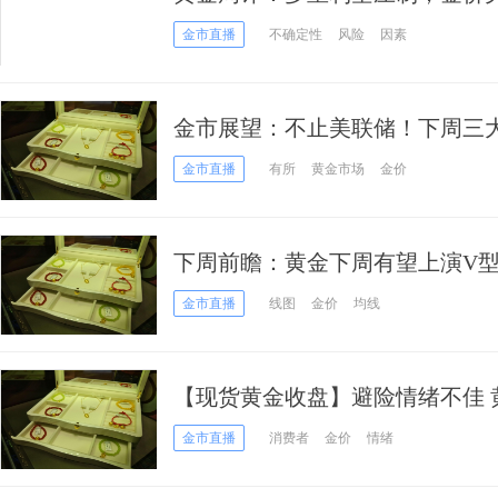
跌
金市直播
不确定性
风险
因素
金市展望：不止美联储！下周三大
一道防线岌岌可危？
金市直播
有所
黄金市场
金价
下周前瞻：黄金下周有望上演V
释放出了不祥之兆
金市直播
线图
金价
均线
【现货黄金收盘】避险情绪不佳 
观
金市直播
消费者
金价
情绪