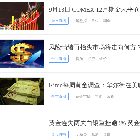
9月13日 COMEX 12月期金未平
金市直播
尾盘报
单位
期金
风险情绪再抬头市场将走向何方
分析预测
金市直播
措施
经济
金价
Kitco每周黄金调查：华尔街在
散户仍看涨
金市直播
黄金市场
主街
金价
黄金连失两关白银重挫逾3% 黄
金市直播
交易员
原油
金价