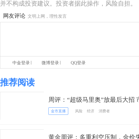
并不构成投资建议。投资者据此操作，风险自担。
网友评论
文明上网，理性发言
|
|
中金登录
微博登录
QQ登录
推荐阅读
周评：“超级马里奥”放最后大招 
超级周
金市直播
风险
经济
消费者
黄金周评：多重利空压制，金价