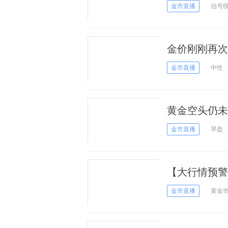
面临美国非农
金市直播
信号
金价刚刚再次
1350
金市直播
中性
黄金空头仍未
金市直播
早盘
【大行情预警
好刺激黄金直奔
金市直播
黄金