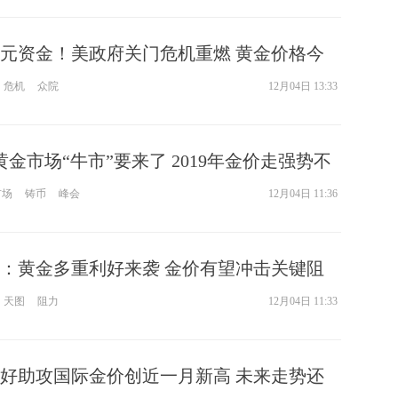
元资金！美政府关门危机重燃 黄金价格今
？
危机
众院
12月04日 13:33
金市场“牛市”要来了 2019年金价走强势不
市场
铸币
峰会
12月04日 11:36
：黄金多重利好来袭 金价有望冲击关键阻
天图
阻力
12月04日 11:33
好助攻国际金价创近一月新高 未来走势还