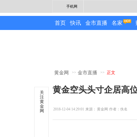
手机网
首页
快讯
金市直播
名家
黄金网
金市直播
>>
>>
正文
黄金空头头寸企居高位
关
注
黄
金
2018-12-04 14:29:01
来源：
黄金网
作者：佚名
网