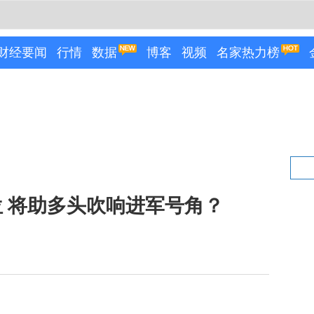
财经要闻
行情
数据
博客
视频
名家热力榜
 将助多头吹响进军号角？