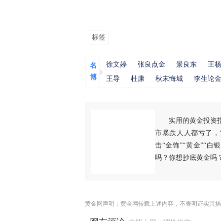
标签
徐文婷
张良点金
景良东
王
名
博
王导
杜康
秋末悔城
李生论
实用的黄金投资
市暴跌人人都亏了，
击“金饰”“黄金”“
吗？你想抄底黄金吗
黄金网声明：黄金网转载上述内容，不表明证实其描