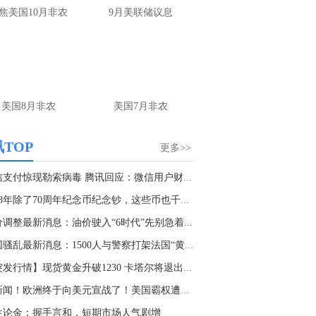
金十数据8月6日讯，新铝时代公告，公司拟通过发行股份及支付现金方式购买东莞市宏联电子有限公司100%股权并募集配套资金，近日已收到中国证监会批复，同意公司向陈旺等19名交易对方发行股份购买相关资产，并同意募集配套资金不超过7.87亿元。
焦美国10月非农
9月美联储议息
9:45
Alphabet(GOOG.O)启动10部分美元投资级债券发行。
美国8月非农
美国7月非农
TOP
更多>>
微信支付惊现勒索病毒 腾讯回应：微信用户财产...
2018年除了70周年纪念币纪念钞，这些币也千万不...
调整最新消息：油价驶入“6时代”先别急着...
法国骚乱最新消息：1500人与警察打架法国“黄背...
【突发行情】现货黄金升破1230 卡塔尔将退出欧...
大新闻！欧洲终于向美元宣战了！美国霸权遭严重...
生论金：握手言和，短期市场人气剧增