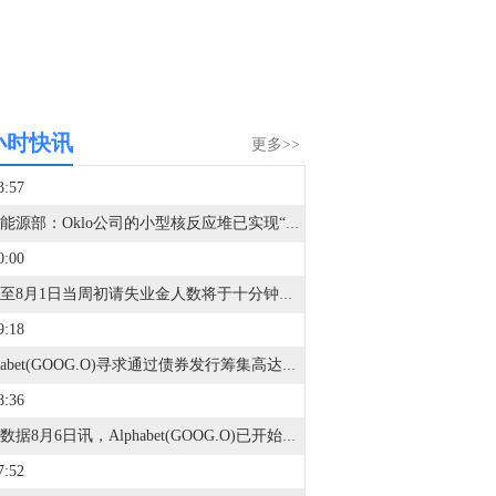
小时快讯
更多>>
3:57
美国能源部：Oklo公司的小型核反应堆已实现“临界”状态。
0:00
美国至8月1日当周初请失业金人数将于十分钟后公布。
9:18
Alphabet(GOOG.O)寻求通过债券发行筹集高达250亿美元资金。（彭博社）
8:36
金十数据8月6日讯，Alphabet(GOOG.O)已开始推介一项美国投资级债券发行计划，在其上调2026年资本支出预期、并引发AI相关债券遭遇抛售后，公司此举正测试投资者对其债务融资的兴趣。据一名知情人士透露，Alphabet此次计划发行最多10个部分的债券，期限从2年至40年不等。该人士表示，最长期限债券的初步发行价格指引为较国债收益率高出约1.55个百分点。
7:52