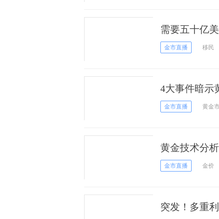
需要五十亿美
晚将迎来波动
金市直播
移民
4大事件暗示黄
可挡！
金市直播
黄金
黄金技术分析
力
金市直播
金价
突发！多重利