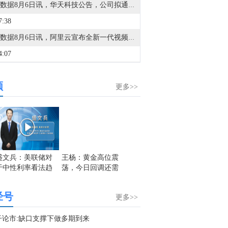
金十数据8月6日讯，华天科技公告，公司拟通过发行股份及支付现金方式收购华羿微电子100%股份并募集配套资金。根据深圳证券交易所并购重组审核委员会2026年第12次审议会议公告，该委员会定于2026年8月13日召开会议审核公司本次交易事项。
7:38
金十数据8月6日讯，阿里云宣布全新一代视频生成模型Wan3.0开启公测。据介绍，Wan3.0在生成时长、万能创作、全能参考与真实感等维度全面升级，单次可生成30秒视频，完整表达创作意图；在文本、图片、音频、视频四种基础模态之外，首次支持doc、xls、ppt、pdf、md等文档格式输入，让“万物皆可生视频”。即日起，Wan3.0在阿里云百炼、万镜一刻、万相官网和千问创作PC端开启公测，在千问APP灰度开放，480P/720P/1080P的API价格分别为0.3/0.6/1.2元/秒，API接口将于近期全量开放。
4:07
金十数据8月6日讯，证监会官网6日披露一则重磅动态：上海图灵智算量子科技股份有限公司已向上海证监局提交辅导备案，与国泰海通证券签署协议，正式迈出A股上市第一步。随着图灵量子入局，2026年“量子计算上市大年”的赛道竞速进入白热化，超导与光量子赛道的领军企业正密集开启IPO（首次公开募股）进程。
频
0:47
更多>>
金十图示：2026年08月06日（周四）中国工商银行账户贵金属行情
0:36
国际金日内能否再创新高？沃什可能“没这么鹰”？明日非农数据是关键！金十交易学院正在直播中，立即观看！
0:06
盛文兵：美联储对
王杨：黄金高位震
邵悦华：黄金站上
邵悦华
于中性利率看法趋
荡，今日回调还需
1230压力位 重点关
震荡调
金十数据8月6日讯，海通国际执行委员会委员、首席经济学家张忆东近日发布最新报告称，伊冲突、美债利率高企及韩国第二轮监管去杠杆等风险释放之后，最快8月上旬就有望逐步迎来转机。我们判断，当前已经处于夏日寒风余波阶段的似“危”实“机”的战略布局窗口，中国股市的硬核资产，已逐步进入左侧布局窗口，并于8月开启秋季行情，特别是港股可能已经领先海外市场企稳。A股和港股自5月中旬率先调整以来，已提前释放部分风险，目前行情已经基本确认底部区域，并转入缩量磨底和蓄势阶段。
近，美元高位继续
多！
注日内多头机会
走强明
4:03
承压
经号
更多>>
的海干散货运价指数涨0.2%，至3057点。
1:05
子论市:缺口支撑下做多期到来