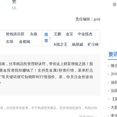
赞
聚
1人
19:4
责任编辑：gold
杨
抢钱俱乐部
头狼
王鹏
金宝
中金怪杰
推
荐
金
右琅
金都城
K线之王
杨朋威
旷少林
资讯
指南，分享精品投资理财诀窍，带你走上财富增值之路！股
黄金投资我却赚钱了！支持贵金属1秒查行情，菜单栏点
白银”等关键词便可知晓即时行情报价。亲，你关注金价波动
油价
？
述，仅供投资者参考，并不构成投资建议。投资者据此操作，风险自担。
李