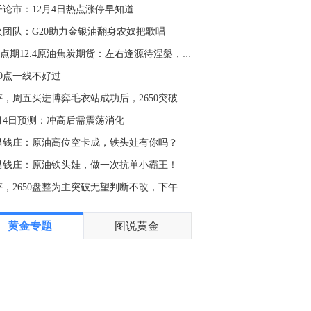
上海黄金交易所黄金T+D 8月6日（周四）晚盘盘初上涨0.12%报925.03元/克；上海黄金交易所白银T+D 8月6日（周四）晚盘盘初上涨2.32%报15070.0元/千克。
子论市：12月4日热点涨停早知道
0:57
火团队：G20助力金银油翻身农奴把歌唱
据阿拉比亚电视台：阿曼与伊朗很快将就霍尔木兹海峡过境走廊发表联合声明。
老K点期12.4原油焦炭期货：左右逢源待涅槃，OPEC一锤定
0:05
80点一线不好过
金十数据8月6日讯，市场消息称，第八代五粮液批价近日持续上行，引发市场广泛关注。在第三方报价平台上注意到，自8月4日起，第八代五粮液市场批价迎来明显跳涨，单瓶价格从前期730元攀升至745元。与此同时，国内多省市市场价格同步走高，有市场消息显示，河南、河北、上海、四川、山东等市场的第八代五粮液批价已集体突破760元/瓶，单周最高涨幅超30元/瓶。针对价格上涨，有四川的渠道商表示，主要系公司渠道政策出现部分调整，但明确并非停货。（每经网）
收评，周五买进博弈毛衣站成功后，2650突破后何去何从
5:25
2月4日预测：冲高后需震荡消化
美、布两油短线走高约0.4美元，报76.20美元/桶和80.66美元/桶。
昌钱庄：原油高位空卡成，铁头娃有你吗？
3:57
昌钱庄：原油铁头娃，做一次抗单小霸王！
金十数据8月6日讯，据欧菲光消息，近日，公司通过“受让老股+增资”方式，取得合肥中科岛晶科技有限公司（简称“中科岛晶”）51%股权，成为中科岛晶的控股股东。欧菲光表示，这是公司继6月设立机器视觉公司、7月成立欧菲光学微纳器件公司、参股芯光联之后，在光通信赛道的又一关键落子。中科岛晶成立于2023年，公司依托中国科学院智能机械研究所智能微系统实验室的科研积淀，核心团队由中科院博士后及资深研究人员组成，在玻璃基先进封装领域深耕近十年，积累了从核心工艺开发、工艺优化到落地量产转化的全链条技术与产业化经验。
午评，2650盘整为主突破无望判断不改，下午走势分析
3:14
黄金专题
图说黄金
美国国债下跌；此前英媒报道称若通胀强劲美联储主席沃什或准备在9月加息、此外Alphabet(GOOG.O)启动10部分美元投资级债券发行。
1:20
国际黄金怒涨200美元，是熊市多长阳，还是牛市再启动？金十研究员高阳正在直播分析，点击进入直播间>
9:52