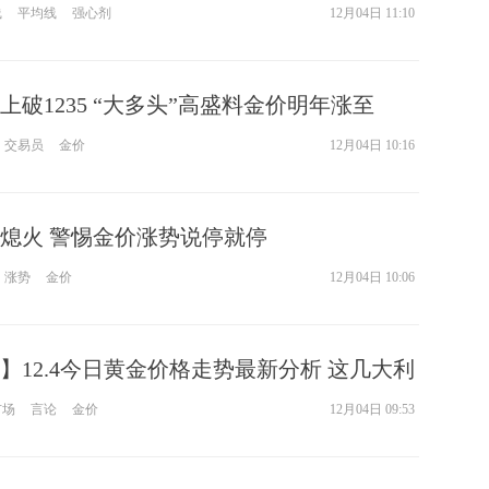
报告重磅考验！
线
平均线
强心剂
12月04日 11:10
上破1235 “大多头”高盛料金价明年涨至
交易员
金价
12月04日 10:16
熄火 警惕金价涨势说停就停
涨势
金价
12月04日 10:06
】12.4今日黄金价格走势最新分析 这几大利
1240！
市场
言论
金价
12月04日 09:53