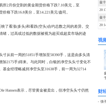
所2月份交割的黄金期货价格下跌7.10美元，至
20:1
货价格下跌16.8美分，至14.221美元/盎司。
20:1
了看涨(多头)和看跌(空头)合约总数之间的差异。交
情绪，过高或过低的数据被视为超买或超卖市场的迹
视
20:1
前一周的51851手增加至58390手，这是由多头清
20:1
头增加2175手)得来。与此同时，白银的净空头头寸变化不
金经理略减持净空头至31638手，前一周为32714
20:1
20:0
Ole Hansen表示，尽管黄金被卖出，但净空头头寸仍然
财
波罗
20:0
强