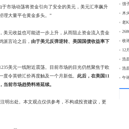
强
由于市场动荡将资金引向了安全的美元，美元汇率飙升
20:0
木
金经理大量平仓黄金多头。”
20:0
26
美元收益也可能进一步上升，从而阻止资金流入贵金
鸽派言论之后，
由于美元反弹逆转、美国国债收益率下
19:5
1
浩
35美元一线附近震荡。目前市场的目光仍然聚焦于欧
19:5
浩
一度令英镑汇价再度触及一个月新低。
此后，在美国11
，当前市场趋势料将延续。
19:5
注明出处。本文观点仅供参考，不构成投资建议，更
19:5
19:4