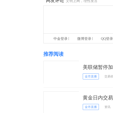
网友评论
文明上网，理性发言
|
|
中金登录
微博登录
QQ登录
推荐阅读
美联储暂停加
金市直播
交易
黄金日内交易
20美元
金市直播
资讯