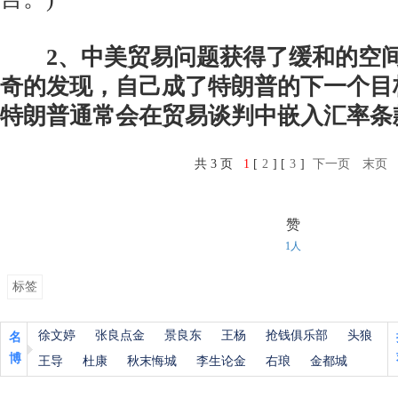
2、中美贸易问题获得了缓和的空
奇的发现，自己成了特朗普的下一个目
特朗普通常会在贸易谈判中嵌入汇率条
共 3 页
1
[
2
] [
3
]
下一页
末页
赞
1人
标签
徐文婷
张良点金
景良东
王杨
抢钱俱乐部
头狼
名
博
王导
杜康
秋末悔城
李生论金
右琅
金都城