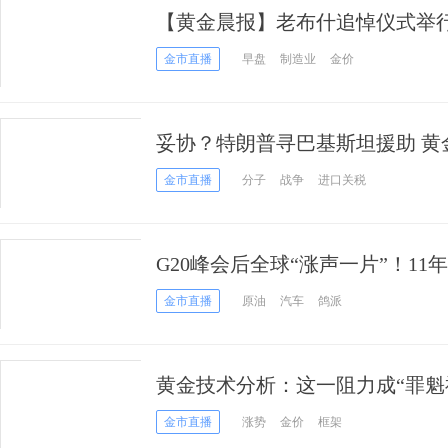
【黄金晨报】老布什追悼仪式举行
消 黄金价格大涨10美元！
金市直播
早盘
制造业
金价
妥协？特朗普寻巴基斯坦援助 黄
机遇
金市直播
分子
战争
进口关税
G20峰会后全球“涨声一片”！1
黄金走势喜上眉梢
金市直播
原油
汽车
鸽派
黄金技术分析：这一阻力成“罪魁
注意
金市直播
涨势
金价
框架