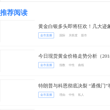
推荐阅读
黄金白银多头即将狂欢！几大迹象
弱！
金市直播
国际
关联度
股市
今日现货黄金价格走势分析（2018
金市直播
指数
中性
曲线
特朗普与科恩彻底决裂 “通俄门
了！
金市直播
理由
中性
私人