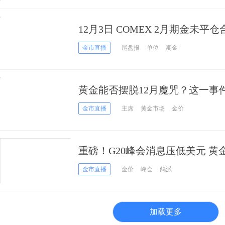
12月3日 COMEX 2月期金未平仓
金市直播
尾盘报
单位
期金
黄金能否摆脱12月魔咒？这一事
险和机遇！
金市直播
主席
黄金市场
金价
重磅！G20峰会消息压低美元 
金市直播
金价
峰会
鸽派
加载更多