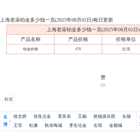
上海老庙铂金多少钱一克(2025年08月02日)每日更新
上海老庙铂金多少钱一克(2025年08月02日
产品名称
产品价格
价格单位
铂金价格
470
元/克
赞
1人
标签
徐文婷
张良点金
景良东
王杨
抢钱俱乐部
头狼
名
博
王导
杜康
秋末悔城
李生论金
右琅
金都城