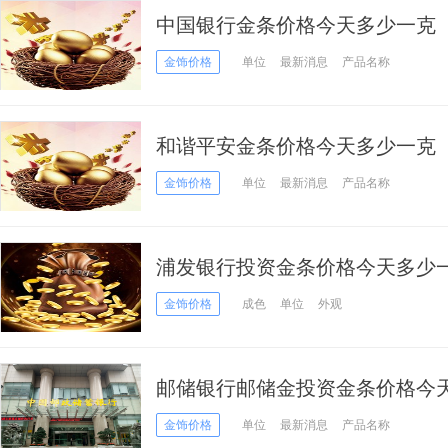
中国银行金条价格今天多少一克（20
金饰价格
单位
最新消息
产品名称
和谐平安金条价格今天多少一克（20
金饰价格
单位
最新消息
产品名称
浦发银行投资金条价格今天多少一克
金饰价格
成色
单位
外观
邮储银行邮储金投资金条价格今天多
02日）
金饰价格
单位
最新消息
产品名称