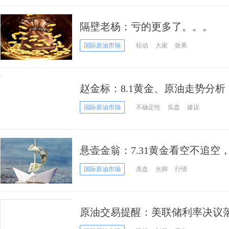
隔壁老杨：亏的更多了。。。
国际原油市场
轮动
大家
效果
赵金标：8.1黄金、原油走势分析
国际原油市场
不确定性
实盘
建议
悬壶金翁：7.31黄金看空不追空，
国际原油市场
美盘
光脚
行情
原油交易提醒：美联储利率决议
期维持多头对待