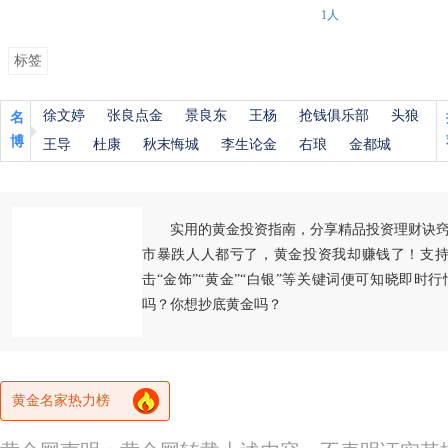
1人
标签
徐文婷
张良点金
景良东
王杨
抢钱俱乐部
头狼
名
博
王导
杜康
秋末悔城
李生论金
右琅
金都城
实用的黄金投资指南，分享精品投资理财诀
市暴跌人人都亏了，黄金投资我却赚钱了！支持
击“金饰”“黄金”“白银”等关键词便可知晓即时
吗？你想抄底黄金吗？
黄金名家热力榜