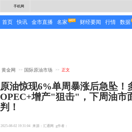
手机网
首页
快讯
金市直播
名家
财经要闻
行情
数据
黄金网
国际原油市场
>>
>>
正文
原油惊现6%单周暴涨后急坠！
OPEC+增产"狙击"，下周油市
判！
2025-08-02 19:31:04
来源：汇通网
g作者：