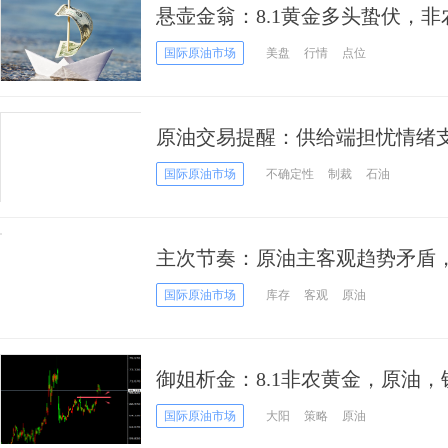
悬壶金翁：8.1黄金多头蛰伏，
国际原油市场
美盘
行情
点位
原油交易提醒：供给端担忧情绪
有望继续走高
国际原油市场
不确定性
制裁
石油
主次节奏：原油主客观趋势矛盾
国际原油市场
库存
客观
原油
御姐析金：8.1非农黄金，原油
国际原油市场
大阳
策略
原油