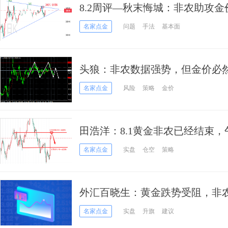
8.2周评—秋末悔城：非农助攻
仍需等待
名家点金
问题
手法
基本面
头狼：非农数据强势，但金价必
名家点金
风险
策略
金价
田浩洋：8.1黄金非农已经结束，午
名家点金
实盘
仓空
策略
外汇百晓生：黄金跌势受阻，非
涨？
名家点金
实盘
升旗
建议