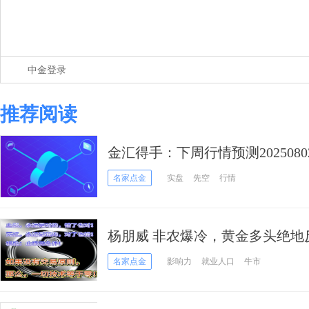
中金登录
推荐阅读
金汇得手：下周行情预测20
名家点金
实盘
先空
行情
杨朋威 非农爆冷，黄金多头绝地
名家点金
影响力
就业人口
牛市