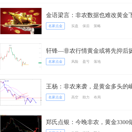
金语梁言：非农数据也难改黄金
空；
名家点金
实盘
保后
策略
轩锋—非农行情黄金或将先抑后
名家点金
风险
盈亏
落地
王杨：非农来袭，是黄金多头的
名家点金
高空
助力
布局
郑氏点银：今晚非农，黄金330
反转