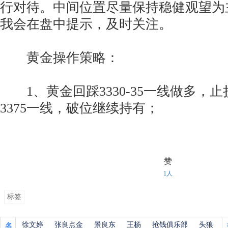
行对待。中间位置尽量保持稳健观望为
我会在盘中提示，及时关注。
黄金操作策略：
1、黄金回踩3330-35一线做多，止损3
3375一线，破位继续持有；
赞
1人
标签
徐文婷
张良点金
景良东
王杨
抢钱俱乐部
头狼
名