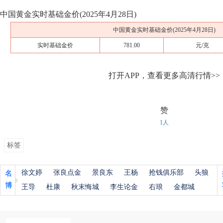
中国黄金实时基础金价(2025年4月28日)
中国黄金实时基础金价(2025年4月28日)
实时基础金价
781.00
元/克
打开APP，查看更多高清行情>>
赞
1人
标签
徐文婷
张良点金
景良东
王杨
抢钱俱乐部
头狼
名
博
王导
杜康
秋末悔城
李生论金
右琅
金都城