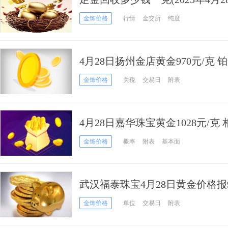
金饰价格
行情
金交所
纯度
4月28日扬州金店黄金970元/克 铂
金饰价格
关税
交易日
附表
4月28日嘉华珠宝黄金1028元/
不变
金饰价格
概率
附表
基本面
武汉福泰珠宝4月28日黄金价格报9
金饰价格
单位
交易日
附表