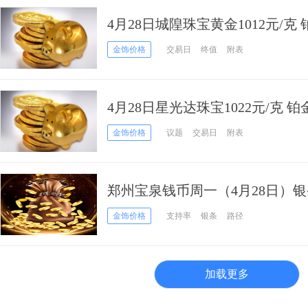
4月28日城隍珠宝黄金1012元/克 
金饰价格
交易日
终值
附表
4月28日星光达珠宝1022元/克 铂金
金饰价格
议题
交易日
附表
郑州宝泉钱币周一（4月28日）银条
金饰价格
支持率
银条
路径
加载更多