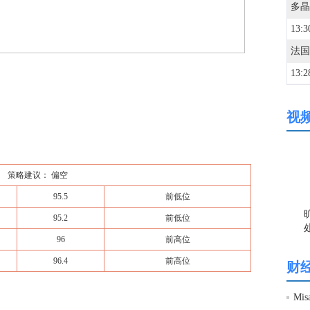
13:3
13:2
视
13:2
13:2
策略建议： 偏空
95.5
前低位
13:2
95.2
前低位
96
前高位
13:2
96.4
前高位
财
13:2
Mi