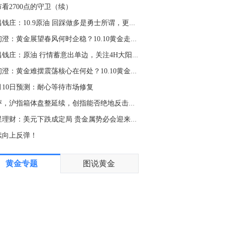
刚果（金）方面表示，此次疫情确认的埃博拉病例首次超过4,000例。
看2700点的守卫（续）
5:44
浩昌钱庄：10.9原油 回踩做多是勇士所谓，更是细节操作！
日本石油公司ENEOS首席财务官：伊朗战争结束后，我们需要中长期内扩大石油储备，并实现原油采购来源多元化。将与政府紧密协调，加强石油供应链的韧性。
沈初澄：黄金展望春风何时企稳？10.10黄金走势分析及策略
1:19
浩昌钱庄：原油 行情蓄意出单边，关注4H大阳底部防守！
金十数据8月7日讯，据悉，韩国政府于7日正在审议一项计划，拟在“资源安全基本计划”中，将中东原油的进口比例设定为60%或以下。据悉，该计划的制定正值韩国石油行业遭受重创之际。今年上半年，霍尔木兹海峡因中东战争而中断，原油和石油价格飙升。去年，韩国对中东原油的依赖度约为70%，而此次的目标是将其降至60%或以下，以实现进口来源多元化。
沈初澄：黄金难摆震荡核心在何处？10.10黄金走势分析及策略
0:25
0月10日预测：耐心等待市场修复
30年期国债期货（TL）主力合约日内涨超0.30%，现报115.74元。
午评，沪指箱体盘整延续，创指能否绝地反击激发人气
0:15
恒星理财：美元下跌成定局 贵金属势必会迎来报复性上涨！
中国地震台网正式测定：08月07日13时08分在四川宜宾市高县发生4.9级地震，震源深度6千米。
续向上反弹！
0:00
黄金专题
图说黄金
第二季度ILO失业率将于十分钟后公布。
3:41
印度负责清洁能源的官员：将推出多晶硅生产支持计划。
1:55