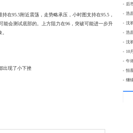
后市
13:2
在95.5附近震荡，走势略承压，小时图支持在95.5，
可能会测试底部的。上方阻力在96，突破可能进一步升
13:2
象。
13:2
1
上都出现了小下挫
13:2
继
13:2
法国
13:1
13:1