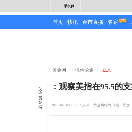
手机网
首页
快讯
金市直播
名家
黄金网
机构论金
>>
>>
正文
：观察美指在95.5的
关
注
黄
金
2018-10-10 17:15:57
来源：
黄金网特约
作者：周游
网