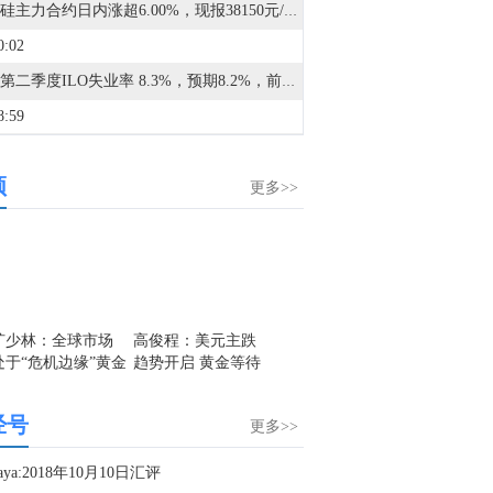
多晶硅主力合约日内涨超6.00%，现报38150元/吨。
0:02
法国第二季度ILO失业率 8.3%，预期8.2%，前值8.10%。
8:59
8月6日芝加哥商业交易所（CME）能源类商品成交量报告已在金十数据中心更新！欢迎点击查看
频
8:56
更多>>
8月6日芝加哥商业交易所（CME）金属类商品成交量报告已在金十数据中心更新！欢迎点击查看
8:53
8月6日芝加哥商业交易所（CME）外汇类商品成交量报告已在金十数据中心更新！欢迎点击查看
8:29
旷少林：全球市场
高俊程：美元主跌
盛文兵：特朗普再
默默：
处于“危机边缘”黄金
趋势开启 黄金等待
次口头批评美联
叒叕不
金十数据8月7日讯，近日，中国船舶集团有限公司旗下北海造船与中远海运散运系列散货船建造合同生效。至此，北海造船手持造船订单量超2300万载重吨，历史性突破100艘大关，部分订单交船期已排至2030年。
波澜不惊继续先探
上攻突破
储，美元指数高位
反弹有
6:35
底
回落
经号
更多>>
A股创新药板块午后走高，博腾股份涨停，药石科技、皓元医药涨超15%，泓博医药、梅迪西、贝达药业跟涨。
6:24
saya:2018年10月10日汇评