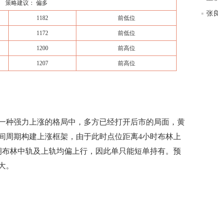
策略建议： 偏多
张
1182
前低位
1172
前低位
1200
前高位
1207
前高位
于一种强力上涨的格局中，多方已经打开后市的局面，黄
间周期构建上涨框架，由于此时点位距离4小时布林上
期布林中轨及上轨均偏上行，因此单只能短单持有。预
大。