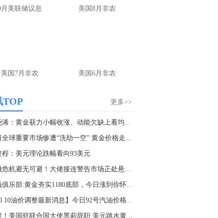
中国地震台网自动测定：08月07日13时08分在四川宜宾市高县附近（北纬28.54度，东经104.68度）发生5.0级左右地震，最终结果以正式速报为准。
9月美联储议息
美国8月非农
7:51
金十数据8月7日讯，据网络平台数据，截至8月7日，2026年暑期档总票房（含预售）突破80亿元。​​​​（央视新闻）
美国7月非农
美国6月非农
TOP
更多>>
张尧浠：黄金获力小幅收涨、动能欠缺上看均线阻...
全球重要市场惨遭“洗劫一空” 黄金价格走...
俊程：美元理论跌幅看向93美元
金融危机避无可避！大佬接连警告市场正处悬崖边...
抢钱俱乐部:黄金夯实1180底部，今日涨到你怀疑...
【10.10油价调整最新消息】今日92号汽油价格多...
重磅！美国驻联合国大使黑莉辞职 美元跳水黄金...