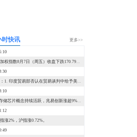
小时快讯
更多>>
5:10
台湾加权指数8月7日（周五）收盘下跌170.79点，跌幅0.38%，报44225.91点。
3:30
能源：1. 印度贸易部否认在贸易谈判中给予美国乙醇优惠待遇。2. 海事数据追踪机构Kpler的数据显示，周三仅有两艘船通过霍尔木兹海峡，低于前一天的8艘。3. 沙特阿美将于下个月交付亚洲客户的阿拉伯轻质原油价格下调50美分/桶，较阿曼/迪拜平均价贴水2美元/桶；将9月销往西北欧的阿拉伯轻质原油官方售价定为较洲际交易所布伦特结算价贴水2.15美元/桶；将9月销往美国的阿拉伯轻质原油官方售价定为较阿格斯含硫原油升水3.60美元/桶。4. 美银：将欧洲冬季TTF天然气价格预测上调至65欧元/兆瓦时，因欧洲天然气实物库存偏低。如果霍尔木兹海峡在冬季前无法可靠开放，TTF天然气价格存在飙升至80欧元/兆瓦时以上的风险。5. 美国7月沙特原油进口降至零，40多年来首次整月中断。6. 韩国计划将对中东石油的依赖度降至60%或以下。7. 数据显示，贸易商在7月下旬从韩国向俄罗斯运送近3万吨成品油。农业/矿业：1. 据官方法令，刚果（金）禁止出口铜精矿和钴精矿。2. 特朗普实施多晶硅相关关税和最低进口价，设置120天的过渡期。3. 世界黄金协会：金价7月持平，未来走势取决于实际利率、美元及央行应对。4. 世界黄金协会：全球黄金ETF在7月吸引了30亿美元的资金流入，扭转了连续两个月的流出态势。5. 美国商务部：将禁止出口钨废料和电池废料。伊朗局势：1. 美媒：伊朗与阿曼达成一项不收费的临时协议框架，以暂时重新开放霍尔木兹海峡。2. 沙特官员：伊朗方面正策划袭击沙特。3. 特朗普：与伊朗的协议可能很快达成，海峡某种程度上算是开放的。4. 行业人士：伊朗-阿曼拟议海峡协议面临美国制裁与保险双重障碍。5. 伊朗计划收紧霍尔木兹海峡过境规则。6. 知情人士透露，霍尔木兹海峡北部和南部航道将被取消。所有通行将随后转移到中央走廊，由伊朗管理入口，伊朗和阿曼共同管理出口。其他：1. 航运巨头马士基：将在陆上运输中实施反映成本的能源/燃料价格临时调整。2. 马士基：自8月12日起，从远东亚洲至地中海的货运将不再适用重货附加费。3. 据塔斯社：俄罗斯总统普京下令在俄罗斯建立钻石切割产业集群。
3:10
A股存储芯片概念持续活跃，兆易创新涨超9%，普冉股份、江波龙、德明利、北京君正、朗科科技、佰维存储、香农芯创跟涨。
1:12
指涨2%，沪指涨0.72%。
0:49