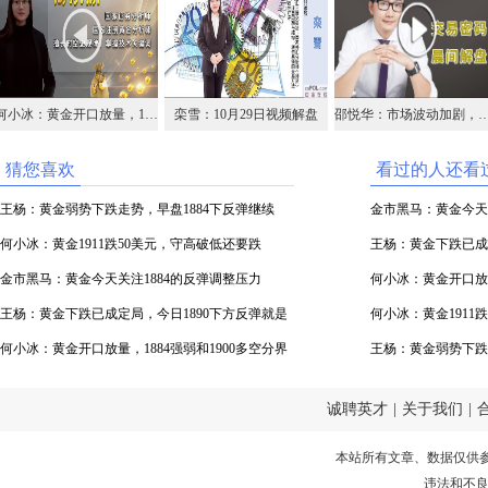
何小冰：黄金开口放量，1884强弱和1900多空分界
栾雪：10月29日视频解盘
邵悦华：市场波动加剧，波段机会
猜您喜欢
看过的人还看
王杨：黄金弱势下跌走势，早盘1884下反弹继续
金市黑马：黄金今天
何小冰：黄金1911跌50美元，守高破低还要跌
王杨：黄金下跌已成
金市黑马：黄金今天关注1884的反弹调整压力
空！
何小冰：黄金开口放量
王杨：黄金下跌已成定局，今日1890下方反弹就是
何小冰：黄金1911
空！
何小冰：黄金开口放量，1884强弱和1900多空分界
王杨：黄金弱势下跌
诚聘英才
|
关于我们
|
本站所有文章、数据仅供
违法和不