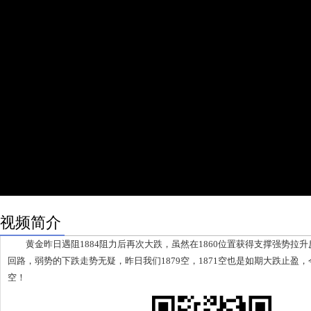
视频简介
黄金昨日遇阻1884阻力后再次大跌，虽然在1860位置获得支撑强势拉
回路，弱势的下跌走势无疑，昨日我们1879空，1871空也是如期大跌止盈，
空！