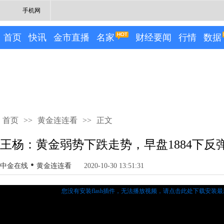
手机网
首页
快讯
金市直播
名家
财经要闻
行情
数据
首页
>>
黄金连连看
>>
正文
王杨：黄金弱势下跌走势，早盘1884下反
•
中金在线
黄金连连看
2020-10-30 13:51:31
您没有安装flash插件，无法播放视频，
请点击此处下载安装最新的