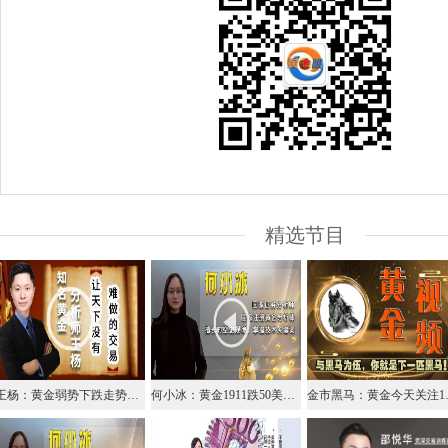
精选节目
王杨：黄金弱势下跌走势，早盘1884下反弹继续
何小冰：黄金1911跌50美元，守高破低还要跌
金市黑马：