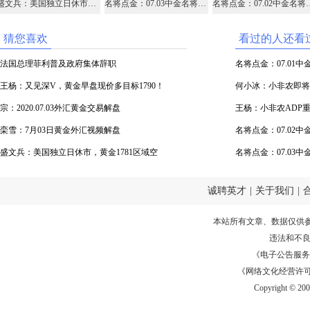
盛文兵：美国独立日休市，黄金1781区域空
名将点金：07.03中金名将在线视频直播黄金外汇原油
名将点金：07.02中金名
猜您喜欢
看过的人还看
法国总理菲利普及政府集体辞职
名将点金：07.01
王杨：又见深V，黄金早盘现价多目标1790！
油
何小冰：小非农即将
宗：2020.07.03外汇黄金交易解盘
王杨：小非农ADP重
栾雪：7月03日黄金外汇视频解盘
名将点金：07.02
盛文兵：美国独立日休市，黄金1781区域空
油
名将点金：07.03
油
诚聘英才
|
关于我们
|
本站所有文章、数据仅供
违法和不
《电子公告服务许可证
《网络文化经营许可证》
Copyright © 20