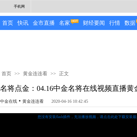
手机网
首页
快讯
金市直播
名家
财经要闻
行情
数据
首页
>>
黄金连连看
>>
正文
名将点金：04.16中金名将在线视频直播
•
中金在线
黄金连连看
2020-04-16 10:42:45
您没有安装flash插件，无法播放视频，
请点击此处下载安装最新的